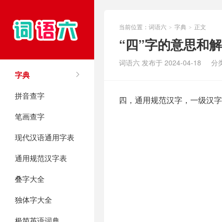
当前位置：
词语六
字典
正文
>
>
“四”字的意思和
词语六 发布于 2024-04-18
分
字典
拼音查字
四，通用规范汉字，一级汉字
笔画查字
现代汉语通用字表
通用规范汉字表
叠字大全
独体字大全
极简英语词典