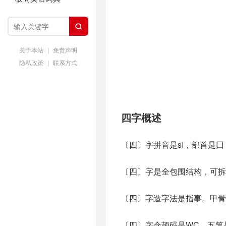

关于本站
|
免责声明
隐私政策
|
联系方式
四字概述
〔四〕字拼音是sì，部首是囗
〔四〕字是全包围结构，可拆
〔四〕字造字法是指事。甲骨
〔四〕字仓颉码是WC，五笔是