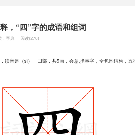
解释，“四”字的成语和组词
类：
字典
阅读(270)
，读音是（sì），囗部，共5画，会意,指事字，全包围结构，五