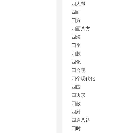
四人帮
四面
四方
四面八方
四海
四季
四肢
四化
四合院
四个现代化
四围
四边形
四散
四射
四通八达
四时