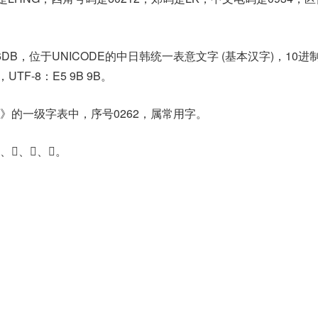
6DB，位于UNICODE的中日韩统一表意文字 (基本汉字)，10进
，UTF-8：E5 9B 9B。
》的一级字表中，序号0262，属常用字。
、𠃢、𦉭。