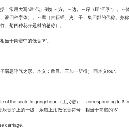
据上常用大写“肆”代）例如～方。～边。～序（即“四季”）。～
、篆四种字体）。～库（古籍经、史、子、集四部的代称。亦称“
竹、菊四种花卉题材的总称）。
相当于简谱中的低音“6”。
喘息呼气之形。本义：数目。三加一所得） 同本义four。
f the scale in gongchepu（工尺谱）， corresponding to 6 in
]。中国民族音乐音阶上的一级，乐谱上用做记音符号，相当于简谱的“6”
 carriage。