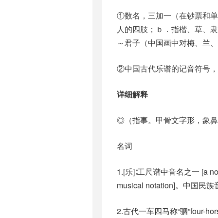
①数名，三加一（在钞票和单
人的四肢；ｂ．指楷、草、隶
～君子（中国画中对梅、兰、
②中国古代乐谱的记音符号，
详细解释
◎（指事。甲骨文字形，象鼻子
名词
1.[乐]∶工尺谱中音名之一 [a note o
musical notation
2.古代一车四马称“驷”four-horse