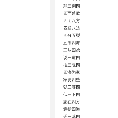
颠三倒四
四面楚歌
四面八方
四通八达
四分五裂
五湖四海
三从四德
说三道四
推三阻四
四海为家
家徒四壁
朝三暮四
低三下四
志在四方
囊括四海
丢三落四