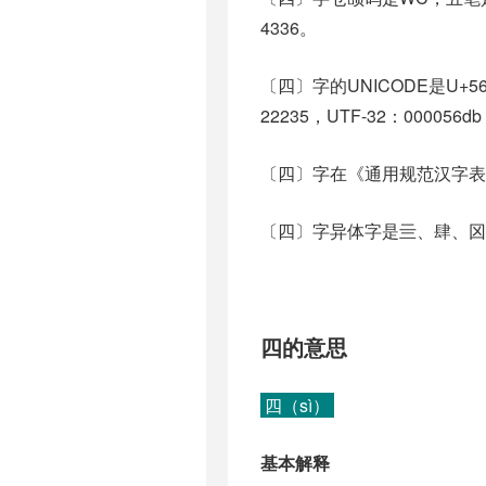
4336。
〔四〕字的UNICODE是U+5
22235，UTF-32：000056db
〔四〕字在《通用规范汉字表
〔四〕字异体字是亖、肆、龱、
四的意思
四（sì）
基本解释