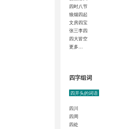
四时八节
狼烟四起
文房四宝
张三李四
四大皆空
更多…
四字组词
四开头的词语
四川
四周
四处