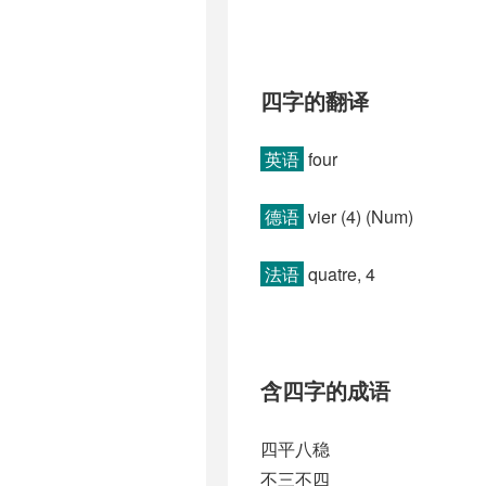
四字的翻译
英语
four
德语
vier (4)​ (Num)
法语
quatre, 4
含四字的成语
四平八稳
不三不四