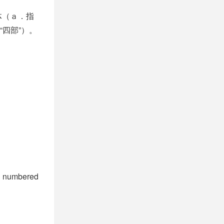
体（ａ．指
四部”）。
 numbered