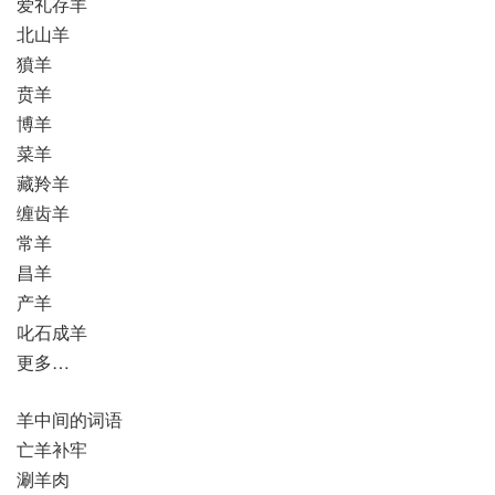
爱礼存羊
北山羊
獖羊
贲羊
博羊
菜羊
藏羚羊
缠齿羊
常羊
昌羊
产羊
叱石成羊
更多…
羊中间的词语
亡羊补牢
涮羊肉