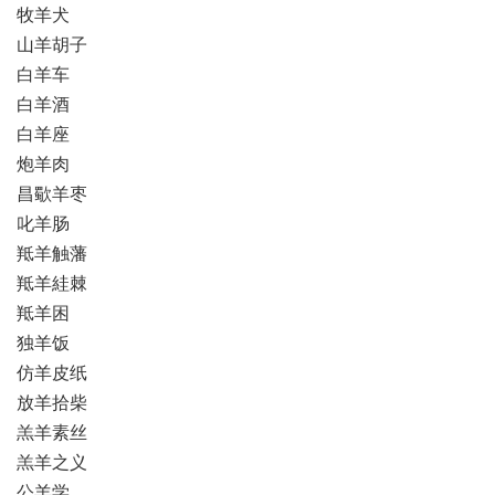
牧羊犬
山羊胡子
白羊车
白羊酒
白羊座
炮羊肉
昌歜羊枣
叱羊肠
羝羊触藩
羝羊絓棘
羝羊困
独羊饭
仿羊皮纸
放羊拾柴
羔羊素丝
羔羊之义
公羊学