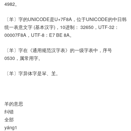
4982。
〔羊〕字的UNICODE是U+7F8A，位于UNICODE的中日韩
统一表意文字 (基本汉字)，10进制： 32650，UTF-32：
00007F8A，UTF-8：E7 BE 8A。
〔羊〕字在《通用规范汉字表》的一级字表中，序号
0530，属常用字。
〔羊〕字异体字是𦍋、𦍌。
羊的意思
纠错
全部
yáng1