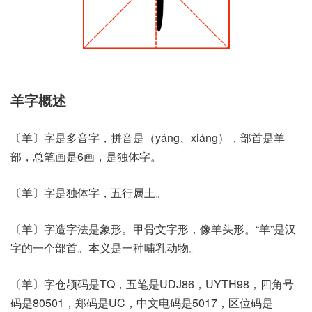
羊字概述
〔羊〕字是多音字，拼音是（yáng、xiáng），部首是羊
部，总笔画是6画，是独体字。
〔羊〕字是独体字，五行属土。
〔羊〕字造字法是象形。甲骨文字形，像羊头形。“羊”是汉
字的一个部首。本义是一种哺乳动物。
〔羊〕字仓颉码是TQ，五笔是UDJ86，UYTH98，四角号
码是80501，郑码是UC，中文电码是5017，区位码是