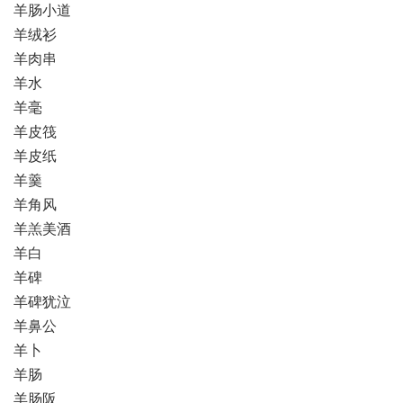
羊肠小道
羊绒衫
羊肉串
羊水
羊毫
羊皮筏
羊皮纸
羊羹
羊角风
羊羔美酒
羊白
羊碑
羊碑犹泣
羊鼻公
羊卜
羊肠
羊肠阪