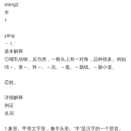
xiáng2
羊
1
yáng
ㄧㄤˊ
基本解释
①哺乳动物，反刍类，一般头上有一对角，品种很多。例如
绵～。黄～。羚～。～羔。～毫。～肠线。～肠小道。
②姓。
详细解释
例证
名词
1.象形。甲骨文字形，像羊头形。“羊”是汉字的一个部首。