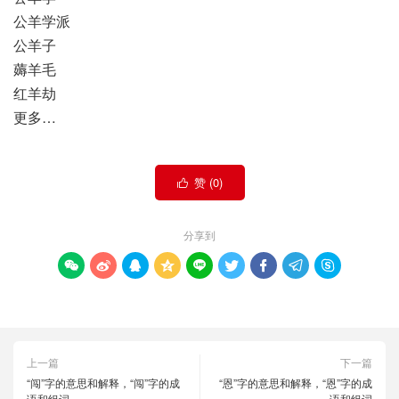
公羊学派
公羊子
薅羊毛
红羊劫
更多…
赞 (
0
)

分享到









上一篇
下一篇
“闯”字的意思和解释，“闯”字的成
“恩”字的意思和解释，“恩”字的成
语和组词
语和组词