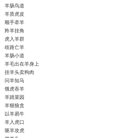
羊肠鸟道
羊质虎皮
顺手牵羊
羚羊挂角
虎入羊群
歧路亡羊
羊肠小道
羊毛出在羊身上
挂羊头卖狗肉
问羊知马
饿虎吞羊
羊踏菜园
羊狠狼贪
以羊易牛
羊入虎口
驱羊攻虎