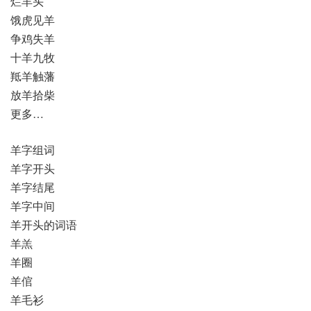
烂羊头
饿虎见羊
争鸡失羊
十羊九牧
羝羊触藩
放羊拾柴
更多…
羊字组词
羊字开头
羊字结尾
羊字中间
羊开头的词语
羊羔
羊圈
羊倌
羊毛衫