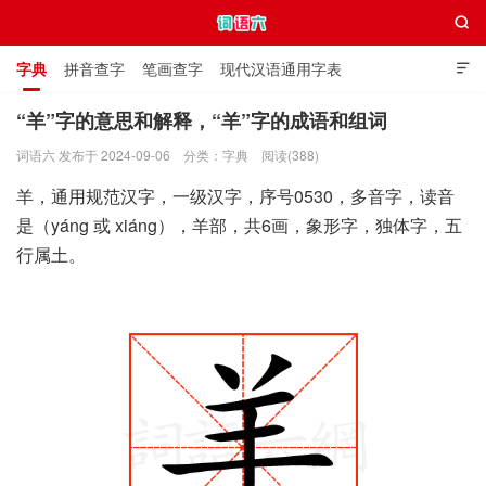

字典
拼音查字
笔画查字
现代汉语通用字表

通用规范汉字表
叠字大全
独体字大全
极简英语词典
“羊”字的意思和解释，“羊”字的成语和组词
词语六 发布于 2024-09-06
分类：
字典
阅读(388)
词语六
羊，通用规范汉字，一级汉字，序号0530，多音字，读音
是（yáng 或 xiáng），羊部，共6画，象形字，独体字，五
行属土。