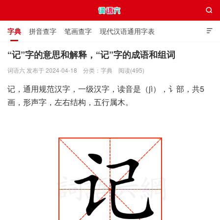

字典
拼音查字
笔画查字
现代汉语通用字表

通用规范汉字表
叠字大全
独体字大全
极简英语词典
“记”字的意思和解释，“记”字的成语和组词
词语六 发布于 2024-04-18
分类：
字典
阅读(495)
词语六
记，通用规范汉字，一级汉字，读音是（jì），讠部，共5
画，形声字，左右结构，五行属木。