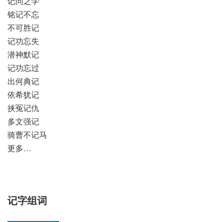
记问之学
铭记不忘
不可胜记
记功忘失
潜神默记
记功忘过
出何典记
依希犹记
挟冤记仇
多文强记
骑曹不记马
更多…
记字组词