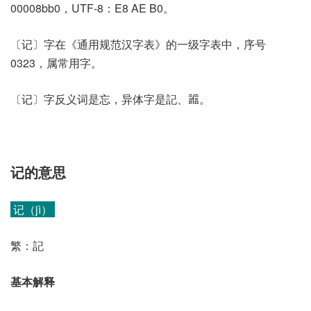
00008bb0，UTF-8：E8 AE B0。
〔记〕字在《通用规范汉字表》的一级字表中，序号
0323，属常用字。
〔记〕字反义词是忘，异体字是記、𧪄。
记的意思
记（jì）
繁：記
基本解释