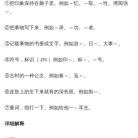
①把印象保持在脑子里。例如～忆。～取。～性。博闻强
～。
②把事物写下来。例如～录。～功。～者。
③记载事物的书册或文字。例如游～。日～。大事～。
④符号，标识（ zhì ）例如印～。标～。～号。
⑤古时的一种公文。例如奏～。笺～。
⑥皮肤上的生下来就有的深色斑。例如胎～。
⑦量词，指打一下。例如给他一～耳光。
详细解释