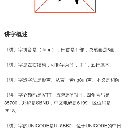
讲字概述
〔讲〕字拼音是（jiǎng），部首是讠部，总笔画是6画。
〔讲〕字是左右结构，可拆字为“讠、井”，五行属木。
〔讲〕字造字法是形声。从言，冓( gōu )声。本义是和解。
〔讲〕字仓颉码是IVTT，五笔是YFJH，四角号码是
35700，郑码是SBND，中文电码是6199，区位码是
2918。
〔讲〕字的UNICODE是U+8BB2，位于UNICODE的中日