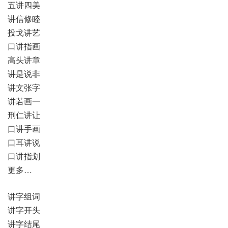
五讲四美
讲信修睦
投戈讲艺
口讲指画
高头讲章
讲是说非
讲文张字
讲若画一
刑仁讲让
口讲手画
口耳讲说
口讲指划
更多…
讲字组词
讲字开头
讲字结尾