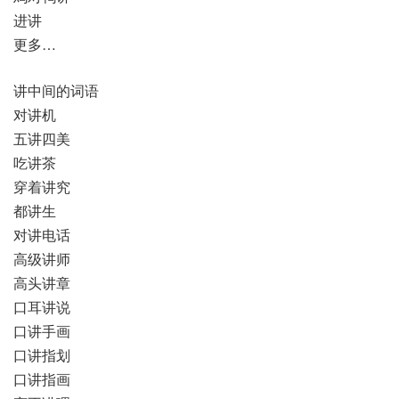
进讲
更多…
讲中间的词语
对讲机
五讲四美
吃讲茶
穿着讲究
都讲生
对讲电话
高级讲师
高头讲章
口耳讲说
口讲手画
口讲指划
口讲指画