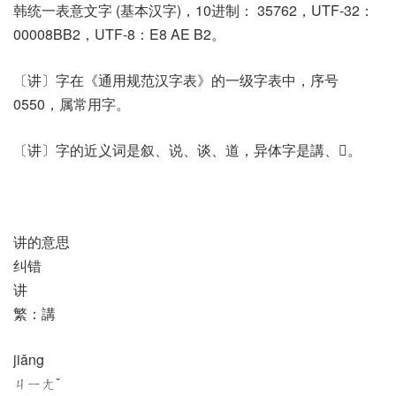
韩统一表意文字 (基本汉字)，10进制： 35762，UTF-32：
00008BB2，UTF-8：E8 AE B2。
〔讲〕字在《通用规范汉字表》的一级字表中，序号
0550，属常用字。
〔讲〕字的近义词是叙、说、谈、道，异体字是講、𧪸。
讲的意思
纠错
讲
繁：講
jiǎng
ㄐㄧㄤˇ