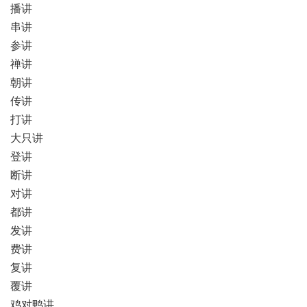
播讲
串讲
参讲
禅讲
朝讲
传讲
打讲
大只讲
登讲
断讲
对讲
都讲
发讲
费讲
复讲
覆讲
鸡对鸭讲