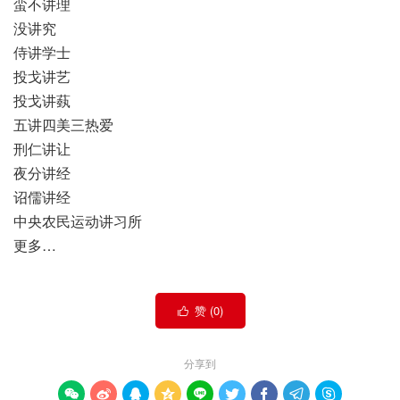
蛮不讲理
没讲究
侍讲学士
投戈讲艺
投戈讲蓺
五讲四美三热爱
刑仁讲让
夜分讲经
诏儒讲经
中央农民运动讲习所
更多…
赞 (
0
)

分享到








