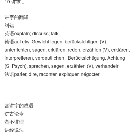
10.讲求 。
讲字的翻译
纠错
英语explain; discuss; talk
德语auf etw. Gewicht legen, berücksichtigen (V)​,
unterrichten, sagen, erklären, reden, erzählen (V)​, erklären,
interpretieren, verdeutlichen , Berücksichtigung, Achtung
(S, Psych)​, sprechen, sagen, erzählen (V)​, verhandeln
法语parler, dire, raconter, expliquer, négocier
含讲字的成语
讲古论今
蛮不讲理
讲经说法