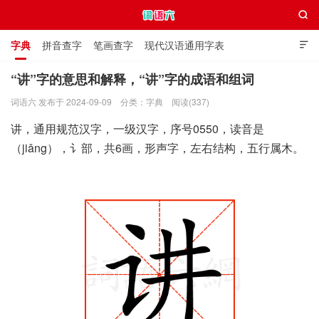

字典
拼音查字
笔画查字
现代汉语通用字表

通用规范汉字表
叠字大全
独体字大全
极简英语词典
“讲”字的意思和解释，“讲”字的成语和组词
词语六 发布于 2024-09-09
分类：
字典
阅读(337)
词语六
讲，通用规范汉字，一级汉字，序号0550，读音是
（jiǎng），讠部，共6画，形声字，左右结构，五行属木。