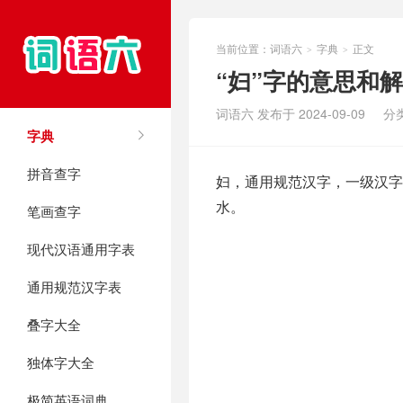
当前位置：
词语六
字典
正文
>
>
“妇”字的意思和
词语六 发布于 2024-09-09
分
字典
拼音查字
妇，通用规范汉字，一级汉字
水。
笔画查字
现代汉语通用字表
通用规范汉字表
叠字大全
独体字大全
极简英语词典