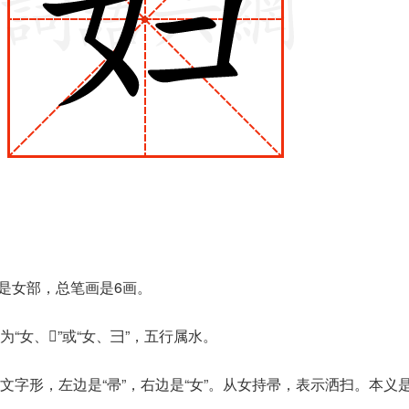
首是女部，总笔画是6画。
“女、𫜹”或“女、彐”，五行属水。
文字形，左边是“帚”，右边是“女”。从女持帚，表示洒扫。本义