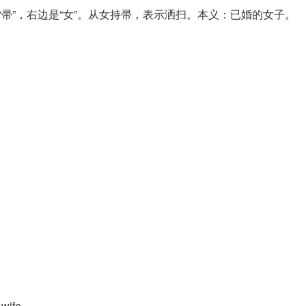
“帚”，右边是“女”。从女持帚，表示洒扫。本义：已婚的女子。
wife