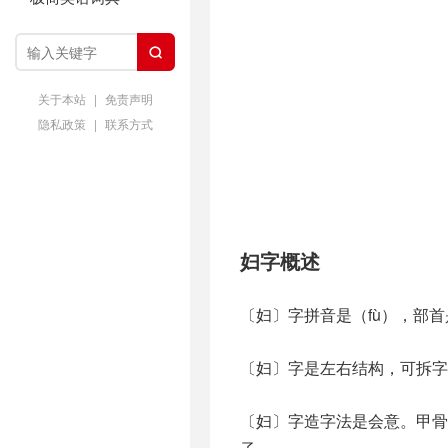

关于本站
|
免责声明
隐私政策
|
联系方式
妇字概述
〔妇〕字拼音是（fù），部
〔妇〕字是左右结构，可拆字为
〔妇〕字造字法是会意。甲骨