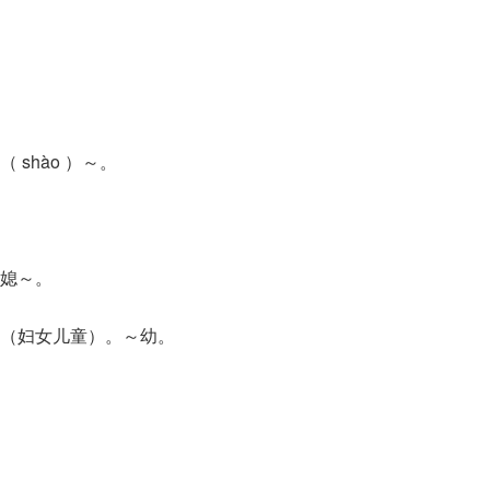
shào ）～。
。
媳～。
孺（妇女儿童）。～幼。