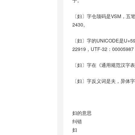
子。
〔妇〕字仓颉码是VSM，五笔是
2430。
〔妇〕字的UNICODE是U+5
22919，UTF-32：00005987
〔妇〕字在《通用规范汉字表
〔妇〕字反义词是夫，异体字是
妇的意思
纠错
妇