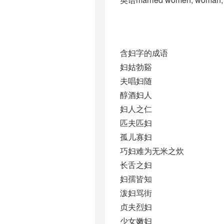
含妇字的成语
妇姑勃谿
夫唱妇随
醇酒妇人
妇人之仁
匹夫匹妇
孤儿寡妇
巧妇难为无米之炊
长舌之妇
妇孺皆知
泼妇骂街
贞夫烈妇
少女嫩妇