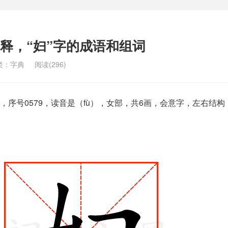
解释，“妇”字的成语和组词
类：
字典
阅读(296)
，序号0579，读音是（fù），女部，共6画，会意字，左右结构