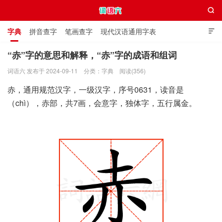

字典
拼音查字
笔画查字
现代汉语通用字表

通用规范汉字表
叠字大全
独体字大全
极简英语词典
“赤”字的意思和解释，“赤”字的成语和组词
词语六 发布于 2024-09-11
分类：
字典
阅读(356)
词语六
赤，通用规范汉字，一级汉字，序号0631，读音是
（chì），赤部，共7画，会意字，独体字，五行属金。