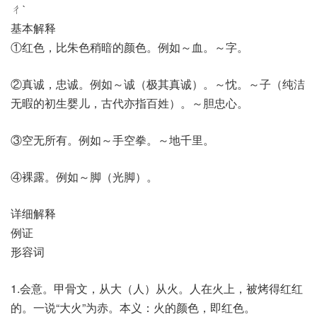
ㄔˋ
基本解释
①红色，比朱色稍暗的颜色。例如～血。～字。
②真诚，忠诚。例如～诚（极其真诚）。～忱。～子（纯洁
无暇的初生婴儿，古代亦指百姓）。～胆忠心。
③空无所有。例如～手空拳。～地千里。
④裸露。例如～脚（光脚）。
详细解释
例证
形容词
1.会意。甲骨文，从大（人）从火。人在火上，被烤得红红
的。一说“大火”为赤。本义：火的颜色，即红色。