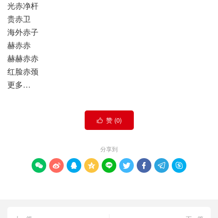
光赤净杆
贵赤卫
海外赤子
赫赤赤
赫赫赤赤
红脸赤颈
更多…
赞 (
0
)

分享到








