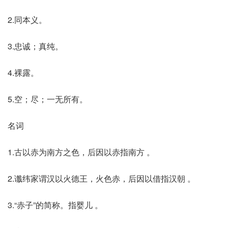
2.同本义。
3.忠诚；真纯。
4.裸露。
5.空；尽；一无所有。
名词
1.古以赤为南方之色，后因以赤指南方 。
2.谶纬家谓汉以火德王，火色赤，后因以借指汉朝 。
3.“赤子”的简称。指婴儿 。