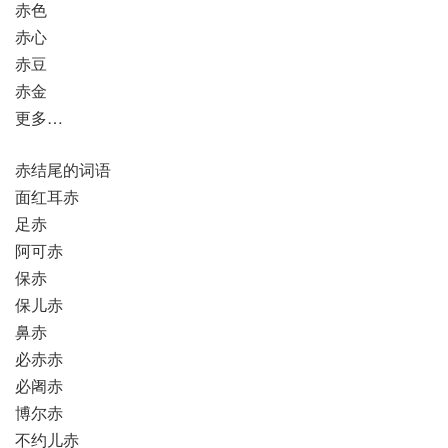
赤色
赤心
赤豆
赤金
更多…
赤结尾的词语
面红耳赤
足赤
阿可赤
保赤
保儿赤
鼻赤
必赤赤
必阇赤
博尔赤
不约儿赤