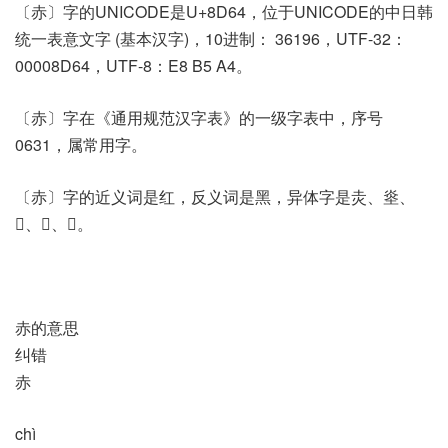
〔赤〕字的UNICODE是U+8D64，位于UNICODE的中日韩
统一表意文字 (基本汉字)，10进制： 36196，UTF-32：
00008D64，UTF-8：E8 B5 A4。
〔赤〕字在《通用规范汉字表》的一级字表中，序号
0631，属常用字。
〔赤〕字的近义词是红，反义词是黑，异体字是灻、烾、
𡗩、𤆍、𦮰。
赤的意思
纠错
赤
chì