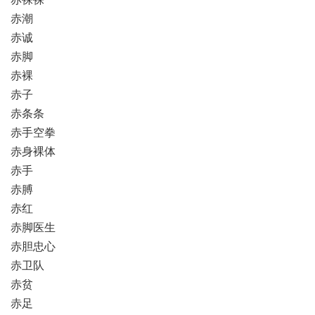
赤潮
赤诚
赤脚
赤裸
赤子
赤条条
赤手空拳
赤身裸体
赤手
赤膊
赤红
赤脚医生
赤胆忠心
赤卫队
赤贫
赤足