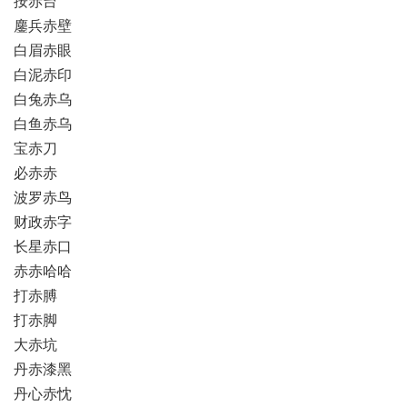
按赤台
鏖兵赤壁
白眉赤眼
白泥赤印
白兔赤乌
白鱼赤乌
宝赤刀
必赤赤
波罗赤鸟
财政赤字
长星赤口
赤赤哈哈
打赤膊
打赤脚
大赤坑
丹赤漆黑
丹心赤忱