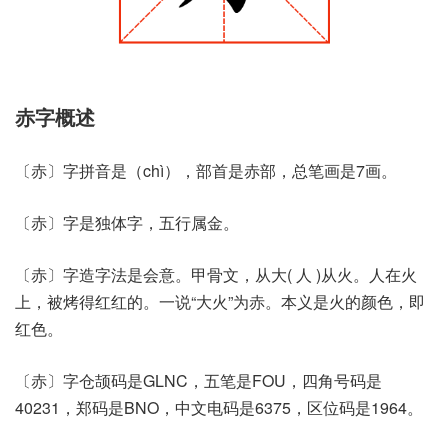
赤字概述
〔赤〕字拼音是（chì），部首是赤部，总笔画是7画。
〔赤〕字是独体字，五行属金。
〔赤〕字造字法是会意。甲骨文，从大( 人 )从火。人在火
上，被烤得红红的。一说“大火”为赤。本义是火的颜色，即
红色。
〔赤〕字仓颉码是GLNC，五笔是FOU，四角号码是
40231，郑码是BNO，中文电码是6375，区位码是1964。