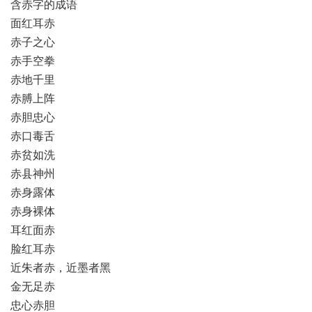
含赤字的成语
面红耳赤
赤子之心
赤手空拳
赤地千里
赤膊上阵
赤胆忠心
赤口毒舌
赤贫如洗
赤县神州
赤身露体
赤身裸体
耳红面赤
脸红耳赤
近朱者赤，近墨者黑
金无足赤
忠心赤胆