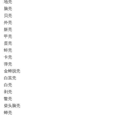
地壳
脑壳
贝壳
外壳
躯壳
甲壳
蛋壳
蚌壳
卡壳
弹壳
金蝉脱壳
白茧壳
白壳
剥壳
鳖壳
柴头脑壳
蝉壳