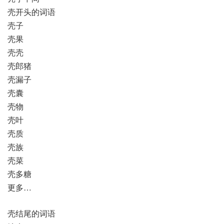
壳开头的词语
壳子
壳果
壳壳
壳郎猪
壳漏子
壳囊
壳物
壳叶
壳质
壳族
壳菜
壳多糖
更多…
壳结尾的词语