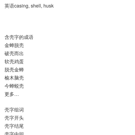
英语casing, shell, husk
含壳字的成语
金蝉脱壳
破壳而出
软壳鸡蛋
脱壳金蝉
榆木脑壳
今蝉蜕壳
更多…
壳字组词
壳字开头
壳字结尾
壳字中间