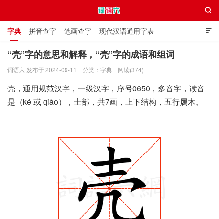

字典
拼音查字
笔画查字
现代汉语通用字表

通用规范汉字表
叠字大全
独体字大全
极简英语词典
“壳”字的意思和解释，“壳”字的成语和组词
词语六 发布于 2024-09-11
分类：
字典
阅读(374)
词语六
壳，通用规范汉字，一级汉字，序号0650，多音字，读音
是（ké 或 qiào），士部，共7画，上下结构，五行属木。