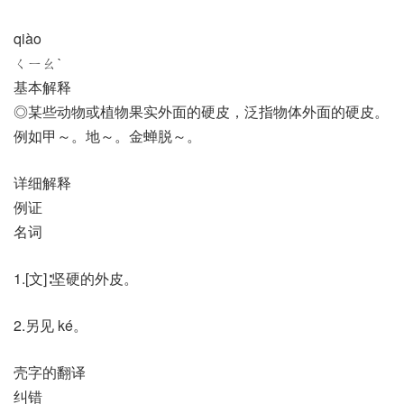
qiào
ㄑㄧㄠˋ
基本解释
◎某些动物或植物果实外面的硬皮，泛指物体外面的硬皮。
例如甲～。地～。金蝉脱～。
详细解释
例证
名词
1.[文]∶坚硬的外皮。
2.另见 ké。
壳字的翻译
纠错