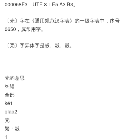
000058F3，UTF-8：E5 A3 B3。
〔壳〕字在《通用规范汉字表》的一级字表中，序号
0650，属常用字。
〔壳〕字异体字是㱿、殻、殼。
壳的意思
纠错
全部
ké1
qiào2
壳
繁：殻
1