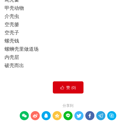
甲壳动物
介壳虫
空壳篓
空壳子
螺壳钱
螺蛳壳里做道场
内壳层
破壳而出
赞 (
0
)

分享到








