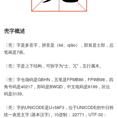
壳字概述
〔壳〕字是多音字，拼音是（ké、qiào），部首是士部，总
笔画是7画。
〔壳〕字是上下结构，可拆字为“士、冗”，五行属木。
〔壳〕字仓颉码是GBHN，五笔是FPMB86，FPWB98，四
角号码是40217，郑码是BWQD，中文电码是8199，区位
码是3139。
〔壳〕字的UNICODE是U+58F3，位于UNICODE的中日韩
统一表意文字 (基本汉字)，10进制： 22771，UTF-32：