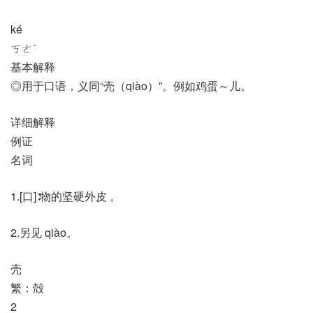
ké
ㄎㄜˊ
基本解释
◎用于口语，义同“壳（qiào）”。例如鸡蛋～儿。
详细解释
例证
名词
1.[口]∶物的坚硬外皮 。
2.另见 qiào。
壳
繁：殻
2