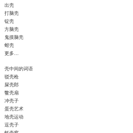
出壳
打脑壳
锭壳
方脑壳
鬼摸脑壳
蚶壳
更多…
壳中间的词语
驳壳枪
屎壳郎
鳖壳扇
冲壳子
蛋壳艺术
地壳运动
逗壳子
蚝壳窗