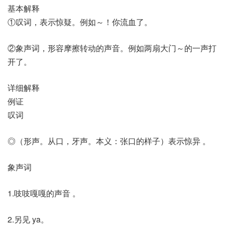
基本解释
①叹词，表示惊疑。例如～！你流血了。
②象声词，形容摩擦转动的声音。例如两扇大门～的一声打
开了。
详细解释
例证
叹词
◎（形声。从口，牙声。本义：张口的样子）表示惊异 。
象声词
1.吱吱嘎嘎的声音 。
2.另见 ya。