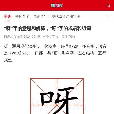

字典
拼音查字
笔画查字
现代汉语通用字表

通用规范汉字表
叠字大全
独体字大全
极简英语词典
“呀”字的意思和解释，“呀”字的成语和组词
词语六 发布于 2024-09-15
分类：
字典
阅读(768)
词语六
呀，通用规范汉字，一级汉字，序号0729，多音字，读音
是（yā 或 ya），口部，共7画，形声字，左右结构，五行
属土。