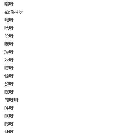
喘呀
额滴神呀
喊呀
唅呀
哈呀
嘿呀
讙呀
欢呀
嗟呀
惊呀
妈呀
咪呀
闹呀呀
吽呀
呕呀
哦呀
缺呀