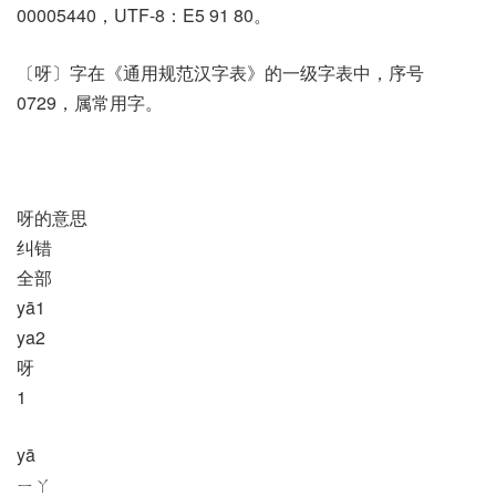
00005440，UTF-8：E5 91 80。
〔呀〕字在《通用规范汉字表》的一级字表中，序号
0729，属常用字。
呀的意思
纠错
全部
yā1
ya2
呀
1
yā
ㄧㄚ