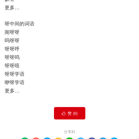
更多…
呀中间的词语
闹呀呀
呜呀呀
呀呀呼
呀呀呜
呀呀唔
呀呀学语
咿呀学语
更多…
赞 (
0
)

分享到