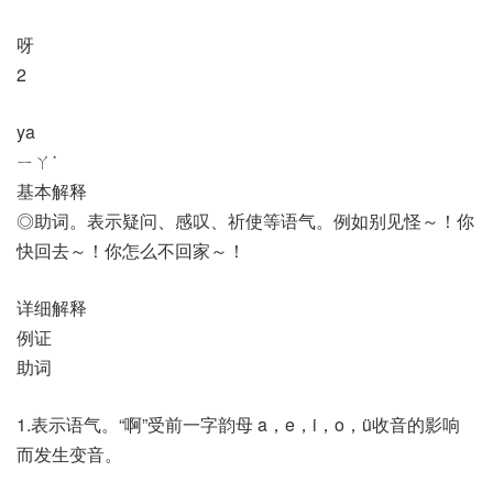
呀
2
ya
ㄧㄚ˙
基本解释
◎助词。表示疑问、感叹、祈使等语气。例如别见怪～！你
快回去～！你怎么不回家～！
详细解释
例证
助词
1.表示语气。“啊”受前一字韵母 a，e，i，o，ü收音的影响
而发生变音。