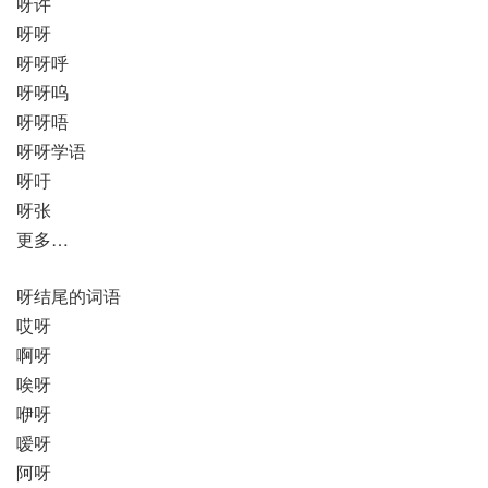
呀许
呀呀
呀呀呼
呀呀呜
呀呀唔
呀呀学语
呀吁
呀张
更多…
呀结尾的词语
哎呀
啊呀
唉呀
咿呀
嗳呀
阿呀