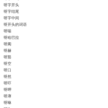
呀字开头
呀字结尾
呀字中间
呀开头的词语
呀喘
呀哈巴拉
呀阖
呀赫
呀豁
呀空
呀口
呀然
呀吓
呀呷
呀庨
呀咻