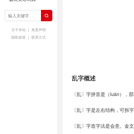

关于本站
|
免责声明
隐私政策
|
联系方式
乱字概述
〔乱〕字拼音是（luàn），
〔乱〕字是左右结构，可拆字
〔乱〕字造字法是会意。金文