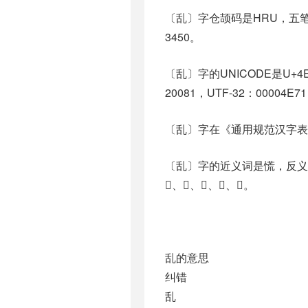
〔乱〕字仓颉码是HRU，五笔是
3450。
〔乱〕字的UNICODE是U+4
20081，UTF-32：00004E7
〔乱〕字在《通用规范汉字表
〔乱〕字的近义词是慌，反义词是治，
𤔒、𤔔、𤔦、𤔬、𤕅。
乱的意思
纠错
乱