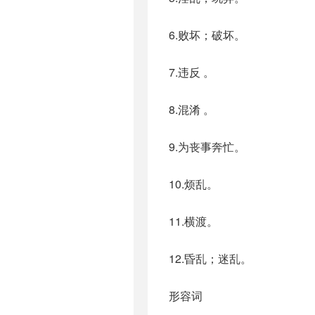
6.败坏；破坏。
7.违反 。
8.混淆 。
9.为丧事奔忙。
10.烦乱。
11.横渡。
12.昏乱；迷乱。
形容词