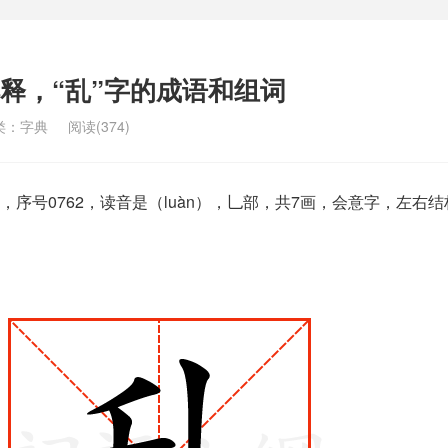
解释，“乱”字的成语和组词
类：
字典
阅读(374)
序号0762，读音是（luàn），乚部，共7画，会意字，左右