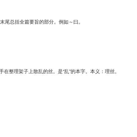
末尾总括全篇要旨的部分。例如～曰。
两手在整理架子上散乱的丝。是“乱”的本字。本义：理丝。