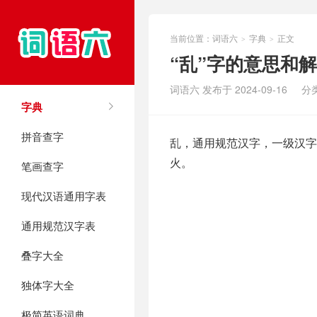
当前位置：
词语六
字典
正文
>
>
“乱”字的意思和
词语六 发布于 2024-09-16
分
字典
拼音查字
乱，通用规范汉字，一级汉字，
火。
笔画查字
现代汉语通用字表
通用规范汉字表
叠字大全
独体字大全
极简英语词典