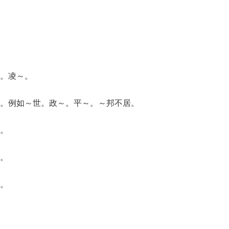
。凌～。
。例如～世。政～。平～。～邦不居。
。
。
。