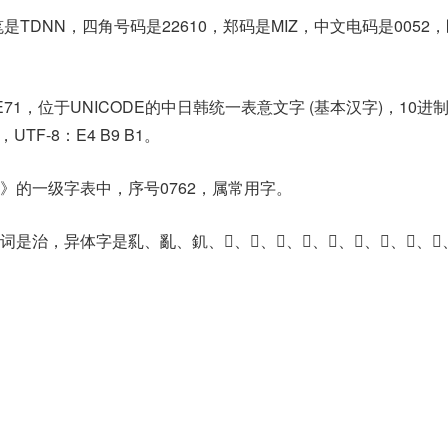
TDNN，四角号码是22610，郑码是MIZ，中文电码是0052
E71，位于UNICODE的中日韩统一表意文字 (基本汉字)，10进
1，UTF-8：E4 B9 B1。
》的一级字表中，序号0762，属常用字。
异体字是乿、亂、釠、𠃶、𠃹、𠦸、𠧎、𠧏、𠭟、𠮗、𢿢、𢿮、