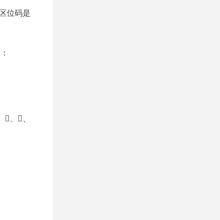
，区位码是
制：
𢿳、𣀑、