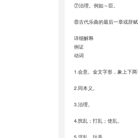
⑦治理。例如～臣。
⑧古代乐曲的最后一章或辞赋
详细解释
例证
动词
1.会意。金文字形，象上下
2.同本义。
3.治理。
4.扰乱；打乱；使乱。
5.淫乱，玩弄。