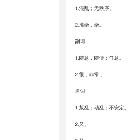
1.混乱；无秩序。
2.混杂，杂。
副词
1.随意，随便；任意。
2.很，非常 。
名词
1.叛乱；动乱；不安定。
2.又。