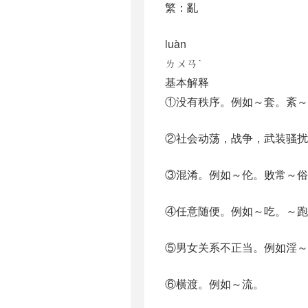
繁：亂
luàn
ㄌㄨㄢˋ
基本解释
①没有秩序。例如～套。紊～
②社会动荡，战争，武装骚扰
③混淆。例如～伦。败常～俗
④任意随便。例如～吃。～跑
⑤男女关系不正当。例如淫～
⑥横渡。例如～流。