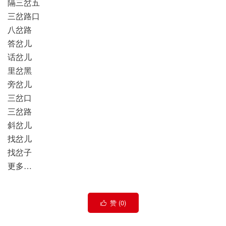
隔三岔五
三岔路口
八岔路
答岔儿
话岔儿
里岔黑
旁岔儿
三岔口
三岔路
斜岔儿
找岔儿
找岔子
更多…
赞 (
0
)
