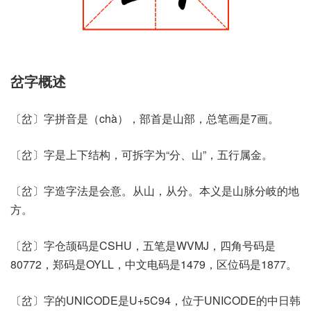
岔字概述
〔岔〕字拼音是（chà），部首是山部，总笔画是7画。
〔岔〕字是上下结构，可拆字为“分、山”，五行属金。
〔岔〕字造字法是会意。从山，从分。本义是山脉分岐的地
方。
〔岔〕字仓颉码是CSHU，五笔是WVMJ，四角号码是
80772，郑码是OYLL，中文电码是1479，区位码是1877。
〔岔〕字的UNICODE是U+5C94，位于UNICODE的中日韩