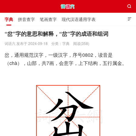

字典
拼音查字
笔画查字
现代汉语通用字表

通用规范汉字表
叠字大全
独体字大全
极简英语词典
“岔”字的意思和解释，“岔”字的成语和组词
词语六 发布于 2024-09-18
分类：
字典
阅读(358)
词语六
岔，通用规范汉字，一级汉字，序号0802，读音是
（chà），山部，共7画，会意字，上下结构，五行属金。