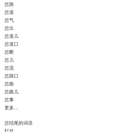
岔路
岔道
岔气
岔出
岔道儿
岔道口
岔断
岔儿
岔流
岔路口
岔曲
岔曲儿
岔事
更多…
岔结尾的词语
打岔