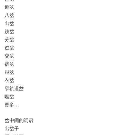
道岔
八岔
出岔
跌岔
分岔
过岔
交岔
裤岔
眼岔
衣岔
窄轨道岔
嘴岔
更多…
岔中间的词语
出岔子