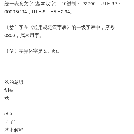
统一表意文字 (基本汉字)，10进制： 23700，UTF-32：
00005C94，UTF-8：E5 B2 94。
〔岔〕字在《通用规范汉字表》的一级字表中，序号
0802，属常用字。
〔岔〕字异体字是叉、岎。
岔的意思
纠错
岔
chà
ㄔㄚˋ
基本解释