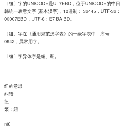
〔纽〕字的UNICODE是U+7EBD，位于UNICODE的中日
韩统一表意文字 (基本汉字)，10进制： 32445，UTF-32：
00007EBD，UTF-8：E7 BA BD。
〔纽〕字在《通用规范汉字表》的一级字表中，序号
0942，属常用字。
〔纽〕字异体字是紐、靵。
纽的意思
纠错
纽
繁：紐
niǔ