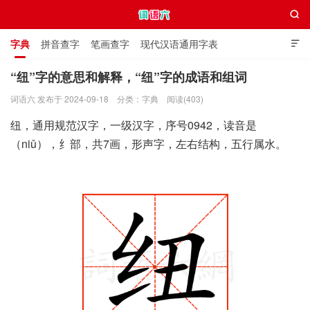

字典
拼音查字
笔画查字
现代汉语通用字表

通用规范汉字表
叠字大全
独体字大全
极简英语词典
“纽”字的意思和解释，“纽”字的成语和组词
词语六 发布于 2024-09-18
分类：
字典
阅读(403)
词语六
纽，通用规范汉字，一级汉字，序号0942，读音是
（niǔ），纟部，共7画，形声字，左右结构，五行属水。