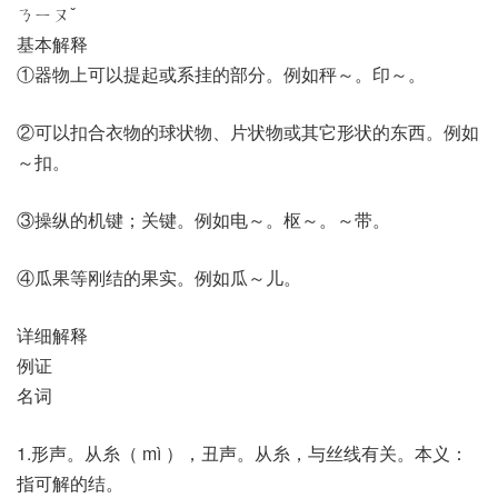
ㄋㄧㄡˇ
基本解释
①器物上可以提起或系挂的部分。例如秤～。印～。
②可以扣合衣物的球状物、片状物或其它形状的东西。例如
～扣。
③操纵的机键；关键。例如电～。枢～。～带。
④瓜果等刚结的果实。例如瓜～儿。
详细解释
例证
名词
1.形声。从糸（ mì ），丑声。从糸，与丝线有关。本义：
指可解的结。