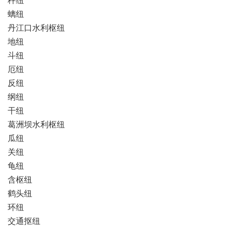
螭纽
丹江口水利枢纽
地纽
斗纽
厄纽
反纽
纲纽
干纽
葛洲坝水利枢纽
瓜纽
关纽
龟纽
含枢纽
鹤头纽
环纽
交通抠纽