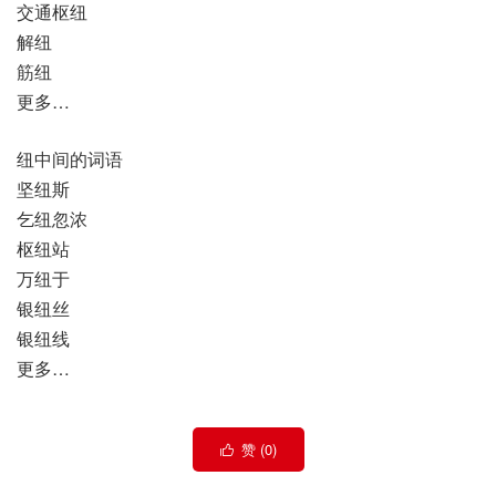
交通枢纽
解纽
筋纽
更多…
纽中间的词语
坚纽斯
乞纽忽浓
枢纽站
万纽于
银纽丝
银纽线
更多…
赞 (
0
)
