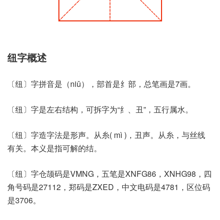
纽字概述
〔纽〕字拼音是（niǔ），部首是纟部，总笔画是7画。
〔纽〕字是左右结构，可拆字为“纟、丑”，五行属水。
〔纽〕字造字法是形声。从糸( mì )，丑声。从糸，与丝线
有关。本义是指可解的结。
〔纽〕字仓颉码是VMNG，五笔是XNFG86，XNHG98，四
角号码是27112，郑码是ZXED，中文电码是4781，区位码
是3706。