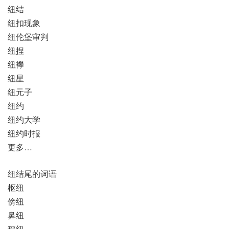
纽结
纽扣现象
纽伦堡审判
纽捏
纽襻
纽星
纽元子
纽约
纽约大学
纽约时报
更多…
纽结尾的词语
枢纽
傍纽
鼻纽
秤纽