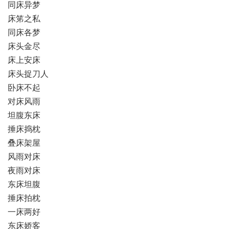
同床异梦
床笫之私
同床各梦
床头金尽
床上安床
床头捉刀人
卧床不起
对床风雨
坦腹东床
捶床捣枕
叠床架屋
风雨对床
夜雨对床
东床坦腹
捶床拍枕
一床两好
东床娇客