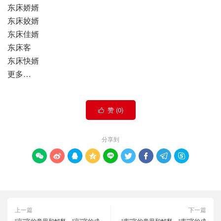
东床娇婿
东床姣婿
东床佳婿
东床客
东床快婿
更多…
赞 (
0
)

分享到









上一篇
下一篇
“亩”字的意思和解释，“亩”字的成
“库”字的意思和解释，“库”字的成