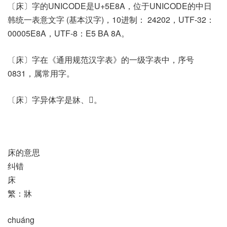
〔床〕字的UNICODE是U+5E8A，位于UNICODE的中日
韩统一表意文字 (基本汉字)，10进制： 24202，UTF-32：
00005E8A，UTF-8：E5 BA 8A。
〔床〕字在《通用规范汉字表》的一级字表中，序号
0831，属常用字。
〔床〕字异体字是牀、𢃅。
床的意思
纠错
床
繁：牀
chuáng