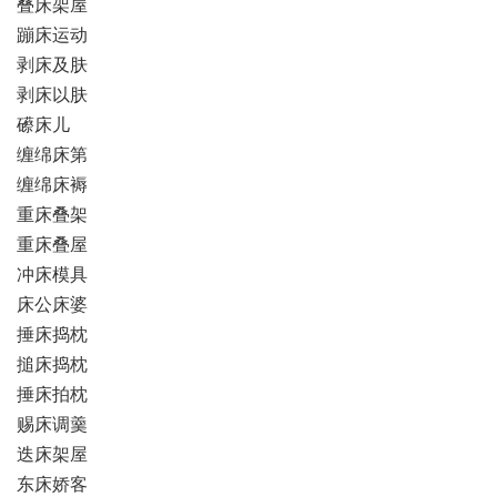
叠床架屋
蹦床运动
剥床及肤
剥床以肤
礤床儿
缠绵床第
缠绵床褥
重床叠架
重床叠屋
冲床模具
床公床婆
捶床捣枕
搥床捣枕
捶床拍枕
赐床调羹
迭床架屋
东床娇客