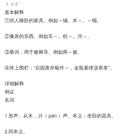
ㄔㄨㄤˊ
基本解释
①供人睡卧的家具。例如～铺。木～。～榻。
②像床的东西。例如车～。机～。河～。
③量词，用于被褥等。例如两～被。
④井上围栏：“后园凿井银作～，金瓶素绠汲寒浆”。
详细解释
例证
名词
1.形声。从木，爿（ pán ）声。本义：坐卧的器具。
2.同本义。