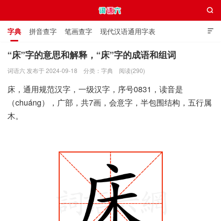

字典
拼音查字
笔画查字
现代汉语通用字表

通用规范汉字表
叠字大全
独体字大全
极简英语词典
“床”字的意思和解释，“床”字的成语和组词
词语六 发布于 2024-09-18
分类：
字典
阅读(290)
词语六
床，通用规范汉字，一级汉字，序号0831，读音是
（chuáng），广部，共7画，会意字，半包围结构，五行属
木。