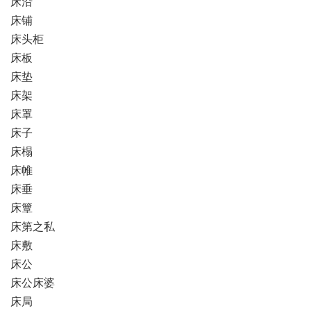
床沿
床铺
床头柜
床板
床垫
床架
床罩
床子
床榻
床帷
床垂
床簟
床第之私
床敷
床公
床公床婆
床局