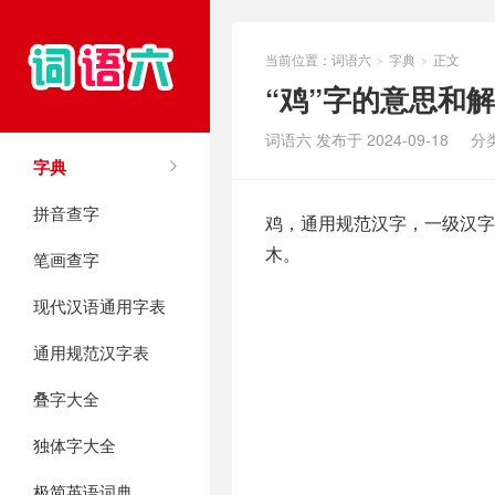
当前位置：
词语六
字典
正文
>
>
“鸡”字的意思和
词语六 发布于 2024-09-18
分
字典
拼音查字
鸡，通用规范汉字，一级汉字，
木。
笔画查字
现代汉语通用字表
通用规范汉字表
叠字大全
独体字大全
极简英语词典