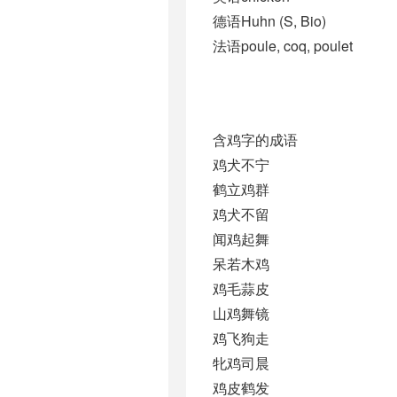
德语Huhn (S, Bio)
法语poule, coq, poulet
含鸡字的成语
鸡犬不宁
鹤立鸡群
鸡犬不留
闻鸡起舞
呆若木鸡
鸡毛蒜皮
山鸡舞镜
鸡飞狗走
牝鸡司晨
鸡皮鹤发