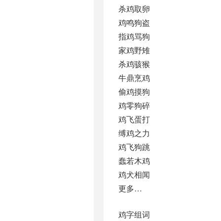
杀鸡取卵
鸡鸣狗盗
指鸡骂狗
家鸡野雉
杀鸡骇猴
牛鼎烹鸡
偷鸡摸狗
鸡零狗碎
鸡飞蛋打
缚鸡之力
鸡飞狗跳
蠢若木鸡
鸡犬相闻
更多…
鸡字组词