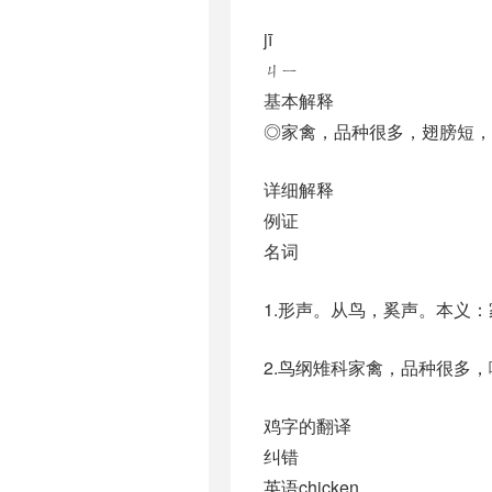
jī
ㄐㄧ
基本解释
◎家禽，品种很多，翅膀短，
详细解释
例证
名词
1.形声。从鸟，奚声。本义
2.鸟纲雉科家禽，品种很多，喙短锐
鸡字的翻译
纠错
英语chicken