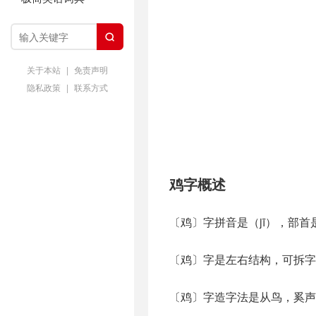

关于本站
|
免责声明
隐私政策
|
联系方式
鸡字概述
〔鸡〕字拼音是（jī），部首
〔鸡〕字是左右结构，可拆字
〔鸡〕字造字法是从鸟，奚