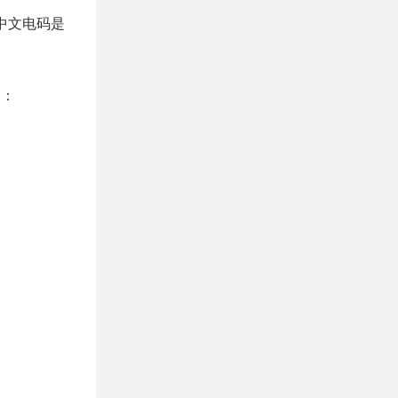
，中文电码是
制：