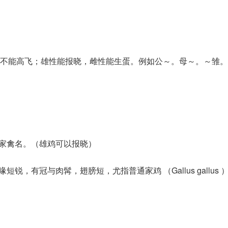
不能高飞；雄性能报晓，雌性能生蛋。例如公～。母～。～雏。
：家禽名。（雄鸡可以报晓）
，有冠与肉髯，翅膀短，尤指普通家鸡 （Gallus gallus ） c