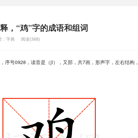
解释，“鸡”字的成语和组词
类：
字典
阅读(368)
序号0928，读音是（jī），又部，共7画，形声字，左右结构