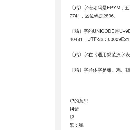
〔鸡〕字仓颉码是EPYM，五笔
7741，区位码是2806。
〔鸡〕字的UNICODE是U+9
40481，UTF-32：00009E2
〔鸡〕字在《通用规范汉字表
〔鸡〕字异体字是雞、鳮、鶏
鸡的意思
纠错
鸡
繁：鷄