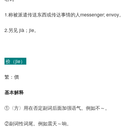
1.称被派遣传送东西或传达事情的人messenger; envoy。
2.另见 jià；jie。
价（jie）
繁：價
基本解释
①〈方〉用在否定副词后面加强语气。例如不～。
②副词性词尾。例如震天～响。