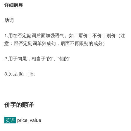
详细解释
助词
1.用在否定副词后面加强语气。如：甭价；不价；别价（注
意：跟否定副词单独成句，后面不再跟别的成分）
2.用于句尾，相当于“的”、“似的”
3.另见 jià；jiè。
价字的翻译
英语
price, value