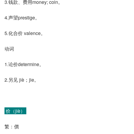
3.钱款、费用money; coin。
4.声望prestige。
5.化合价 valence。
动词
1.论价determine。
2.另见 jiè；jie。
价（jiè）
繁：價