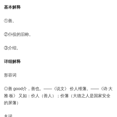
基本解释
①善。
②仆役的旧称。
③介绍。
详细解释
形容词
◎善 good介，善也。——《说文》 价人维藩。——《诗·大
雅·板》 又如：价人（善人）；价藩（大德之人是国家安全
的屏藩）
名词