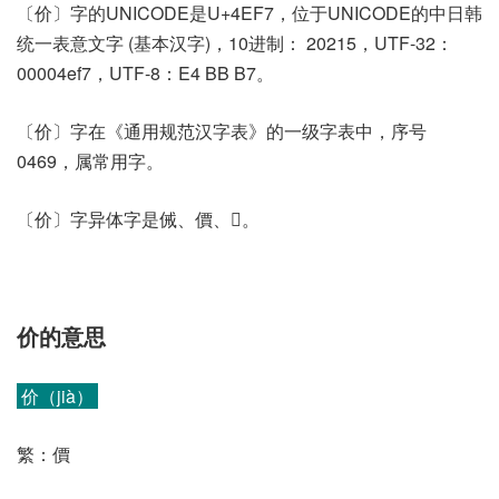
〔价〕字的UNICODE是U+4EF7，位于UNICODE的中日韩
统一表意文字 (基本汉字)，10进制： 20215，UTF-32：
00004ef7，UTF-8：E4 BB B7。
〔价〕字在《通用规范汉字表》的一级字表中，序号
0469，属常用字。
〔价〕字异体字是㑘、價、𠇴。
价的意思
价（jià）
繁：價