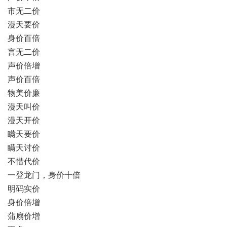
市无二价
漫天要价
身价百倍
言无二价
声价倍增
声价百倍
物美价廉
漫天叫价
漫天开价
瞒天要价
瞒天讨价
不惜代价
一登龙门，身价十倍
明码实价
身价倍增
蒲扇价增