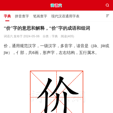

字典
拼音查字
笔画查字
现代汉语通用字表

通用规范汉字表
叠字大全
独体字大全
极简英语词典
“价”字的意思和解释，“价”字的成语和组词
词语六 发布于 2024-05-06
分类：
字典
阅读(405)
词语六
价，通用规范汉字，一级汉字，多音字，读音是（jià、jiè或
jie），亻部，共6画，形声字，左右结构，五行属木。