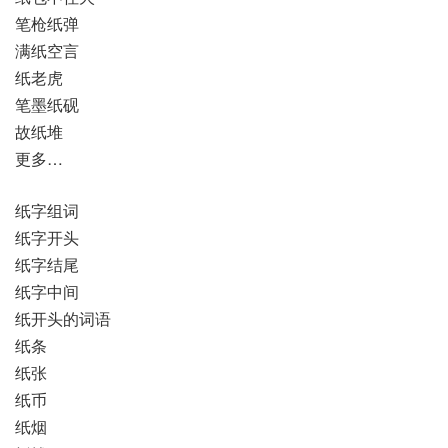
笔枪纸弹
满纸空言
纸老虎
笔墨纸砚
故纸堆
更多…
纸字组词
纸字开头
纸字结尾
纸字中间
纸开头的词语
纸条
纸张
纸币
纸烟