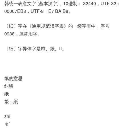
韩统一表意文字 (基本汉字)，10进制： 32440，UTF-32：
00007EB8，UTF-8：E7 BA B8。
〔纸〕字在《通用规范汉字表》的一级字表中，序号
0938，属常用字。
〔纸〕字异体字是帋、紙、𦀦。
纸的意思
纠错
纸
繁：紙
zhǐ
ㄓˇ