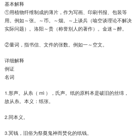
基本解释
①用植物纤维制成的薄片，作为写画、印刷书报、包装等
用。例如～张。～币。～烟。～上谈兵（喻空谈理论不解决
实际问题）。洛阳～贵（称誉别人的著作）。金迷～醉。
②量词，指书信、文件的张数。例如一～空文。
详细解释
例证
名词
1.形声。从糸（ mì ），氏声。纸的原料本是破旧的丝绵，
故从糸。本义：纸张。
2.同本义。
3.冥钱，旧俗为祭奠鬼神而焚化的纸钱。