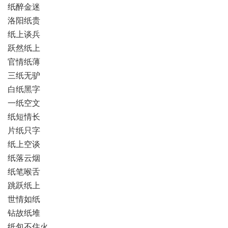
纸醉金迷
洛阳纸贵
纸上谈兵
跃然纸上
官情纸薄
三纸无驴
白纸黑字
一纸空文
纸短情长
片纸只字
纸上空谈
纸落云烟
纸笔喉舌
跳跃纸上
世情如纸
钻故纸堆
纸包不住火