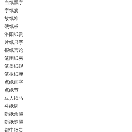
白纸黑字
字纸篓
故纸堆
硬纸板
洛阳纸贵
片纸只字
报纸言论
笔困纸穷
笔墨纸砚
笔枪纸弹
点纸画字
点纸节
豆人纸马
斗纸牌
断纸余墨
断纸馀墨
都中纸贵