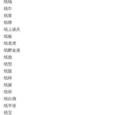
纸钱
纸巾
纸浆
纸牌
纸上谈兵
纸板
纸老虎
纸醉金迷
纸捻
纸型
纸版
纸样
纸媒
纸袄
纸白酒
纸半张
纸宝