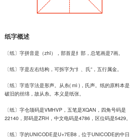
纸字概述
〔纸〕字拼音是（zhǐ），部首是纟部，总笔画是7画。
〔纸〕字是左右结构，可拆字为“纟、氏”，五行属金。
〔纸〕字造字法是形声。从糸( mì )，氏声。纸的原料本是
破旧的丝绵，故从糸。本义是纸张。
〔纸〕字仓颉码是VMHVP，五笔是XQAN，四角号码是
22140，郑码是ZRH，中文电码是4786，区位码是5429。
〔纸〕字的UNICODE是U+7EB8，位于UNICODE的中日