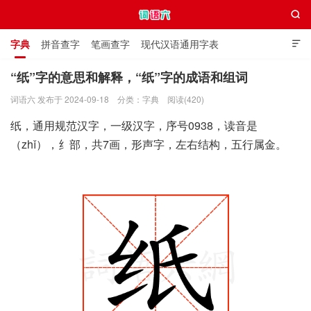

字典
拼音查字
笔画查字
现代汉语通用字表

通用规范汉字表
叠字大全
独体字大全
极简英语词典
“纸”字的意思和解释，“纸”字的成语和组词
词语六 发布于 2024-09-18
分类：
字典
阅读(420)
词语六
纸，通用规范汉字，一级汉字，序号0938，读音是
（zhǐ），纟部，共7画，形声字，左右结构，五行属金。