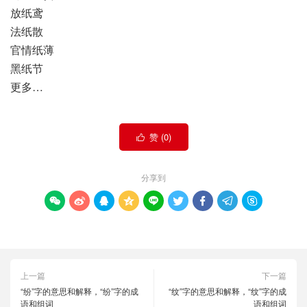
放纸鸢
法纸散
官情纸薄
黑纸节
更多…
赞 (
0
)

分享到









上一篇
下一篇
“纷”字的意思和解释，“纷”字的成
“纹”字的意思和解释，“纹”字的成
语和组词
语和组词