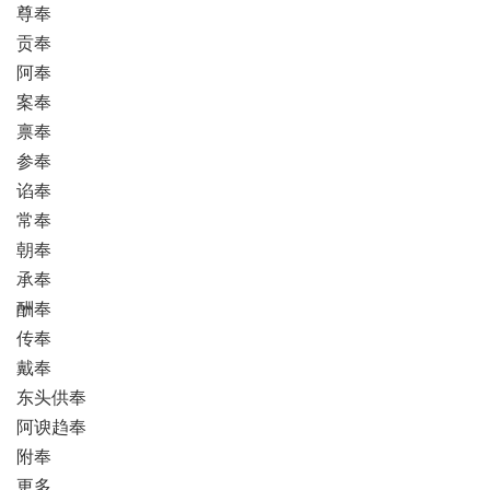
尊奉
贡奉
阿奉
案奉
禀奉
参奉
谄奉
常奉
朝奉
承奉
酬奉
传奉
戴奉
东头供奉
阿谀趋奉
附奉
更多…