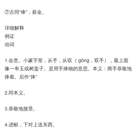
⑦古同“俸”，薪金。
详细解释
例证
动词
1.会意。小篆字形，从手，从収（ gǒng，双手），最上面
像一串玉或树盖子。是用手捧物的意思。本义：两手恭敬地
捧着。后作“捧”
2.同本义。
3.恭敬地接受。
4.进献，下对上送东西。