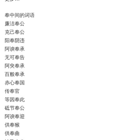
奉中间的词语
廉洁奉公
克己奉公
阳奉阴违
阿谀奉承
无可奉告
阿臾奉承
百般奉承
赤心奉国
传奉官
等因奉此
砥节奉公
阿谀奉迎
供奉猴
供奉曲