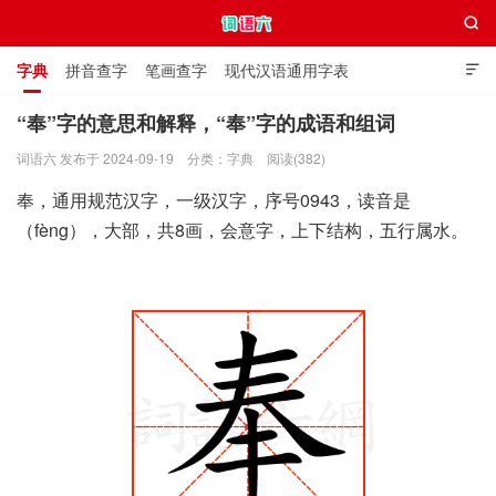

字典
拼音查字
笔画查字
现代汉语通用字表

通用规范汉字表
叠字大全
独体字大全
极简英语词典
“奉”字的意思和解释，“奉”字的成语和组词
词语六 发布于 2024-09-19
分类：
字典
阅读(382)
词语六
奉，通用规范汉字，一级汉字，序号0943，读音是
（fèng），大部，共8画，会意字，上下结构，五行属水。