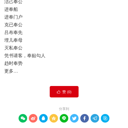
洁己奉公
进奉船
进奉门户
克已奉公
吕布奉先
埋儿奉母
灭私奉公
凭书请客，奉贴勾人
趋时奉势
更多…
赞 (
0
)

分享到








