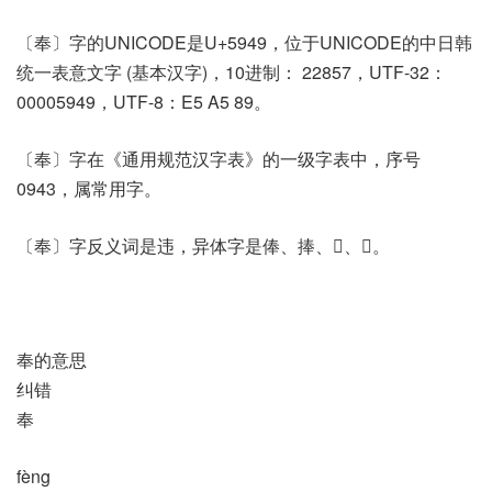
〔奉〕字的UNICODE是U+5949，位于UNICODE的中日韩
统一表意文字 (基本汉字)，10进制： 22857，UTF-32：
00005949，UTF-8：E5 A5 89。
〔奉〕字在《通用规范汉字表》的一级字表中，序号
0943，属常用字。
〔奉〕字反义词是违，异体字是俸、捧、𠬻、𢱵。
奉的意思
纠错
奉
fèng