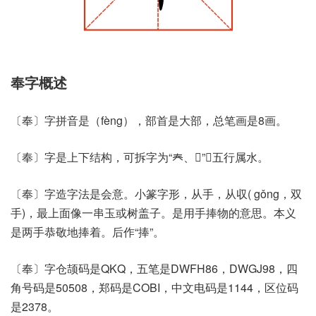
奉字概述
〔奉〕字拼音是（fèng），部首是大部，总笔画是8画。
〔奉〕字是上下结构，可拆字为“𡗗、𰀁”，五行属水。
〔奉〕字造字法是会意。小篆字形，从手，从収( gǒng，双
手)，最上面像一串玉或树盖子。是用手捧物的意思。本义
是两手恭敬地捧着。后作“捧”。
〔奉〕字仓颉码是QKQ，五笔是DWFH86，DWGJ98，四
角号码是50508，郑码是COBI，中文电码是1144，区位码
是2378。