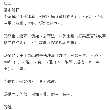
ㄈㄥˋ
基本解释
①恭敬地用手捧着。例如～觞（举杯祝酒）。～献。～祀。
～承（恭维，讨好。“承”读轻声）。
②尊重，遵守。例如～公守法。～为圭臬（把某些言论或事
物当作准则）。～行故事（按老规定办事）。
③敬辞，用于自己的举动涉及对方时。例如～告。～还（
huán ）。～陪。～劝。～迎（ａ．敬辞，迎接；ｂ．奉
承）。～赠。
④信仰。例如信～。素～佛教。
⑤供养，伺候。例如～养。供～。侍～。
⑥姓。