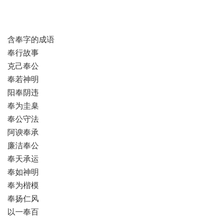
含奉字的成语
奉行故事
克己奉公
奉若神明
阳奉阴违
奉为圭臬
奉公守法
阿谀奉承
廉洁奉公
奉天承运
奉如神明
奉为楷模
奉扬仁风
以一奉百