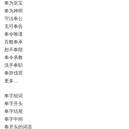
奉为至宝
奉为神明
守法奉公
无可奉告
奉令唯谨
百般奉承
恕不奉陪
奉令承教
洗手奉职
奉辞伐罪
更多…
奉字组词
奉字开头
奉字结尾
奉字中间
奉开头的词语