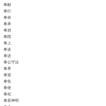
奉献
奉行
奉命
奉承
奉劝
奉陪
奉上
奉送
奉还
奉公守法
奉养
奉迎
奉告
奉使
奉祀
奉若神明