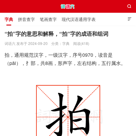

字典
拼音查字
笔画查字
现代汉语通用字表

通用规范汉字表
叠字大全
独体字大全
极简英语词典
“拍”字的意思和解释，“拍”字的成语和组词
词语六 发布于 2024-09-20
分类：
字典
阅读(418)
词语六
拍，通用规范汉字，一级汉字，序号0970，读音是
（pāi），扌部，共8画，形声字，左右结构，五行属水。