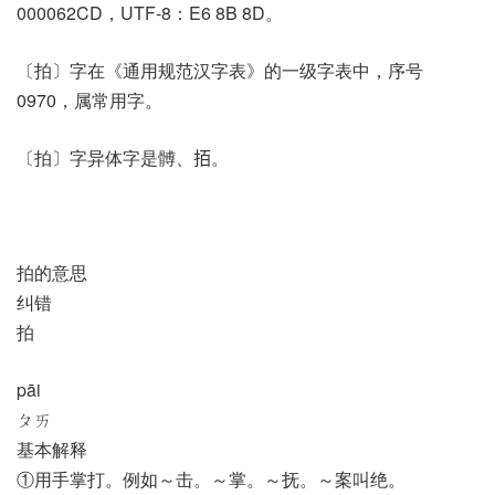
000062CD，UTF-8：E6 8B 8D。
〔拍〕字在《通用规范汉字表》的一级字表中，序号
0970，属常用字。
〔拍〕字异体字是髆、𢫦。
拍的意思
纠错
拍
pāi
ㄆㄞ
基本解释
①用手掌打。例如～击。～掌。～抚。～案叫绝。