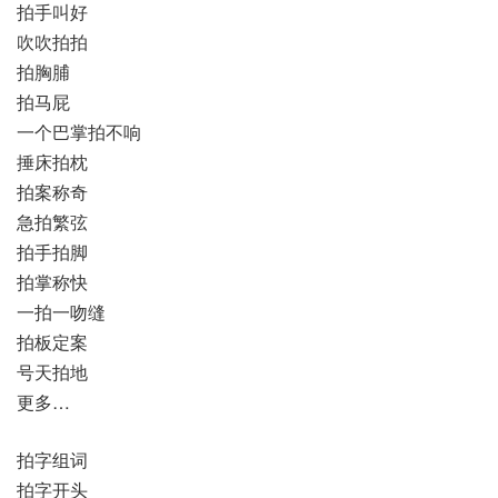
拍手叫好
吹吹拍拍
拍胸脯
拍马屁
一个巴掌拍不响
捶床拍枕
拍案称奇
急拍繁弦
拍手拍脚
拍掌称快
一拍一吻缝
拍板定案
号天拍地
更多…
拍字组词
拍字开头