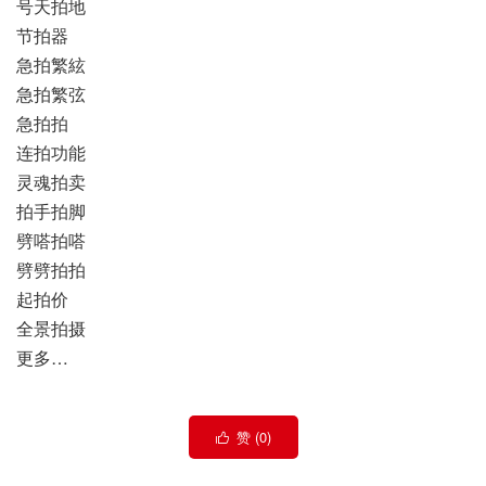
号天拍地
节拍器
急拍繁絃
急拍繁弦
急拍拍
连拍功能
灵魂拍卖
拍手拍脚
劈嗒拍嗒
劈劈拍拍
起拍价
全景拍摄
更多…
赞 (
0
)
