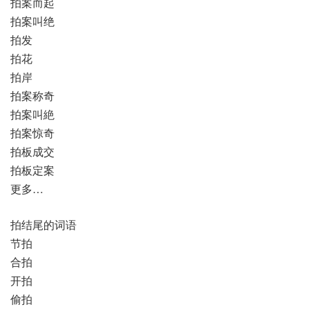
拍案而起
拍案叫绝
拍发
拍花
拍岸
拍案称奇
拍案叫絶
拍案惊奇
拍板成交
拍板定案
更多…
拍结尾的词语
节拍
合拍
开拍
偷拍