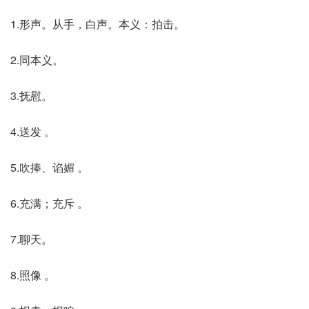
1.形声。从手，白声。本义：拍击。
2.同本义。
3.抚慰。
4.送发 。
5.吹捧、谄媚 。
6.充满；充斥 。
7.聊天。
8.照像 。