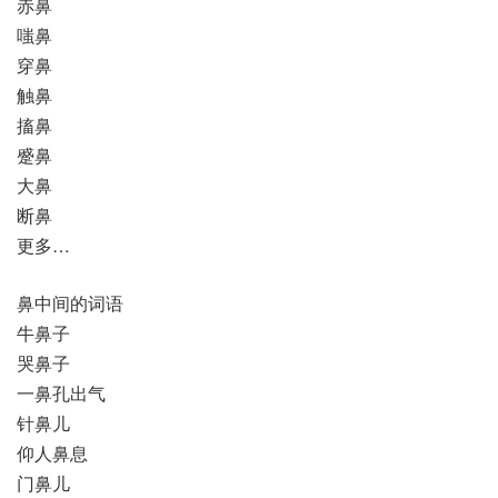
赤鼻
嗤鼻
穿鼻
触鼻
搐鼻
蹙鼻
大鼻
断鼻
更多…
鼻中间的词语
牛鼻子
哭鼻子
一鼻孔出气
针鼻儿
仰人鼻息
门鼻儿