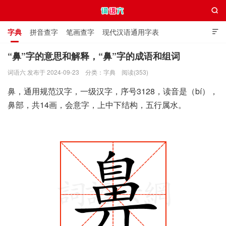

字典
拼音查字
笔画查字
现代汉语通用字表

通用规范汉字表
叠字大全
独体字大全
极简英语词典
“鼻”字的意思和解释，“鼻”字的成语和组词
词语六 发布于 2024-09-23
分类：
字典
阅读(353)
词语六
鼻，通用规范汉字，一级汉字，序号3128，读音是（bí），
鼻部，共14画，会意字，上中下结构，五行属水。