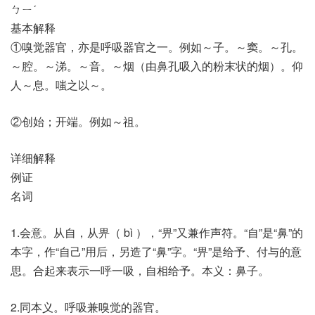
ㄅㄧˊ
基本解释
①嗅觉器官，亦是呼吸器官之一。例如～子。～窦。～孔。
～腔。～涕。～音。～烟（由鼻孔吸入的粉末状的烟）。仰
人～息。嗤之以～。
②创始；开端。例如～祖。
详细解释
例证
名词
1.会意。从自，从畀（ bì ），“畀”又兼作声符。“自”是“鼻”的
本字，作“自己”用后，另造了“鼻”字。“畀”是给予、付与的意
思。合起来表示一呼一吸，自相给予。本义：鼻子。
2.同本义。呼吸兼嗅觉的器官。