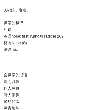
3.初始，发端。
鼻字的翻译
纠错
英语nose; first; KangXi radical 209
德语Nase (S)
法语nez
含鼻字的成语
嗤之以鼻
仰人鼻息
听人穿鼻
鼻息如雷
鼻青脸肿