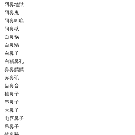
阿鼻地狱
阿鼻鬼
阿鼻叫唤
阿鼻狱
白鼻䯄
白鼻騧
白鼻子
白猪鼻孔
鼻鼻齉齉
赤鼻矶
齿鼻音
抽鼻子
串鼻子
大鼻子
电容鼻子
吊鼻子
犊鼻䯄