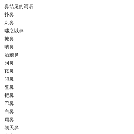
鼻结尾的词语
扑鼻
刺鼻
嗤之以鼻
掩鼻
响鼻
酒糟鼻
阿鼻
鞍鼻
卬鼻
鳌鼻
把鼻
巴鼻
白鼻
扁鼻
朝天鼻