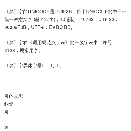
〔鼻〕字的UNICODE是U+9F3B，位于UNICODE的中日韩
统一表意文字 (基本汉字)，10进制： 40763，UTF-32：
00009F3B，UTF-8：E9 BC BB。
〔鼻〕字在《通用规范汉字表》的一级字表中，序号
3128，属常用字。
〔鼻〕字异体字是𢋛、𢍂、𦤓。
鼻的意思
纠错
鼻
bí