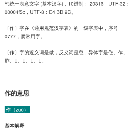
韩统一表意文字 (基本汉字)，10进制： 20316，UTF-32：
00004f5c，UTF-8：E4 BD 9C。
〔作〕字在《通用规范汉字表》的一级字表中，序号
0777，属常用字。
〔作〕字的近义词是做，反义词是息，异体字是㑅、乍、
胙、𠆯、𠈨、𢓓、𢼎。
作的意思
作（zuò）
基本解释