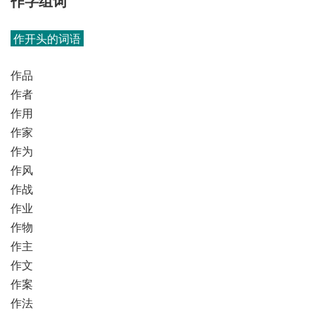
作字组词
作开头的词语
作品
作者
作用
作家
作为
作风
作战
作业
作物
作主
作文
作案
作法