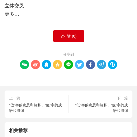
立体交叉
更多…
赞 (
0
)

分享到









上一篇
下一篇
“位”字的意思和解释，“位”字的成
“低”字的意思和解释，“低”字的成
语和组词
语和组词
相关推荐