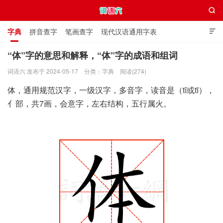

字典
拼音查字
笔画查字
现代汉语通用字表

通用规范汉字表
叠字大全
独体字大全
极简英语词典
“体”字的意思和解释，“体”字的成语和组词
词语六 发布于 2024-05-17
分类：
字典
阅读(274)
词语六
体，通用规范汉字，一级汉字，多音字，读音是（tǐ或tī），
亻部，共7画，会意字，左右结构，五行属火。