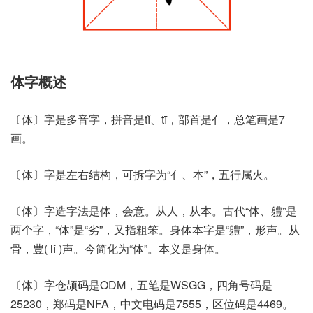
体字概述
〔体〕字是多音字，拼音是tǐ、tī，部首是亻，总笔画是7
画。
〔体〕字是左右结构，可拆字为“亻、本”，五行属火。
〔体〕字造字法是体，会意。从人，从本。古代“体、軆”是
两个字，“体”是“劣”，又指粗笨。身体本字是“軆”，形声。从
骨，豊( lǐ )声。今简化为“体”。本义是身体。
〔体〕字仓颉码是ODM，五笔是WSGG，四角号码是
25230，郑码是NFA，中文电码是7555，区位码是4469。