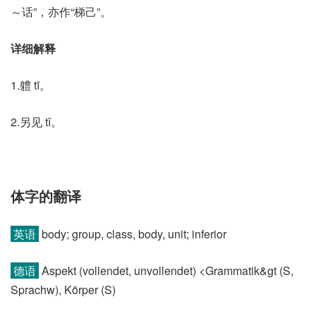
～话”，亦作“梯己”。
详细解释
1.軆 tī。
2.另见 tǐ。
体字的翻译
英语
body; group, class, body, unit; inferior
德语
Aspekt (vollendet, unvollendet)​ <Grammatik&gt (S,
Sprachw)​, Körper (S)