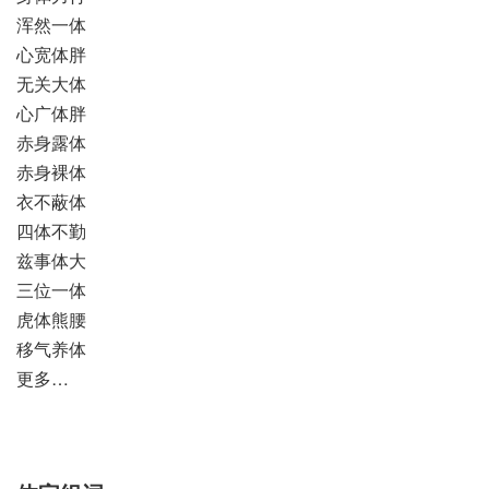
浑然一体
心宽体胖
无关大体
心广体胖
赤身露体
赤身裸体
衣不蔽体
四体不勤
兹事体大
三位一体
虎体熊腰
移气养体
更多…