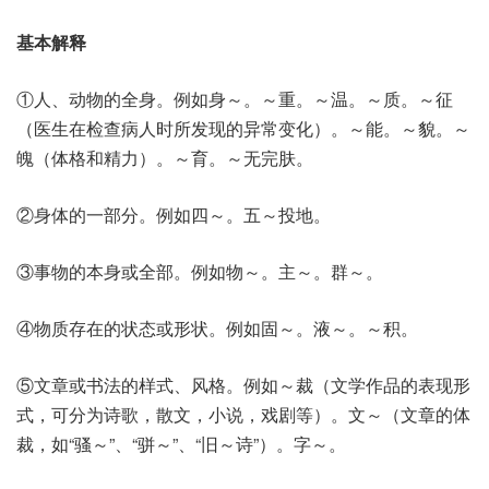
基本解释
①人、动物的全身。例如身～。～重。～温。～质。～征
（医生在检查病人时所发现的异常变化）。～能。～貌。～
魄（体格和精力）。～育。～无完肤。
②身体的一部分。例如四～。五～投地。
③事物的本身或全部。例如物～。主～。群～。
④物质存在的状态或形状。例如固～。液～。～积。
⑤文章或书法的样式、风格。例如～裁（文学作品的表现形
式，可分为诗歌，散文，小说，戏剧等）。文～（文章的体
裁，如“骚～”、“骈～”、“旧～诗”）。字～。