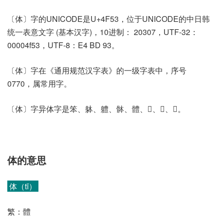
〔体〕字的UNICODE是U+4F53，位于UNICODE的中日韩
统一表意文字 (基本汉字)，10进制： 20307，UTF-32：
00004f53，UTF-8：E4 BD 93。
〔体〕字在《通用规范汉字表》的一级字表中，序号
0770，属常用字。
〔体〕字异体字是笨、躰、軆、骵、體、𨉥、𨉦、𩪆。
体的意思
体（tǐ）
繁：體