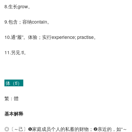
8.生长grow。
9.包含；容纳contain。
10.通“履”。体验；实行experience; practise。
11.另见 tī。
体（tī）
繁：體
基本解释
◎〔～己〕❶家庭成员个人的私蓄的财物；❷亲近的，如“～