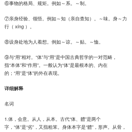
⑥事物的格局、规矩。例如～系。～制。
⑦亲身经验、领悟。例如～知（亲自查知）。～味。身～力
行（ xíng ）。
⑧设身处地为人着想。例如～谅。～贴。～恤。
⑨与“用”相对。“体”与“用”是中国古典哲学的一对范畴，
指“本体”和“作用”。一般认为“体”是最根本的、内在
的；“用”是“体”的外在表现。
详细解释
名词
1.体，会意。从人，从本。古代“体、軆”是两个
字，“体”是“劣”，又指粗笨。身体本字是“軆”，形声。从骨，