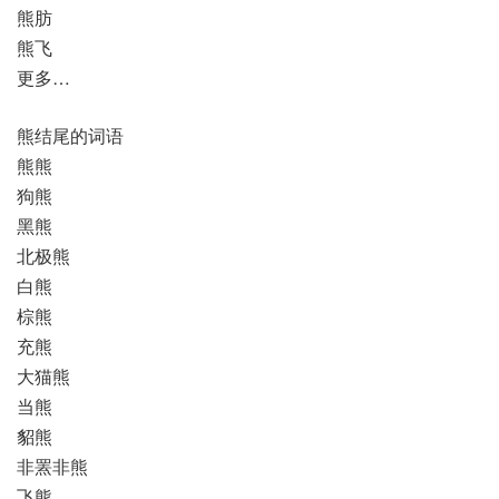
熊肪
熊飞
更多…
熊结尾的词语
熊熊
狗熊
黑熊
北极熊
白熊
棕熊
充熊
大猫熊
当熊
貂熊
非罴非熊
飞熊