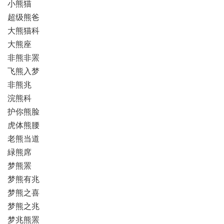
小熊猫
超级熊爸
大熊猫科
大熊座
非熊非罴
飞熊入梦
非熊兆
浣熊科
护你熊脸
虎体熊腰
老熊当道
緑熊席
梦熊罴
梦熊有兆
梦熊之喜
梦熊之兆
梦兆熊罴