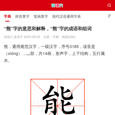

字典
拼音查字
笔画查字
现代汉语通用字表

通用规范汉字表
叠字大全
独体字大全
极简英语词典
“熊”字的意思和解释，“熊”字的成语和组词
词语六 发布于 2024-09-25
分类：
字典
阅读(330)
词语六
熊，通用规范汉字，一级汉字，序号3185，读音是
（xióng），灬部，共14画，形声字，上下结构，五行属
水。