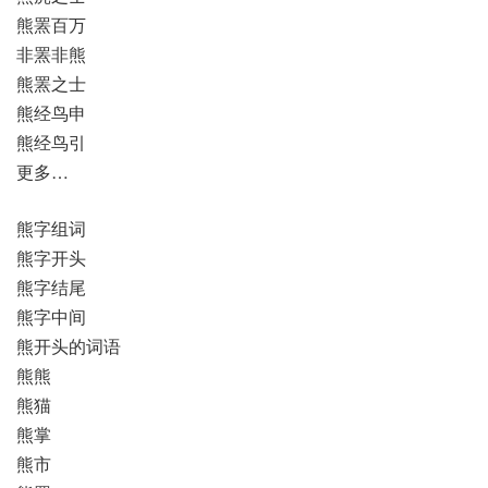
熊罴百万
非罴非熊
熊罴之士
熊经鸟申
熊经鸟引
更多…
熊字组词
熊字开头
熊字结尾
熊字中间
熊开头的词语
熊熊
熊猫
熊掌
熊市