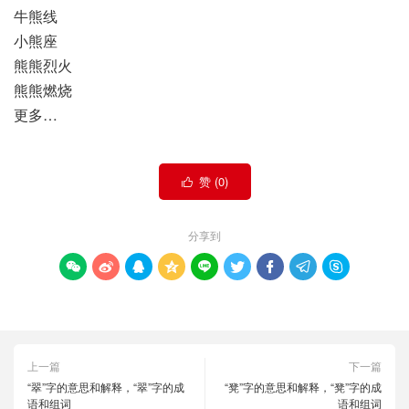
牛熊线
小熊座
熊熊烈火
熊熊燃烧
更多…
赞 (
0
)

分享到









上一篇
下一篇
“翠”字的意思和解释，“翠”字的成
“凳”字的意思和解释，“凳”字的成
语和组词
语和组词