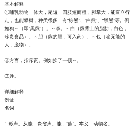
基本解释
①哺乳动物，体大，尾短，四肢短而粗，脚掌大，能直立行
走，也能攀树，种类很多，有“棕熊”、“白熊”、“黑熊”等。例
如狗～（即“黑熊”）。～掌。～白（熊背上的脂肪，白色，
珍贵食品）。～胆（熊的胆，可入药）。～包（喻无能的
人，废物）。
②方言，指斥责。例如挨了一顿～。
③姓。
详细解释
例证
名词
1.形声。从能，炎省声。能，“熊”。本义：动物名。