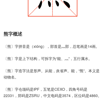
熊字概述
〔熊〕字拼音是（xióng），部首是灬部，总笔画是14画。
〔熊〕字是上下结构，可拆字为“能、灬”，五行属水。
〔熊〕字造字法是形声。从能，炎省声。能，“熊”。本义是
动物名。
〔熊〕字仓颉码是IPF，五笔是CEXO，四角号码是
22331，郑码是ZSRU，中文电码是3574，区位码是4860。