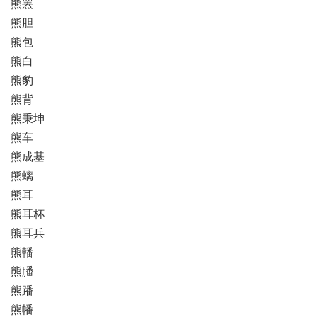
熊罴
熊胆
熊包
熊白
熊豹
熊背
熊秉坤
熊车
熊成基
熊螭
熊耳
熊耳杯
熊耳兵
熊轓
熊膰
熊蹯
熊幡