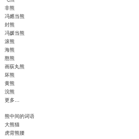
非熊
冯嬺当熊
封熊
冯媛当熊
滚熊
海熊
憨熊
画荻丸熊
坏熊
黄熊
浣熊
更多…
熊中间的词语
大熊猫
虎背熊腰