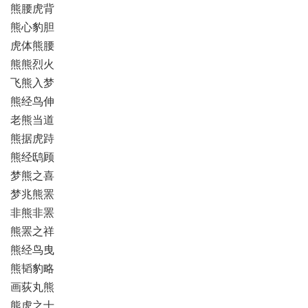
熊腰虎背
熊心豹胆
虎体熊腰
熊熊烈火
飞熊入梦
熊经鸟伸
老熊当道
熊据虎跱
熊经鸱顾
梦熊之喜
梦兆熊罴
非熊非罴
熊罴之祥
熊经鸟曳
熊韬豹略
画荻丸熊
熊虎之士