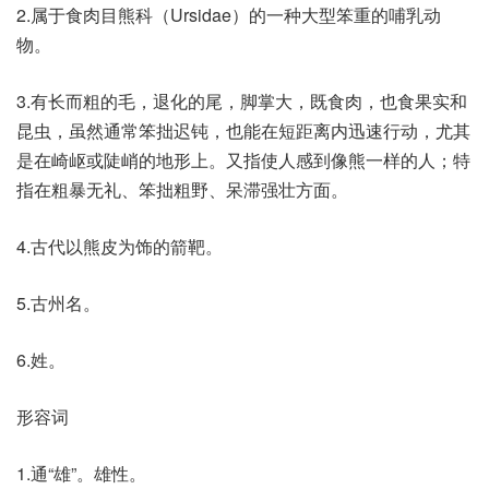
2.属于食肉目熊科（Ursidae）的一种大型笨重的哺乳动
物。
3.有长而粗的毛，退化的尾，脚掌大，既食肉，也食果实和
昆虫，虽然通常笨拙迟钝，也能在短距离内迅速行动，尤其
是在崎岖或陡峭的地形上。又指使人感到像熊一样的人；特
指在粗暴无礼、笨拙粗野、呆滞强壮方面。
4.古代以熊皮为饰的箭靶。
5.古州名。
6.姓。
形容词
1.通“雄”。雄性。