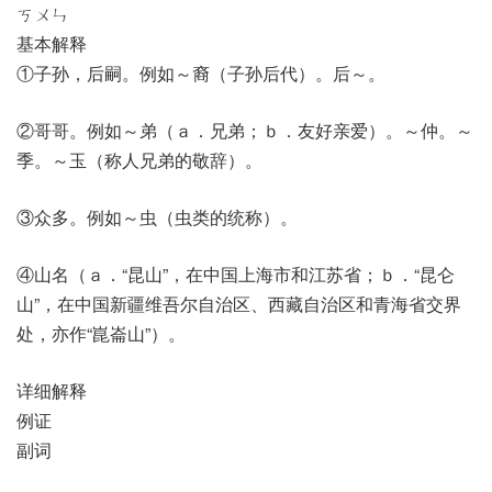
ㄎㄨㄣ
基本解释
①子孙，后嗣。例如～裔（子孙后代）。后～。
②哥哥。例如～弟（ａ．兄弟；ｂ．友好亲爱）。～仲。～
季。～玉（称人兄弟的敬辞）。
③众多。例如～虫（虫类的统称）。
④山名（ａ．“昆山”，在中国上海市和江苏省；ｂ．“昆仑
山”，在中国新疆维吾尔自治区、西藏自治区和青海省交界
处，亦作“崑崙山”）。
详细解释
例证
副词