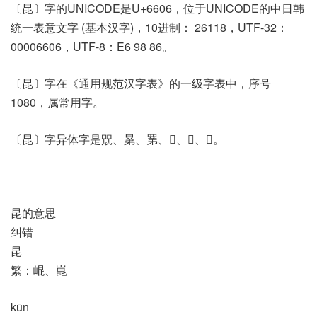
〔昆〕字的UNICODE是U+6606，位于UNICODE的中日韩
统一表意文字 (基本汉字)，10进制： 26118，UTF-32：
00006606，UTF-8：E6 98 86。
〔昆〕字在《通用规范汉字表》的一级字表中，序号
1080，属常用字。
〔昆〕字异体字是㒭、晜、罤、𣋥、𥊽、𧲟。
昆的意思
纠错
昆
繁：崐、崑
kūn