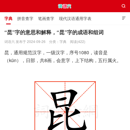

字典
拼音查字
笔画查字
现代汉语通用字表

通用规范汉字表
叠字大全
独体字大全
极简英语词典
“昆”字的意思和解释，“昆”字的成语和组词
词语六 发布于 2024-09-26
分类：
字典
阅读(422)
词语六
昆，通用规范汉字，一级汉字，序号1080，读音是
（kūn），日部，共8画，会意字，上下结构，五行属火。