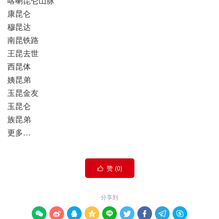
喀喇昆仑山脉
康昆仑
穆昆达
南昆铁路
王昆去世
西昆体
姨昆弟
玉昆金友
玉昆仑
族昆弟
更多…
赞 (
0
)

分享到








