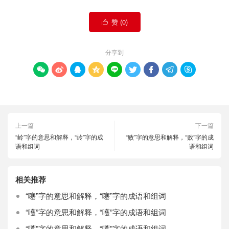
赞 (
0
)

分享到









上一篇
下一篇
“岭”字的意思和解释，“岭”字的成
“败”字的意思和解释，“败”字的成
语和组词
语和组词
相关推荐
“噻”字的意思和解释，“噻”字的成语和组词
“嚄”字的意思和解释，“嚄”字的成语和组词
“嚆”字的意思和解释，“嚆”字的成语和组词