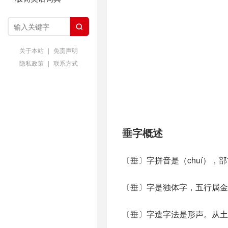

关于本站
|
免责声明
隐私政策
|
联系方式
垂字概述
〔垂〕字拼音是（chuí），
〔垂〕字是独体字，五行属金
〔垂〕字造字法是形声。从土，(