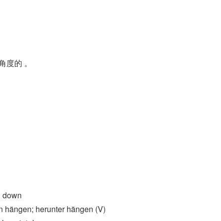
角度的 。
。
; down
hängen; herunter hängen (V)