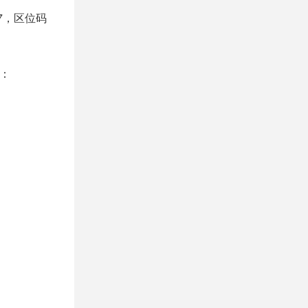
7，区位码
制：