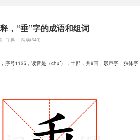
解释，“垂”字的成语和组词
类：
字典
阅读(340)
序号1125，读音是（chuí），土部，共8画，形声字，独体