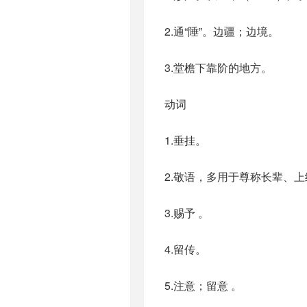
2.通“陲”。边疆；边境。
3.堂檐下靠阶的地方。
动词
1.垂挂。
2.敬语，多用于尊称长辈、上
3.赐予 。
4.留传。
5.注意；留意 。