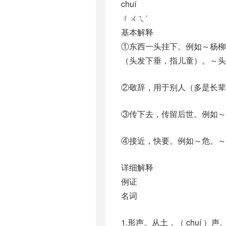
chuí
ㄔㄨㄟˊ
基本解释
①东西一头挂下。例如～杨柳
（头发下垂，指儿童）。～头
②敬辞，用于别人（多是长辈
③传下去，传留后世。例如～
④接近，快要。例如～危。
详细解释
例证
名词
1.形声。从土，（ chuí ）