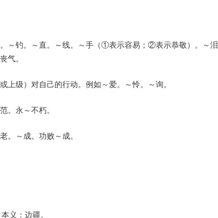
。～钓。～直。～线。～手（①表示容易；②表示恭敬）。～泪
丧气。
或上级）对自己的行动。例如～爱。～怜。～询。
范。永～不朽。
～老。～成。功败～成。
声。本义：边疆。