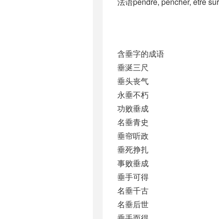
法语pendre, pencher, être sur 
含垂字的成语
垂涎三尺
垂头丧气
永垂不朽
功败垂成
名垂青史
垂帘听政
垂死挣扎
事败垂成
垂手可得
名垂千古
名垂后世
垂手而得