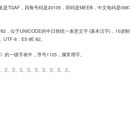
是TGAF，四角号码是20105，郑码是MEEB，中文电码是098
782，位于UNICODE的中日韩统一表意文字 (基本汉字)，10进
，UTF-8：E5 9E 82。
》的一级字表中，序号1125，属常用字。
、𠄒、𠣔、𡍮、𡷩、𡸁、𢛲、𦉈。