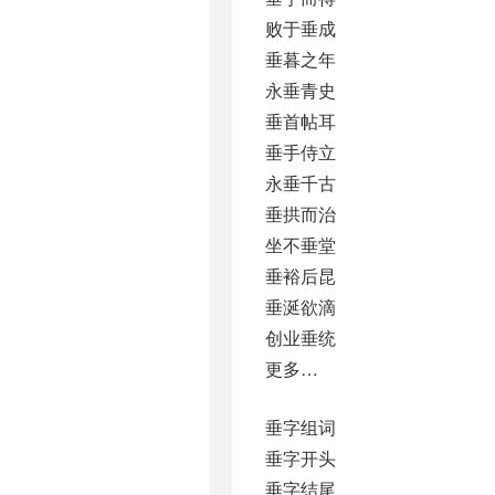
败于垂成
垂暮之年
永垂青史
垂首帖耳
垂手侍立
永垂千古
垂拱而治
坐不垂堂
垂裕后昆
垂涎欲滴
创业垂统
更多…
垂字组词
垂字开头
垂字结尾