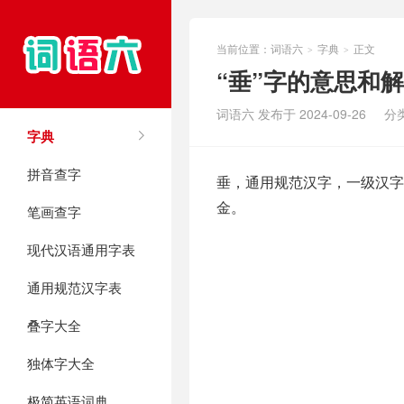
当前位置：
词语六
字典
正文
>
>
“垂”字的意思和
词语六 发布于 2024-09-26
分
字典
拼音查字
垂，通用规范汉字，一级汉字，
金。
笔画查字
现代汉语通用字表
通用规范汉字表
叠字大全
独体字大全
极简英语词典