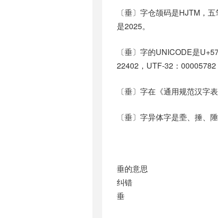
〔垂〕字仓颉码是HJTM，五笔
是2025。
〔垂〕字的UNICODE是U+5
22402，UTF-32：00005782
〔垂〕字在《通用规范汉字表
〔垂〕字异体字是埀、捶、陲、𠂹、
垂的意思
纠错
垂