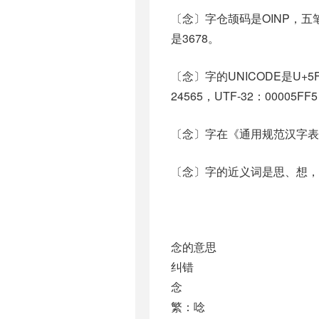
〔念〕字仓颉码是OINP，五笔
是3678。
〔念〕字的UNICODE是U+5
24565，UTF-32：00005FF
〔念〕字在《通用规范汉字表
〔念〕字的近义词是思、想，
念的意思
纠错
念
繁：唸