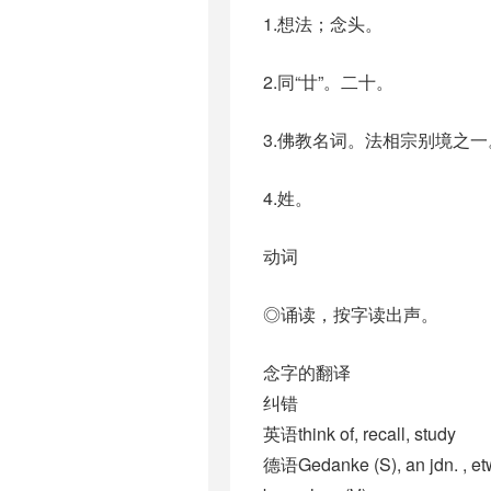
1.想法；念头。
2.同“廿”。二十。
3.佛教名词。法相宗别境之
4.姓。
动词
◎诵读，按字读出声。
念字的翻译
纠错
英语think of, recall, study
德语Gedanke (S)​, an jdn. , etw.