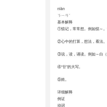
niàn
ㄋㄧㄢˋ
基本解释
①惦记，常常想。例如惦～。
②心中的打算，想法，看法。
③说，读，诵读。例如～白（
④“廿”的大写。
⑤姓。
详细解释
例证
动词