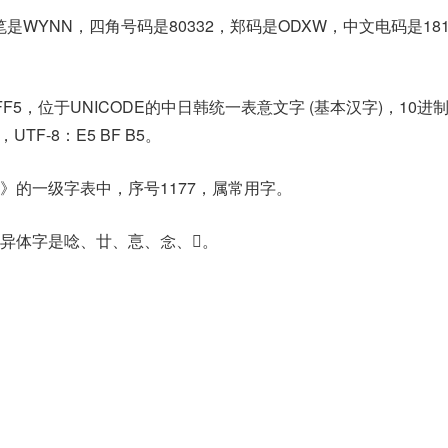
是WYNN，四角号码是80332，郑码是ODXW，中文电码是18
FF5，位于UNICODE的中日韩统一表意文字 (基本汉字)，10进
5，UTF-8：E5 BF B5。
》的一级字表中，序号1177，属常用字。
异体字是唸、廿、悥、念、𢗁。