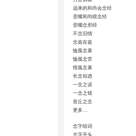
远来的和尚会念经
歪嘴和尚瞎念经
歪嘴念邪经
不念旧情
念兹在兹
恤孤念寡
恤孤念苦
惜孤念寡
长念却虑
一念之误
一念之错
首丘之念
更多…
念字组词
念字开头