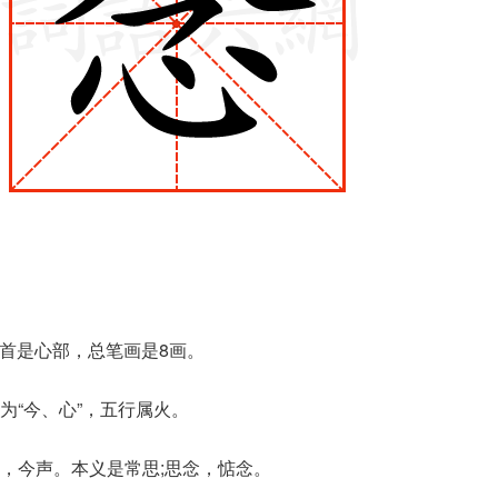
部首是心部，总笔画是8画。
为“今、心”，五行属火。
，今声。本义是常思;思念，惦念。