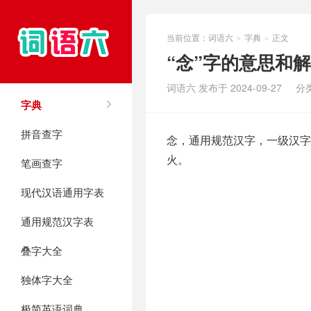
当前位置：
词语六
字典
正文
>
>
“念”字的意思和
词语六 发布于 2024-09-27
分
字典
拼音查字
念，通用规范汉字，一级汉字，
火。
笔画查字
现代汉语通用字表
通用规范汉字表
叠字大全
独体字大全
极简英语词典