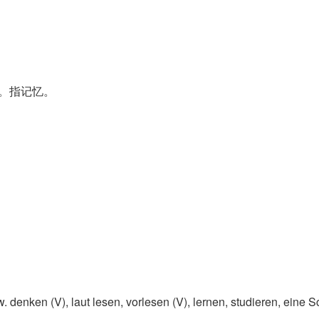
一。指记忆。
 denken (V)​, laut lesen, vorlesen (V)​, lernen, studieren, eine 