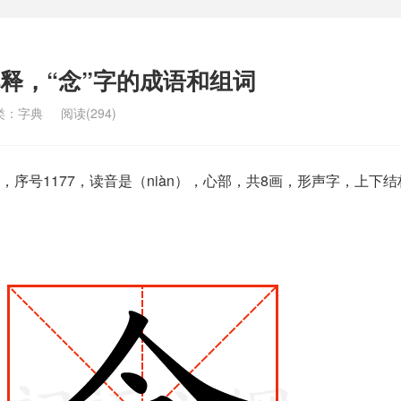
解释，“念”字的成语和组词
类：
字典
阅读(294)
序号1177，读音是（niàn），心部，共8画，形声字，上下