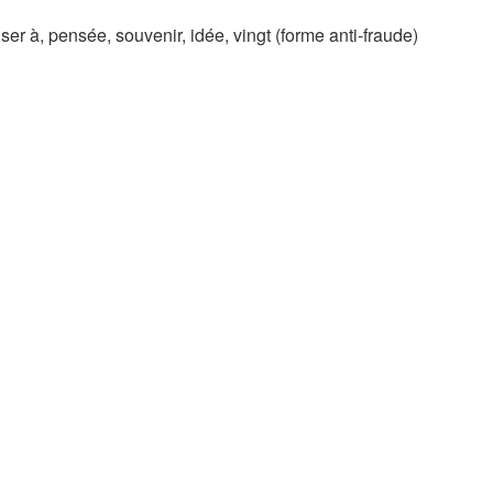
er à, pensée, souvenir, idée, vingt (forme anti-fraude)​