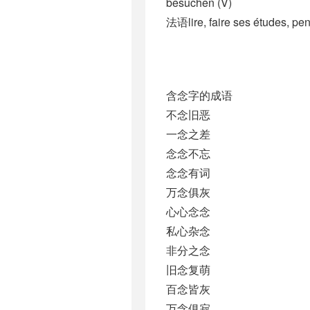
besuchen (V)
法语lire, faire ses études, pens
含念字的成语
不念旧恶
一念之差
念念不忘
念念有词
万念俱灰
心心念念
私心杂念
非分之念
旧念复萌
百念皆灰
万念俱寂