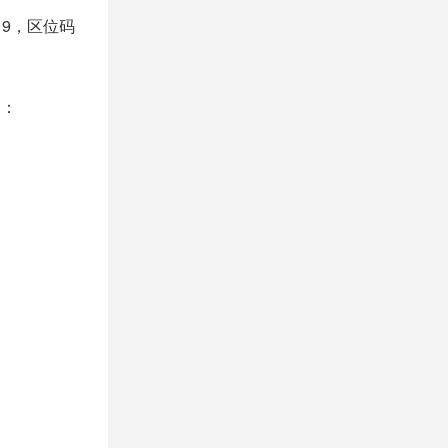
19，区位码
制：