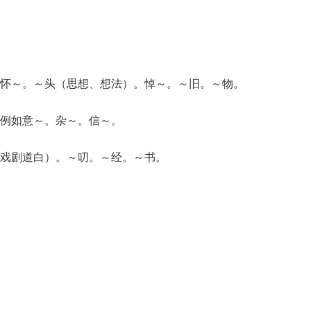
怀～。～头（思想、想法）。悼～。～旧。～物。
例如意～。杂～。信～。
戏剧道白）。～叨。～经。～书。