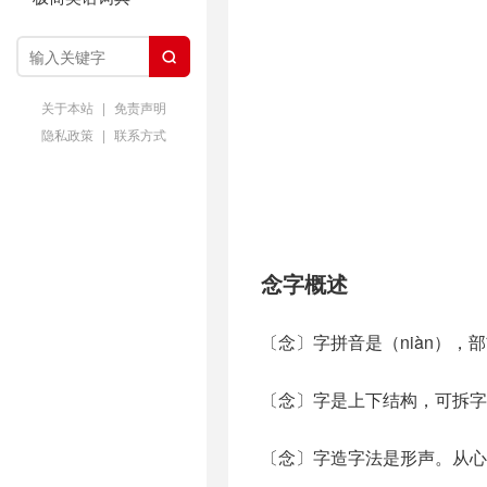

关于本站
|
免责声明
隐私政策
|
联系方式
念字概述
〔念〕字拼音是（niàn），
〔念〕字是上下结构，可拆字
〔念〕字造字法是形声。从心