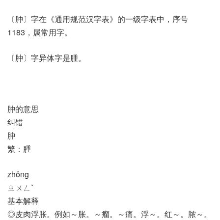
〔肿〕字在《通用规范汉字表》的一级字表中，序号
1183，属常用字。
〔肿〕字异体字是腫。
肿的意思
纠错
肿
繁：腫
zhǒng
ㄓㄨㄥˇ
基本解释
◎皮肉浮胀。例如～胀。～瘤。～痛。浮～。红～。脓～。