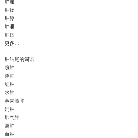
肿痛
肿物
肿膝
肿泄
肿疡
更多…
肿结尾的词语
臃肿
浮肿
红肿
水肿
鼻青脸肿
消肿
肺气肿
囊肿
血肿