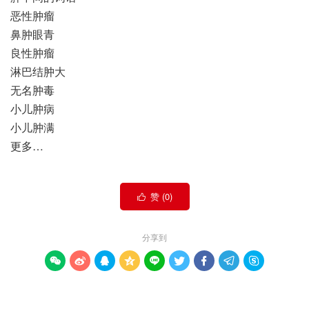
恶性肿瘤
鼻肿眼青
良性肿瘤
淋巴结肿大
无名肿毒
小儿肿病
小儿肿满
更多…
赞 (
0
)

分享到








