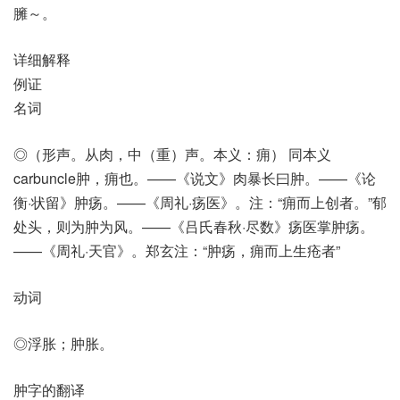
臃～。
详细解释
例证
名词
◎（形声。从肉，中（重）声。本义：痈） 同本义
carbuncle肿，痈也。——《说文》肉暴长曰肿。——《论
衡·状留》肿疡。——《周礼·疡医》。注：“痈而上创者。”郁
处头，则为肿为风。——《吕氏春秋·尽数》疡医掌肿疡。
——《周礼·天官》。郑玄注：“肿疡，痈而上生疮者”
动词
◎浮胀；肿胀。
肿字的翻译