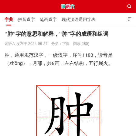

字典
拼音查字
笔画查字
现代汉语通用字表

通用规范汉字表
叠字大全
独体字大全
极简英语词典
“肿”字的意思和解释，“肿”字的成语和组词
词语六 发布于 2024-09-27
分类：
字典
阅读(280)
词语六
肿，通用规范汉字，一级汉字，序号1183，读音是
（zhǒng），月部，共8画，左右结构，五行属火。