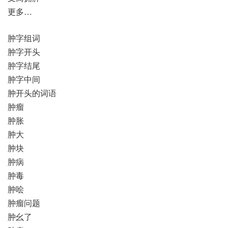
更多…
肿字组词
肿字开头
肿字结尾
肿字中间
肿开头的词语
肿瘤
肿胀
肿大
肿块
肿病
肿毒
肿哙
肿瘤问题
肿幺了