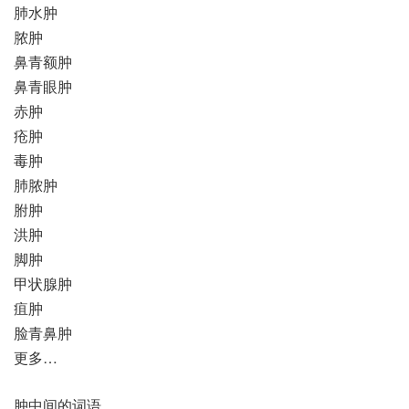
肺水肿
脓肿
鼻青额肿
鼻青眼肿
赤肿
疮肿
毒肿
肺脓肿
胕肿
洪肿
脚肿
甲状腺肿
疽肿
脸青鼻肿
更多…
肿中间的词语