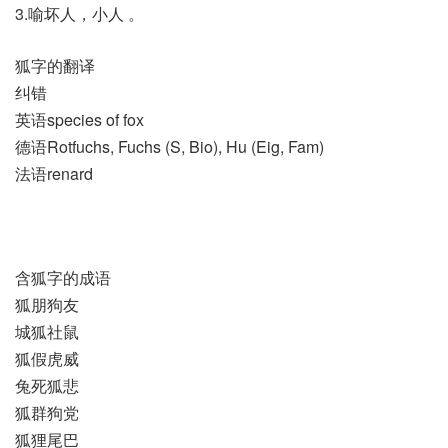
3.喻坏人，小人 。
狐字的翻译
纠错
英语species of fox
德语Rotfuchs, Fuchs (S, Bio)​, Hu (Eig, Fam)
法语renard
含狐字的成语
狐朋狗友
城狐社鼠
狐假虎威
兔死狐悲
狐群狗党
狐狸尾巴