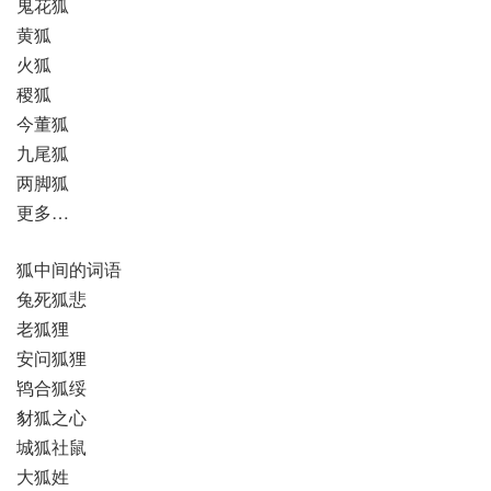
鬼花狐
黄狐
火狐
稷狐
今董狐
九尾狐
两脚狐
更多…
狐中间的词语
兔死狐悲
老狐狸
安问狐狸
鸨合狐绥
豺狐之心
城狐社鼠
大狐姓