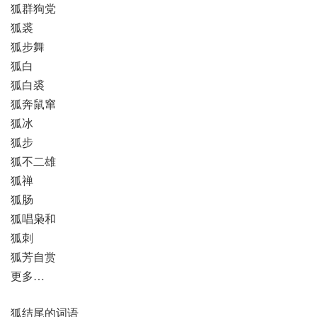
狐群狗党
狐裘
狐步舞
狐白
狐白裘
狐奔鼠窜
狐冰
狐步
狐不二雄
狐禅
狐肠
狐唱枭和
狐刺
狐芳自赏
更多…
狐结尾的词语