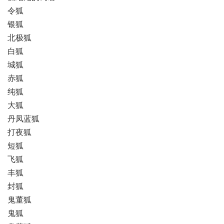
令狐
银狐
北极狐
白狐
城狐
赤狐
纯狐
大狐
丹凤蓝狐
打夜狐
短狐
飞狐
丰狐
封狐
鬼董狐
鬼狐