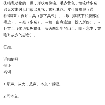
①哺乳动物的一属，形状略像狼。毛赤黄色，性狡猾多疑，
遇见攻击时肛门放出臭气，乘机逃跑。皮可做衣服（通
称“狐狸”）例如～臭（腋下臭气）。～肷（狐腋下和腹部的
毛皮）。～疑（多疑）。～媚（曲意逢迎，投入所好）。～
死首丘（传说狐狸将死，头必向出生的山丘。喻不忘本，亦
喻对故乡的思念）。
②姓。
详细解释
例证
名词
1.形声。从犬，瓜声。本义：狐狸。
2.同本义。