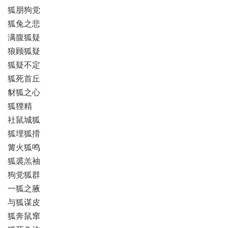
狐朋狗党
狐兔之悲
满腹狐疑
狼顾狐疑
狐疑不定
狐死首丘
豺狐之心
狐狸精
社鼠城狐
狐埋狐搰
篝火狐鸣
狐裘羔袖
狗党狐群
一狐之腋
与狐谋皮
狐奔鼠窜