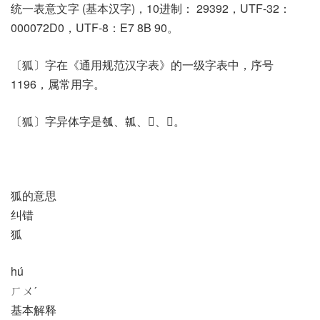
统一表意文字 (基本汉字)，10进制： 29392，UTF-32：
000072D0，UTF-8：E7 8B 90。
〔狐〕字在《通用规范汉字表》的一级字表中，序号
1196，属常用字。
〔狐〕字异体字是瓠、瓡、𦍳、𧲲。
狐的意思
纠错
狐
hú
ㄏㄨˊ
基本解释