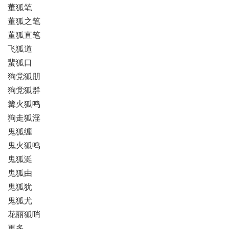
董狐笔
董狐之笔
董狐直笔
飞狐道
蜚狐口
狗党狐朋
狗党狐群
篝火狐鸣
狗走狐淫
鬼狐缠
鬼火狐鸣
鬼狐涎
鬼狐由
鬼狐犹
鬼狐尤
花丽狐哨
更多…