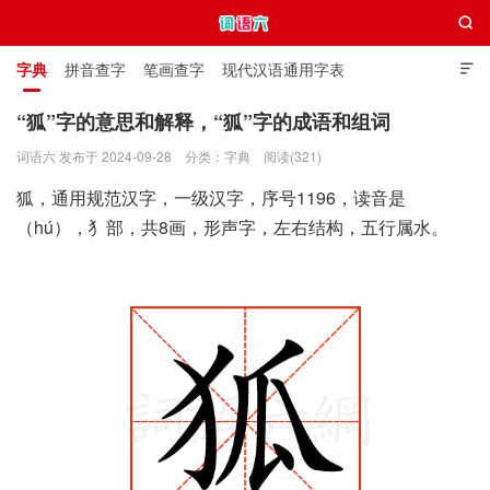

字典
拼音查字
笔画查字
现代汉语通用字表

通用规范汉字表
叠字大全
独体字大全
极简英语词典
“狐”字的意思和解释，“狐”字的成语和组词
词语六 发布于 2024-09-28
分类：
字典
阅读(321)
词语六
狐，通用规范汉字，一级汉字，序号1196，读音是
（hú），犭部，共8画，形声字，左右结构，五行属水。