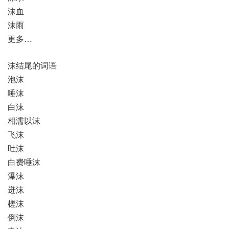
沫血
沫雨
更多…
沫结尾的词语
泡沫
唾沫
白沫
相濡以沫
飞沫
吐沫
白费唾沫
瀑沫
迸沫
槎沫
倒沫