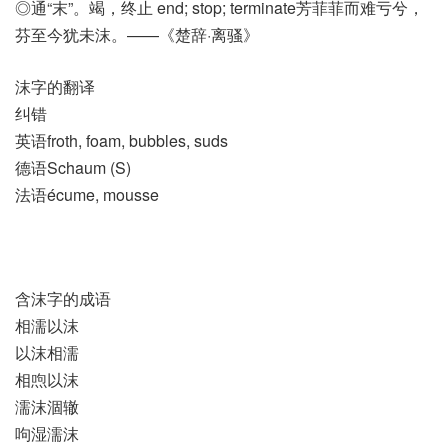
◎通“末”。竭，终止 end; stop; terminate芳菲菲而难亏兮，
芬至今犹未沫。——《楚辞·离骚》
沫字的翻译
纠错
英语froth, foam, bubbles, suds
德语Schaum (S)
法语écume, mousse
含沫字的成语
相濡以沫
以沫相濡
相喣以沫
濡沫涸辙
呴湿濡沫