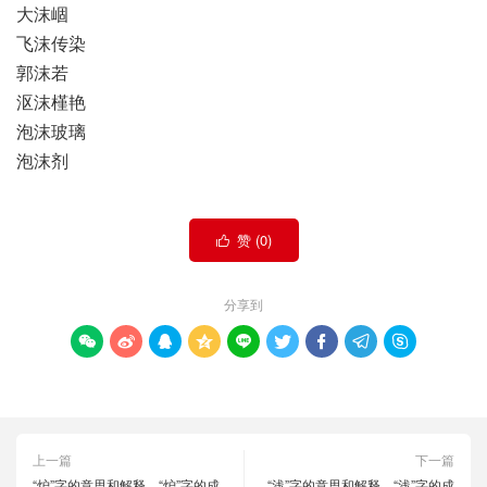
大沫崓
飞沫传染
郭沫若
沤沫槿艳
泡沫玻璃
泡沫剂
赞 (
0
)

分享到









上一篇
下一篇
“炉”字的意思和解释，“炉”字的成
“浅”字的意思和解释，“浅”字的成