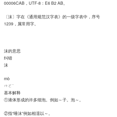
00006CAB，UTF-8：E6 B2 AB。
〔沫〕字在《通用规范汉字表》的一级字表中，序号
1239，属常用字。
沫的意思
纠错
沫
mò
ㄇㄛˋ
基本解释
①液体形成的许多细泡。例如～子。泡～。
②指“唾沫”例如相濡以～。