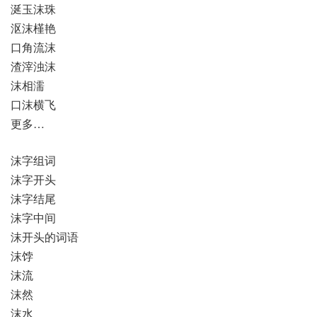
涎玉沫珠
沤沫槿艳
口角流沫
渣滓浊沫
沫相濡
口沫横飞
更多…
沫字组词
沫字开头
沫字结尾
沫字中间
沫开头的词语
沫饽
沫流
沫然
沫水