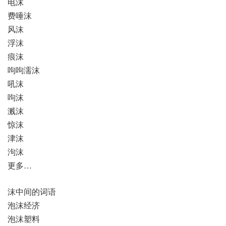
电沫
费唾沫
风沫
浮沫
痕沫
呴呴濡沫
吼沫
呴沫
溅沫
惊沫
津沫
泃沫
更多…
沫中间的词语
泡沫经济
泡沫塑料