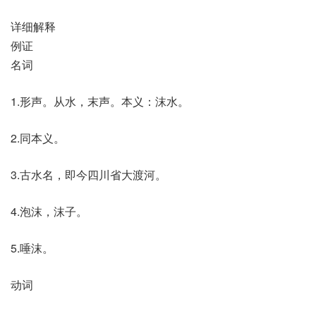
详细解释
例证
名词
1.形声。从水，末声。本义：沫水。
2.同本义。
3.古水名，即今四川省大渡河。
4.泡沫，沫子。
5.唾沫。
动词