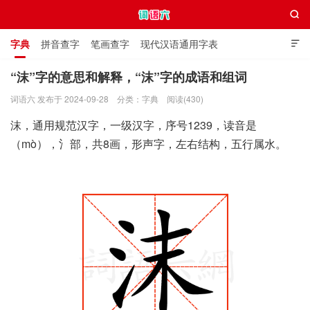

字典
拼音查字
笔画查字
现代汉语通用字表

通用规范汉字表
叠字大全
独体字大全
极简英语词典
“沫”字的意思和解释，“沫”字的成语和组词
词语六 发布于 2024-09-28
分类：
字典
阅读(430)
词语六
沫，通用规范汉字，一级汉字，序号1239，读音是
（mò），氵部，共8画，形声字，左右结构，五行属水。