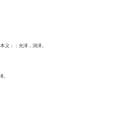
声。本义：：光泽，润泽。
泽。