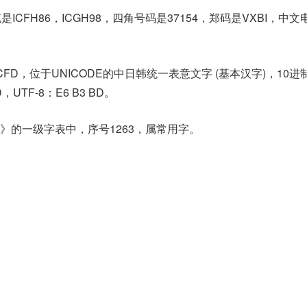
ICFH86，ICGH98，四角号码是37154，郑码是VXBI，中文
6CFD，位于UNICODE的中日韩统一表意文字 (基本汉字)，10进
D，UTF-8：E6 B3 BD。
》的一级字表中，序号1263，属常用字。
。