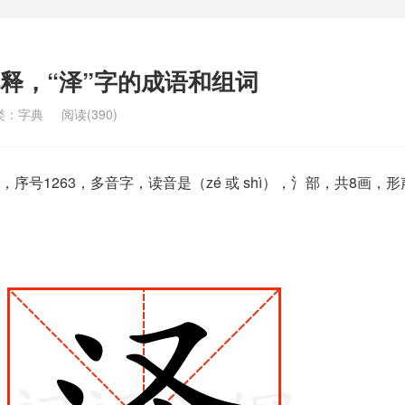
解释，“泽”字的成语和组词
类：
字典
阅读(390)
序号1263，多音字，读音是（zé 或 shì），氵部，共8画，