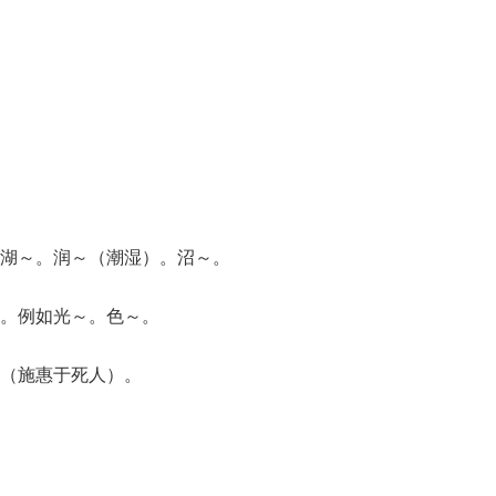
湖～。润～（潮湿）。沼～。
。例如光～。色～。
（施惠于死人）。