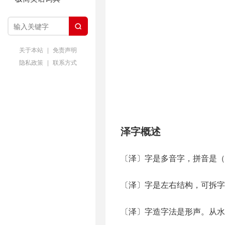

关于本站
|
免责声明
隐私政策
|
联系方式
泽字概述
〔泽〕字是多音字，拼音是（z
〔泽〕字是左右结构，可拆字为
〔泽〕字造字法是形声。从水。睪