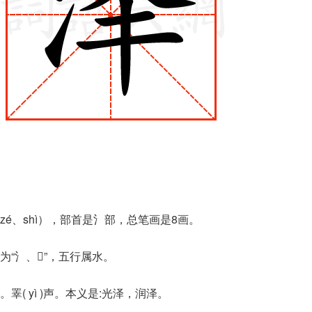
é、shì），部首是氵部，总笔画是8画。
“氵、𠬤”，五行属水。
( yì )声。本义是:光泽，润泽。