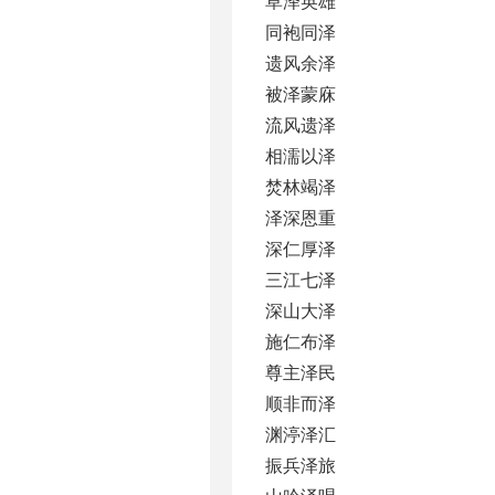
草泽英雄
同袍同泽
遗风余泽
被泽蒙庥
流风遗泽
相濡以泽
焚林竭泽
泽深恩重
深仁厚泽
三江七泽
深山大泽
施仁布泽
尊主泽民
顺非而泽
渊渟泽汇
振兵泽旅