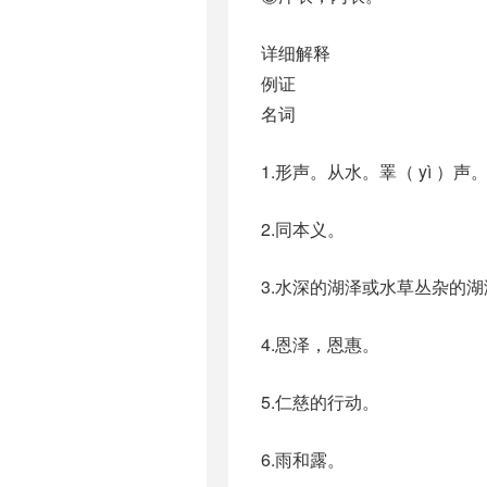
详细解释
例证
名词
1.形声。从水。睪（ yì ）
2.同本义。
3.水深的湖泽或水草丛杂的湖
4.恩泽，恩惠。
5.仁慈的行动。
6.雨和露。