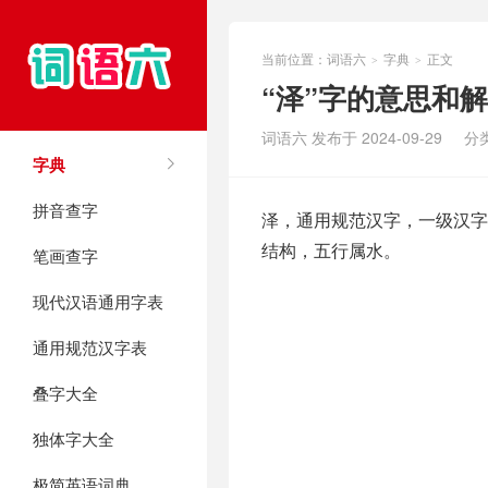
当前位置：
词语六
字典
正文
>
>
“泽”字的意思和
词语六 发布于 2024-09-29
分
字典
拼音查字
泽，通用规范汉字，一级汉字，
结构，五行属水。
笔画查字
现代汉语通用字表
通用规范汉字表
叠字大全
独体字大全
极简英语词典