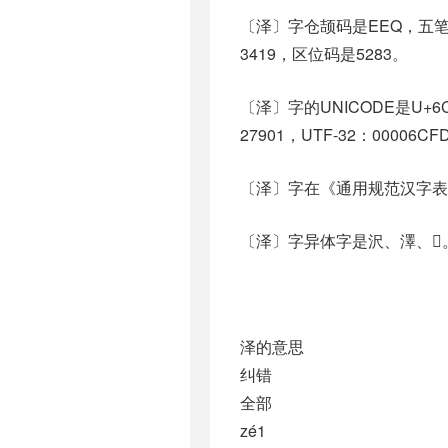
〔泽〕字仓颉码是EEQ，五笔是
3419，区位码是5283。
〔泽〕字的UNICODE是U+
27901，UTF-32：00006CF
〔泽〕字在《通用规范汉字表
〔泽〕字异体字是沢、澤、𣼦
泽的意思
纠错
全部
zé1