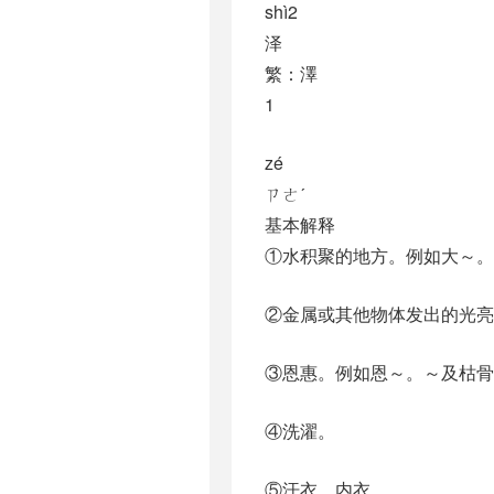
shì2
泽
繁：澤
1
zé
ㄗㄜˊ
基本解释
①水积聚的地方。例如大～。
②金属或其他物体发出的光亮
③恩惠。例如恩～。～及枯骨
④洗濯。
⑤汗衣，内衣。