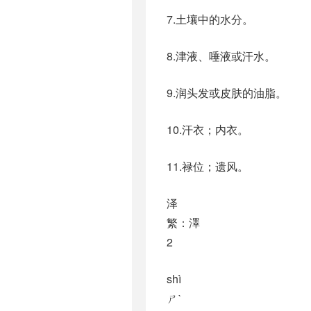
7.土壤中的水分。
8.津液、唾液或汗水。
9.润头发或皮肤的油脂。
10.汗衣；内衣。
11.禄位；遗风。
泽
繁：澤
2
shì
ㄕˋ