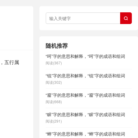

随机推荐
“呵”字的意思和解释，“呵”字的成语和组词
构，五行属
阅读(367)
“锐”字的意思和解释，“锐”字的成语和组词
阅读(302)
“靥”字的意思和解释，“靥”字的成语和组词
阅读(668)
“睬”字的意思和解释，“睬”字的成语和组词
阅读(291)
“蝉”字的意思和解释，“蝉”字的成语和组词