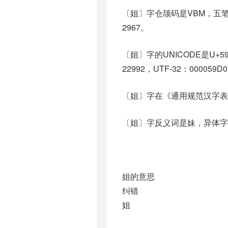
〔姐〕字仓颉码是VBM，五笔是
2967。
〔姐〕字的UNICODE是U+5
22992，UTF-32：000059D
〔姐〕字在《通用规范汉字表
〔姐〕字反义词是妹，异体字
姐的意思
纠错
姐