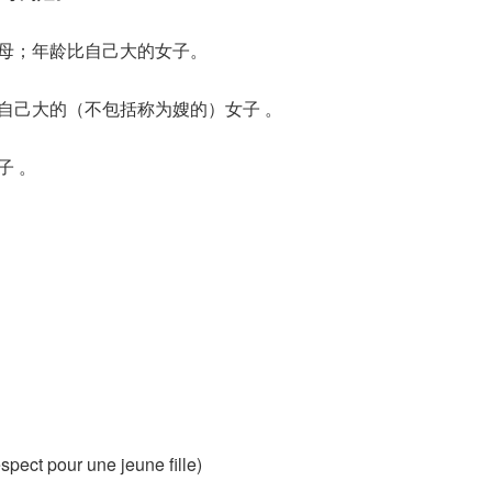
同母；年龄比自己大的女子。
比自己大的（不包括称为嫂的）女子 。
子 。
ect pour une jeune fille)​