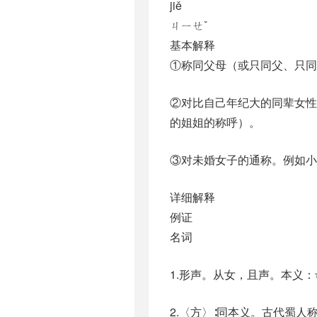
jiě
ㄐㄧㄝˇ
基本解释
①称同父母（或只同父、只同
②对比自己年纪大的同辈女性
的姐姐的称呼）。
③对未婚女子的通称。例如小
详细解释
例证
名词
1.形声。从女，且声。本义
2.〈方〉∶同本义。古代蜀人