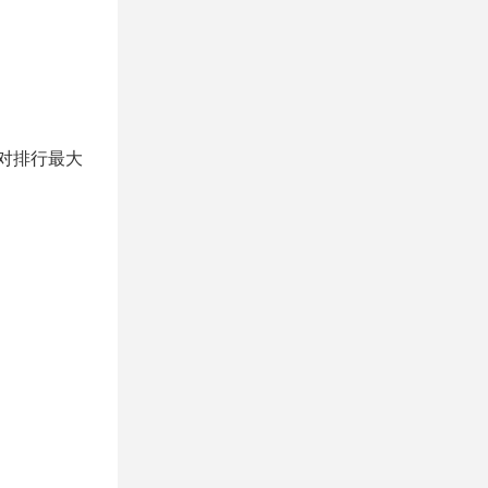
对排行最大