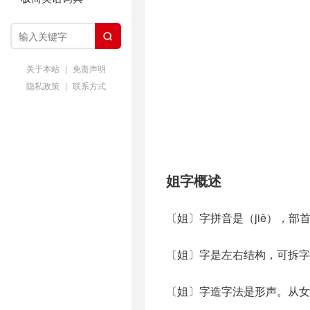

关于本站
|
免责声明
隐私政策
|
联系方式
姐字概述
〔姐〕字拼音是（jiě），部
〔姐〕字是左右结构，可拆字
〔姐〕字造字法是形声。从女