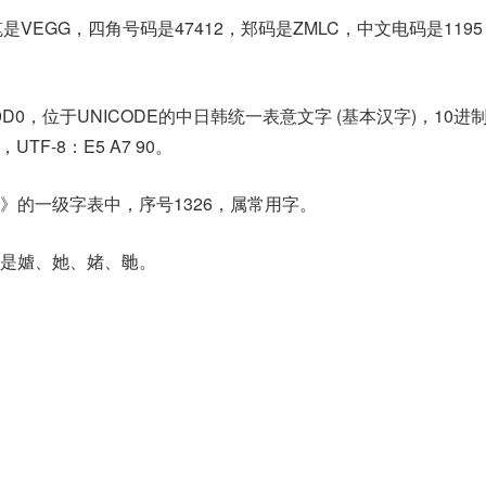
VEGG，四角号码是47412，郑码是ZMLC，中文电码是119
9D0，位于UNICODE的中日韩统一表意文字 (基本汉字)，10进
0，UTF-8：E5 A7 90。
》的一级字表中，序号1326，属常用字。
是㜘、她、媎、毑。