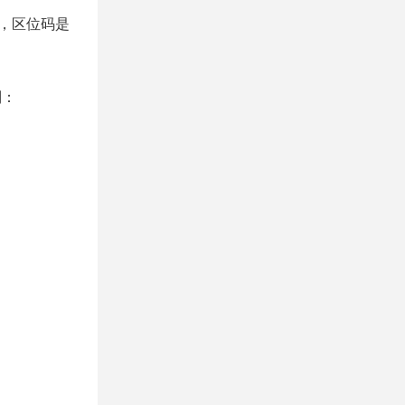
5，区位码是
制：