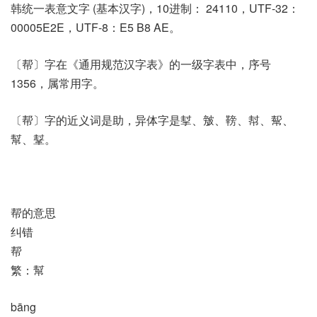
韩统一表意文字 (基本汉字)，10进制： 24110，UTF-32：
00005E2E，UTF-8：E5 B8 AE。
〔帮〕字在《通用规范汉字表》的一级字表中，序号
1356，属常用字。
〔帮〕字的近义词是助，异体字是㨍、㿶、䩷、幇、幚、
幫、鞤。
帮的意思
纠错
帮
繁：幫
bāng