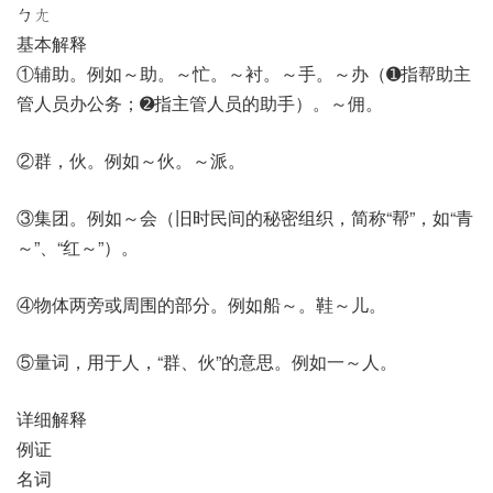
ㄅㄤ
基本解释
①辅助。例如～助。～忙。～衬。～手。～办（➊指帮助主
管人员办公务；➋指主管人员的助手）。～佣。
②群，伙。例如～伙。～派。
③集团。例如～会（旧时民间的秘密组织，简称“帮”，如“青
～”、“红～”）。
④物体两旁或周围的部分。例如船～。鞋～儿。
⑤量词，用于人，“群、伙”的意思。例如一～人。
详细解释
例证
名词