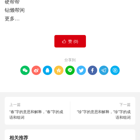
硬帮帮
钻懒帮闲
更多…
赞 (
0
)

分享到









上一篇
下一篇
“春”字的意思和解释，“春”字的成
“珍”字的意思和解释，“珍”字的成
语和组词
语和组词
相关推荐