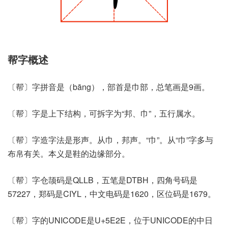
帮字概述
〔帮〕字拼音是（bāng），部首是巾部，总笔画是9画。
〔帮〕字是上下结构，可拆字为“邦、巾”，五行属水。
〔帮〕字造字法是形声。从巾，邦声。“巾”。从“巾”字多与
布帛有关。本义是鞋的边缘部分。
〔帮〕字仓颉码是QLLB，五笔是DTBH，四角号码是
57227，郑码是CIYL，中文电码是1620，区位码是1679。
〔帮〕字的UNICODE是U+5E2E，位于UNICODE的中日