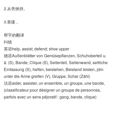
2.从旁挟持。
3.靠拢 。
帮字的翻译
纠错
英语help, assist; defend; shoe upper
德语Außenblätter von Gemüsepflanzen, Schuhoberteil u.
ä. (S)​, Bande, Clique (S)​, Seitenteil, Seitenwand, seitliche
Einfassung (S)​, helfen, beistehen, Beistand leisten, jdm
unter die Arme greifen (V)​, Gruppe, Schar (Zähl)
法语aider, assister, un ensemble, un groupe, une bande,
(classificateur pour désigner un groupe de personnes,
parfois avec un sens péjoratif : gang, bande, clique)​