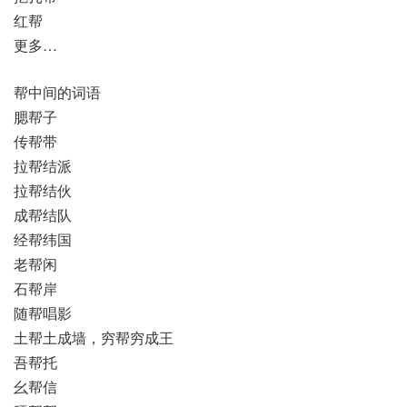
红帮
更多…
帮中间的词语
腮帮子
传帮带
拉帮结派
拉帮结伙
成帮结队
经帮纬国
老帮闲
石帮岸
随帮唱影
土帮土成墙，穷帮穷成王
吾帮托
幺帮信