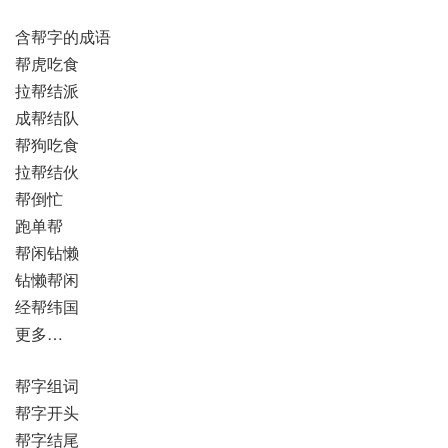
含帮字的成语
帮虎吃食
拉帮结派
成帮结队
帮狗吃食
拉帮结伙
帮倒忙
跑单帮
帮闲钻懒
钻懒帮闲
经帮纬国
更多…
帮字组词
帮字开头
帮字结尾