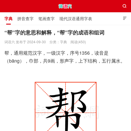

字典
拼音查字
笔画查字
现代汉语通用字表

通用规范汉字表
叠字大全
独体字大全
极简英语词典
“帮”字的意思和解释，“帮”字的成语和组词
词语六 发布于 2024-09-30
分类：
字典
阅读(450)
词语六
帮，通用规范汉字，一级汉字，序号1356，读音是
（bāng），巾部，共9画，形声字，上下结构，五行属水。