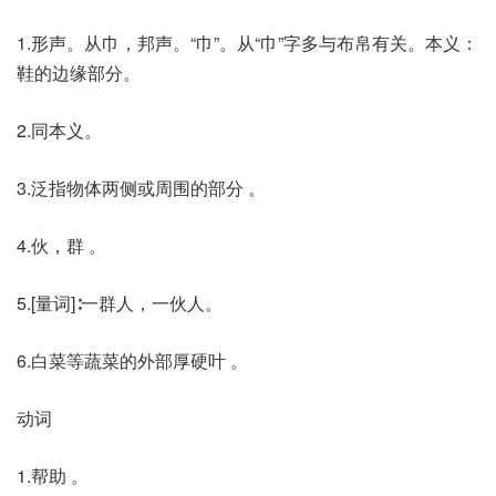
1.形声。从巾，邦声。“巾”。从“巾”字多与布帛有关。本义：
鞋的边缘部分。
2.同本义。
3.泛指物体两侧或周围的部分 。
4.伙，群 。
5.[量词]∶一群人，一伙人。
6.白菜等蔬菜的外部厚硬叶 。
动词
1.帮助 。