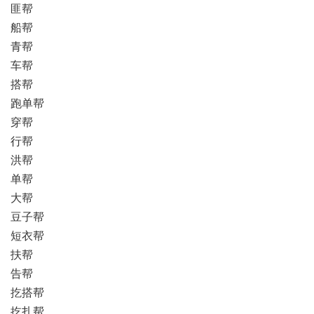
匪帮
船帮
青帮
车帮
搭帮
跑单帮
穿帮
行帮
洪帮
单帮
大帮
豆子帮
短衣帮
扶帮
告帮
扢搭帮
扢扎帮