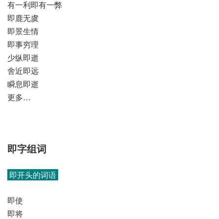
有一利即有一弊
即鹿无虞
即景生情
即事穷理
少纵即逝
舍近即远
瞬息即逝
更多…
即字组词
即开头的词语
即使
即将