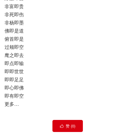
非富即贵
非死即伤
非杨即墨
佛即是道
俯首即是
过颊即空
麾之即去
即点即输
即即世世
即即足足
即心即佛
即有即空
更多…
赞 (
0
)
