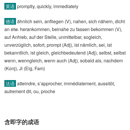
英语
promptly, quickly, immediately
德语
ähnlich sein, anfliegen (V)​, nahen, sich nähern, dicht
an etw. herankommen, beinahe zu fassen bekommen (V)​,
auf Anhieb, auf der Stelle, unmittelbar, sogleich,
unverzüglich, sofort, prompt (Adj)​, ist nämlich, sei, ist
bekanntlich, ist gleich, gleichbedeutend (Adj)​, selbst, selbst
wenn, wenngleich, wenn auch (Adj)​, sobald als, nachdem
(Konj)​, Ji (Eig, Fam)
法语
atteindre, s’approcher, immédiatement, aussitôt,
autrement dit, ou, proche
含即字的成语