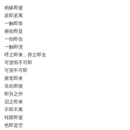
稍纵即逝
若即若离
一触即发
俯拾即是
一拍即合
一触即溃
呼之即来，挥之即去
可望而不可即
可望不可即
摇笔即来
非此即彼
即兴之作
召之即来
不即不离
转眼即逝
色即是空