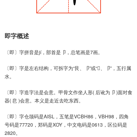
即字概述
〔即〕字拼音是jí，部首是卩，总笔画是7画。
〔即〕字是左右结构，可拆字为“艮、卩”或“󰑴、卩”，五行属
水。
〔即〕字造字法是会意。甲骨文作坐人形( 后讹为卩 )面对食
器( 皀 )会意。本义是走近去吃东西。
〔即〕字仓颉码是AISL，五笔是VCBH86，VBH98，四角
号码是77720，郑码是XOY，中文电码是0613，区位码是
2820。