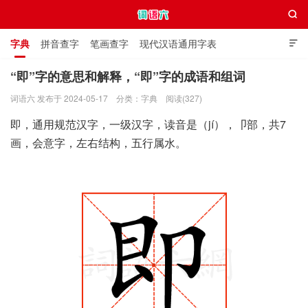

字典
拼音查字
笔画查字
现代汉语通用字表

通用规范汉字表
叠字大全
独体字大全
极简英语词典
“即”字的意思和解释，“即”字的成语和组词
词语六 发布于 2024-05-17
分类：
字典
阅读(327)
词语六
即，通用规范汉字，一级汉字，读音是（jí），卩部，共7
画，会意字，左右结构，五行属水。