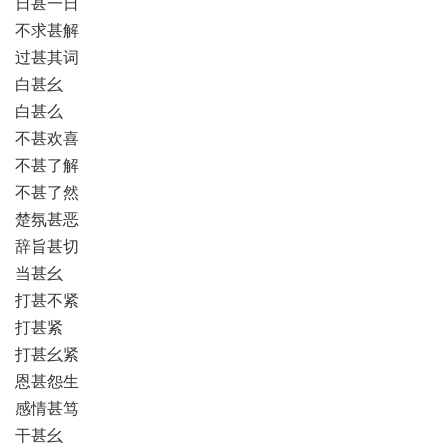
日甚一日
不求甚解
过甚其词
白甚幺
白甚么
不甚欢喜
不甚了解
不甚了然
楚氛甚恶
辞旨甚切
当甚幺
打甚不紧
打甚紧
打甚幺紧
恩甚怨生
感情甚笃
干甚幺