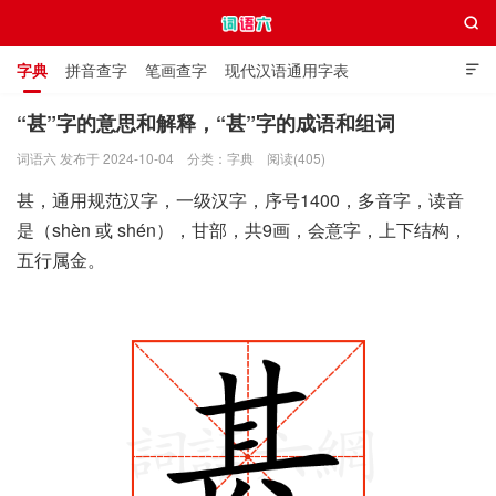

字典
拼音查字
笔画查字
现代汉语通用字表

通用规范汉字表
叠字大全
独体字大全
极简英语词典
“甚”字的意思和解释，“甚”字的成语和组词
词语六 发布于 2024-10-04
分类：
字典
阅读(405)
词语六
甚，通用规范汉字，一级汉字，序号1400，多音字，读音
是（shèn 或 shén），甘部，共9画，会意字，上下结构，
五行属金。