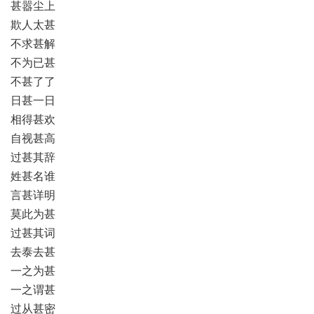
甚嚣尘上
欺人太甚
不求甚解
不为已甚
不甚了了
日甚一日
相得甚欢
自视甚高
过甚其辞
姓甚名谁
言甚详明
莫此为甚
过甚其词
去泰去甚
一之为甚
一之谓甚
过从甚密