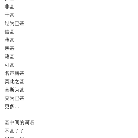
非甚
干甚
过为已甚
借甚
藉甚
疾甚
籍甚
可甚
名声籍甚
莫此之甚
莫斯为甚
莫为已甚
更多…
甚中间的词语
不甚了了