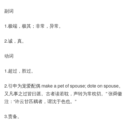
副词
1.极端，极其；非常，异常。
2.诚，真。
动词
1.超过，胜过。
2.引申为宠爱配偶 make a pet of spouse; dote on spouse。
又凡事之过皆曰甚。古者读若耽，声转为常枕切。” 张舜徽
注：“许云甘匹耦者，谓沈于色也。”
3.责备。