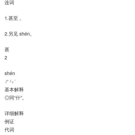
连词
1.甚至 。
2.另见 shén。
甚
2
shén
ㄕㄣˊ
基本解释
◎同“什”。
详细解释
例证
代词