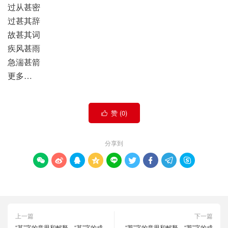
过从甚密
过甚其辞
故甚其词
疾风甚雨
急湍甚箭
更多…
赞 (
0
)

分享到









上一篇
下一篇
“某”字的意思和解释，“某”字的成
“荐”字的意思和解释，“荐”字的成