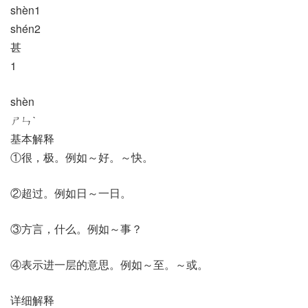
shèn1
shén2
甚
1
shèn
ㄕㄣˋ
基本解释
①很，极。例如～好。～快。
②超过。例如日～一日。
③方言，什么。例如～事？
④表示进一层的意思。例如～至。～或。
详细解释