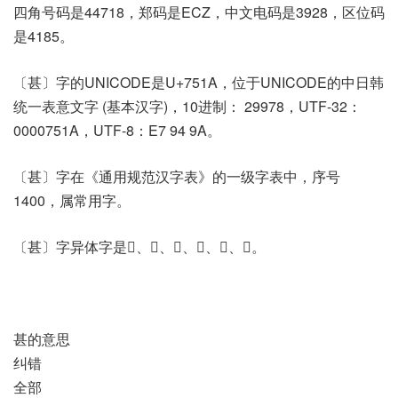
四角号码是44718，郑码是ECZ，中文电码是3928，区位码
是4185。
〔甚〕字的UNICODE是U+751A，位于UNICODE的中日韩
统一表意文字 (基本汉字)，10进制： 29978，UTF-32：
0000751A，UTF-8：E7 94 9A。
〔甚〕字在《通用规范汉字表》的一级字表中，序号
1400，属常用字。
〔甚〕字异体字是𠥄、𠯕、𢍩、𤯅、𥱅、𫞪。
甚的意思
纠错
全部