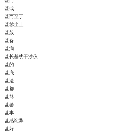
甚而
甚或
甚而至于
甚嚣尘上
甚般
甚备
甚病
甚长基线干涉仪
甚的
甚底
甚迭
甚都
甚笃
甚蕃
甚丰
甚感诧异
甚好