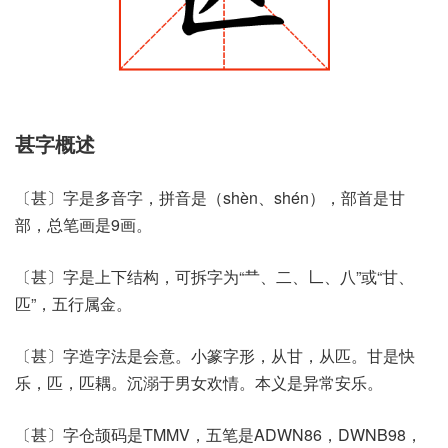
甚字概述
〔甚〕字是多音字，拼音是（shèn、shén），部首是甘
部，总笔画是9画。
〔甚〕字是上下结构，可拆字为“龷、二、𠃊、八”或“甘、
匹”，五行属金。
〔甚〕字造字法是会意。小篆字形，从甘，从匹。甘是快
乐，匹，匹耦。沉溺于男女欢情。本义是异常安乐。
〔甚〕字仓颉码是TMMV，五笔是ADWN86，DWNB98，