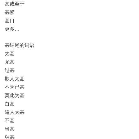
甚或至于
甚紧
甚口
更多…
甚结尾的词语
太甚
尤甚
过甚
欺人太甚
不为已甚
莫此为甚
白甚
逼人太甚
不甚
当甚
独甚