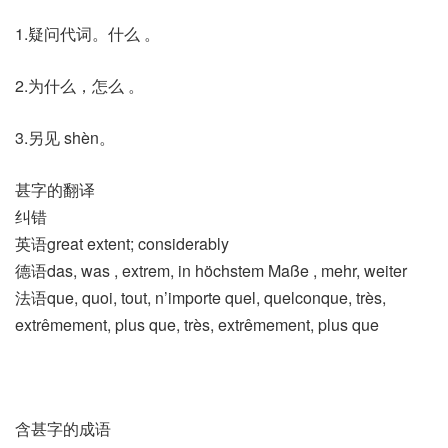
1.疑问代词。什么 。
2.为什么，怎么 。
3.另见 shèn。
甚字的翻译
纠错
英语great extent; considerably
德语das, was , extrem, in höchstem Maße , mehr, weiter
法语que, quoi, tout, n’importe quel, quelconque, très,
extrêmement, plus que, très, extrêmement, plus que
含甚字的成语