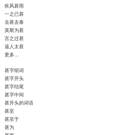
疾风甚雨
一之已甚
去甚去泰
莫斯为甚
言之过甚
逼人太甚
更多…
甚字组词
甚字开头
甚字结尾
甚字中间
甚开头的词语
甚至
甚至于
甚为