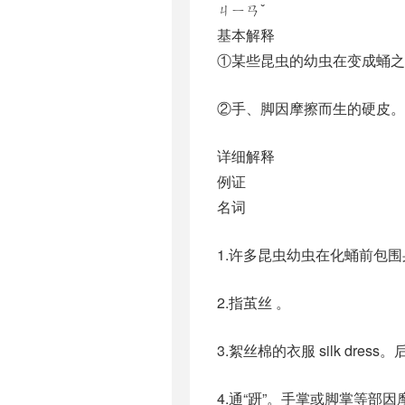
ㄐㄧㄢˇ
基本解释
①某些昆虫的幼虫在变成蛹之
②手、脚因摩擦而生的硬皮。
详细解释
例证
名词
1.许多昆虫幼虫在化蛹前包
2.指茧丝 。
3.絮丝棉的衣服 silk dress。
4.通“趼”。手掌或脚掌等部