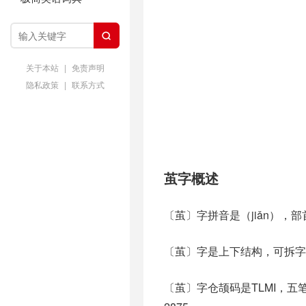

关于本站
|
免责声明
隐私政策
|
联系方式
茧字概述
〔茧〕字拼音是（jiǎn），
〔茧〕字是上下结构，可拆字
〔茧〕字仓颉码是TLMI，五笔