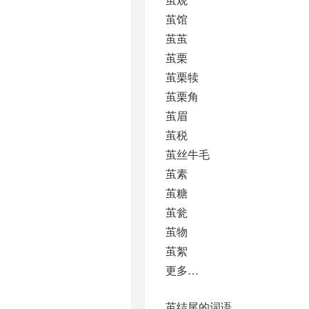
茧馆
茧茧
茧栗
茧栗犊
茧栗角
茧眉
茧税
茧丝牛毛
茧素
茧糖
茧瓮
茧物
茧絮
更多…
茧结尾的词语