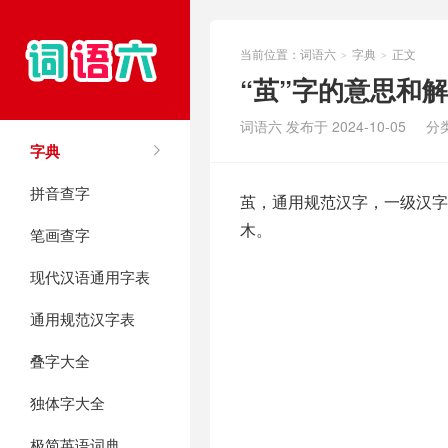
当前位置：
词语六
字典
正文
>
>
“茧”字的意思和
词语六 发布于 2024-10-05
分
字典
拼音查字
茧，通用规范汉字，一级汉字，
木。
笔画查字
现代汉语通用字表
通用规范汉字表
叠字大全
独体字大全
极简英语词典