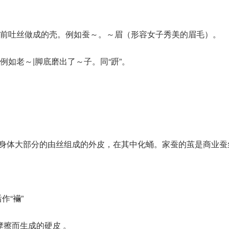
前吐丝做成的壳。例如蚕～。～眉（形容女子秀美的眉毛）。
例如老～|脚底磨出了～子。同“趼”。
围身体大部分的由丝组成的外皮，在其中化蛹。家蚕的茧是商业蚕
后作“襺”
因摩擦而生成的硬皮 。