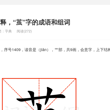
解释，“茧”字的成语和组词
类：
字典
阅读(272)
序号1409，读音是（jiǎn），艹部，共9画，会意字，上下结