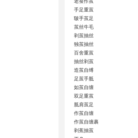
老蚕作茧
手足重茧
皲手茧足
茧丝牛毛
剥茧抽丝
独茧抽丝
百舍重茧
抽丝剥茧
造茧自缚
足茧手胝
如茧自缠
双足重茧
胝肩茧足
作茧自缠
作茧自缠裹
剥蕉抽茧