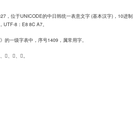
327，位于UNICODE的中日韩统一表意文字 (基本汉字)，10进
7，UTF-8：E8 8C A7。
》的一级字表中，序号1409，属常用字。
、𦇂、𧅇。