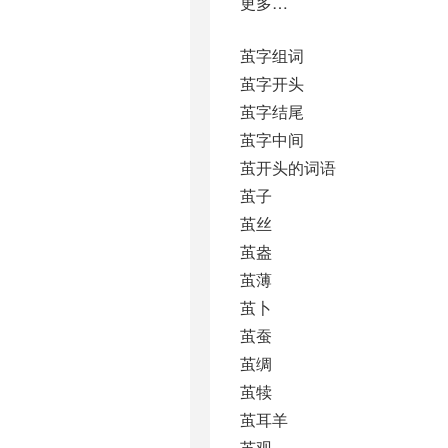
更多…
茧字组词
茧字开头
茧字结尾
茧字中间
茧开头的词语
茧子
茧丝
茧盎
茧薄
茧卜
茧蚕
茧绸
茧犊
茧耳羊
茧观