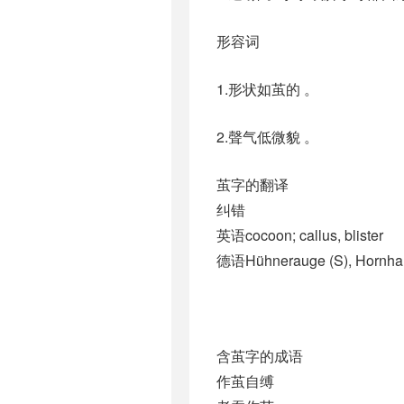
形容词
1.形状如茧的 。
2.聲气低微貌 。
茧字的翻译
纠错
英语cocoon; callus, blister
德语Hühnerauge (S)​, Hornhaut,
含茧字的成语
作茧自缚