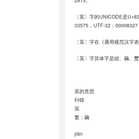
2875。
〔茧〕字的UNICODE是U+8
33575，UTF-32：0000832
〔茧〕字在《通用规范汉字表
〔茧〕字异体字是絸、繭、蠒、
茧的意思
纠错
茧
繁：繭
jiǎn