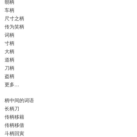
朝柄
车柄
尺寸之柄
传为笑柄
词柄
寸柄
大柄
道柄
刀柄
盗柄
更多…
柄中间的词语
长柄刀
传柄移籍
传柄移借
斗柄回寅