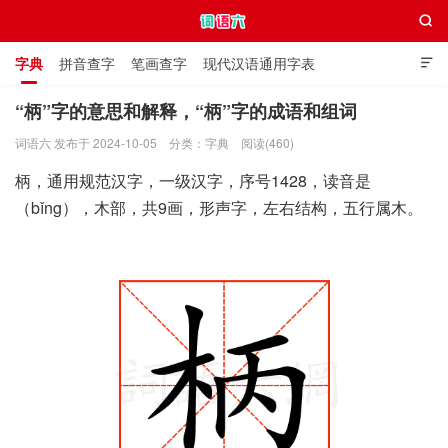

字典
拼音查字
笔画查字
现代汉语通用字表

通用规范汉字表
叠字大全
独体字大全
极简英语词典
“柄”字的意思和解释，“柄”字的成语和组词
词语六 发布于 2024-10-05
分类：
字典
阅读(460)
词语六
柄，通用规范汉字，一级汉字，序号1428，读音是
（bǐng），木部，共9画，形声字，左右结构，五行属木。