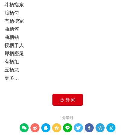
斗柄指东
渡柄勺
冇柄捞家
曲柄笠
曲柄钻
授柄于人
犀柄麈尾
有柄组
玉柄龙
更多…
赞 (
0
)

分享到








