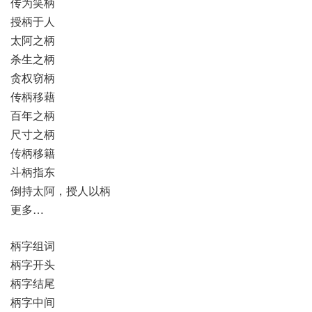
传为笑柄
授柄于人
太阿之柄
杀生之柄
贪权窃柄
传柄移藉
百年之柄
尺寸之柄
传柄移籍
斗柄指东
倒持太阿，授人以柄
更多…
柄字组词
柄字开头
柄字结尾
柄字中间