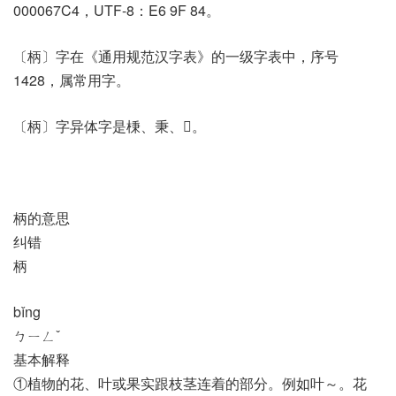
000067C4，UTF-8：E6 9F 84。
〔柄〕字在《通用规范汉字表》的一级字表中，序号
1428，属常用字。
〔柄〕字异体字是棅、秉、𥟱。
柄的意思
纠错
柄
bǐng
ㄅㄧㄥˇ
基本解释
①植物的花、叶或果实跟枝茎连着的部分。例如叶～。花