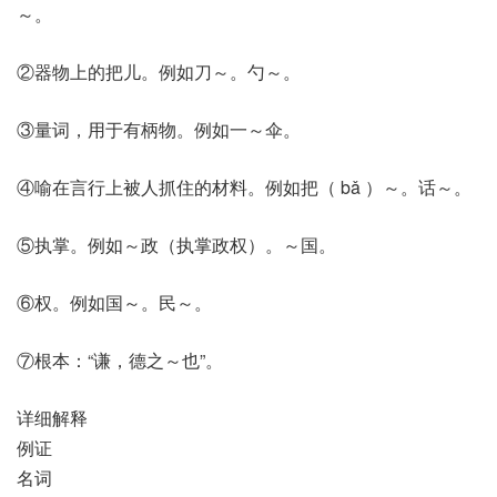
～。
②器物上的把儿。例如刀～。勺～。
③量词，用于有柄物。例如一～伞。
④喻在言行上被人抓住的材料。例如把（ bǎ ）～。话～。
⑤执掌。例如～政（执掌政权）。～国。
⑥权。例如国～。民～。
⑦根本：“谦，德之～也”。
详细解释
例证
名词