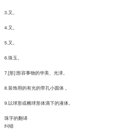
3.又。
4.又。
5.又。
6.珠玉。
7.[形]∶形容事物的华美、光泽。
8.装饰用的有光的带孔小圆体 。
9.以球形或椭球形体滴下的液体。
珠字的翻译
纠错