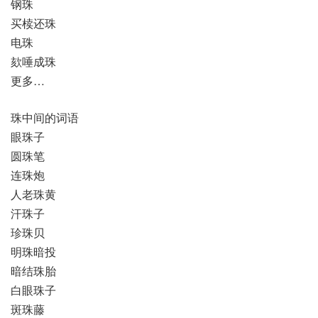
钢珠
买椟还珠
电珠
欬唾成珠
更多…
珠中间的词语
眼珠子
圆珠笔
连珠炮
人老珠黄
汗珠子
珍珠贝
明珠暗投
暗结珠胎
白眼珠子
斑珠藤