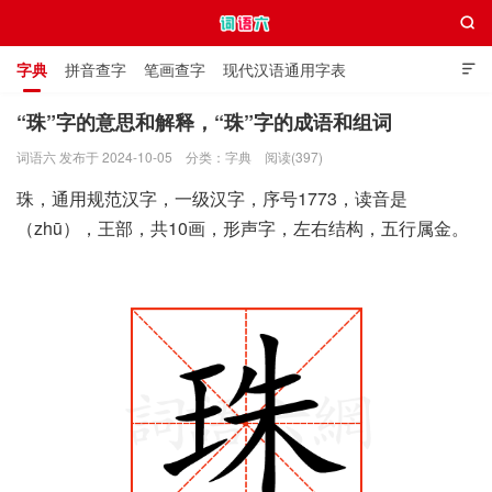

字典
拼音查字
笔画查字
现代汉语通用字表

通用规范汉字表
叠字大全
独体字大全
极简英语词典
“珠”字的意思和解释，“珠”字的成语和组词
词语六 发布于 2024-10-05
分类：
字典
阅读(397)
词语六
珠，通用规范汉字，一级汉字，序号1773，读音是
（zhū），王部，共10画，形声字，左右结构，五行属金。