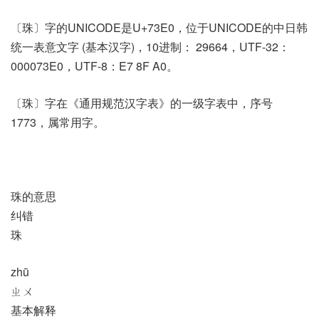
〔珠〕字的UNICODE是U+73E0，位于UNICODE的中日韩
统一表意文字 (基本汉字)，10进制： 29664，UTF-32：
000073E0，UTF-8：E7 8F A0。
〔珠〕字在《通用规范汉字表》的一级字表中，序号
1773，属常用字。
珠的意思
纠错
珠
zhū
ㄓㄨ
基本解释