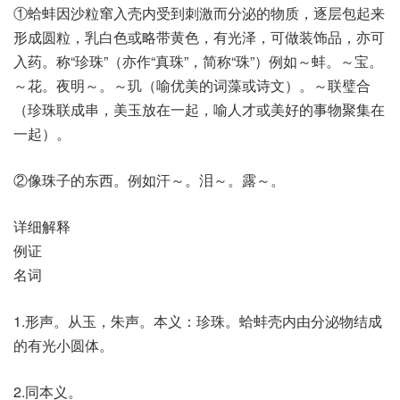
①蛤蚌因沙粒窜入壳内受到刺激而分泌的物质，逐层包起来
形成圆粒，乳白色或略带黄色，有光泽，可做装饰品，亦可
入药。称“珍珠”（亦作“真珠”，简称“珠”）例如～蚌。～宝。
～花。夜明～。～玑（喻优美的词藻或诗文）。～联璧合
（珍珠联成串，美玉放在一起，喻人才或美好的事物聚集在
一起）。
②像珠子的东西。例如汗～。泪～。露～。
详细解释
例证
名词
1.形声。从玉，朱声。本义：珍珠。蛤蚌壳内由分泌物结成
的有光小圆体。
2.同本义。