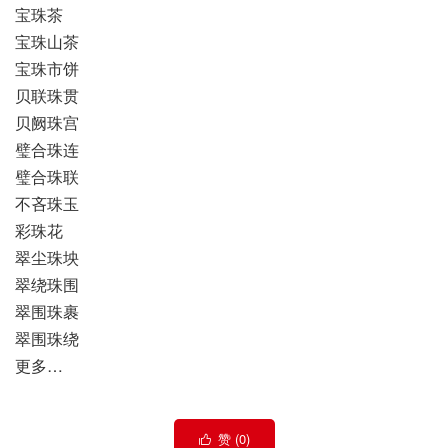
宝珠茶
宝珠山茶
宝珠市饼
贝联珠贯
贝阙珠宫
璧合珠连
璧合珠联
不吝珠玉
彩珠花
翠尘珠坱
翠绕珠围
翠围珠裹
翠围珠绕
更多…
赞 (
0
)
