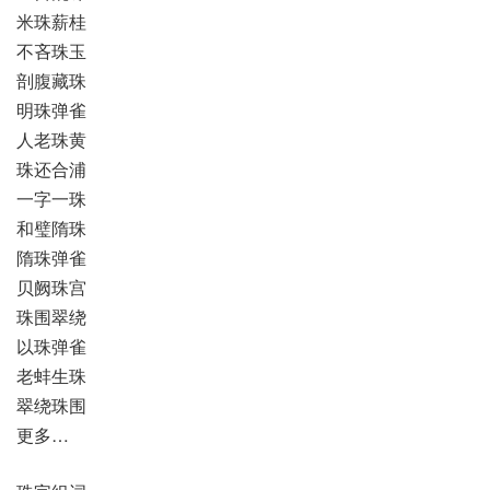
米珠薪桂
不吝珠玉
剖腹藏珠
明珠弹雀
人老珠黄
珠还合浦
一字一珠
和璧隋珠
隋珠弹雀
贝阙珠宫
珠围翠绕
以珠弹雀
老蚌生珠
翠绕珠围
更多…