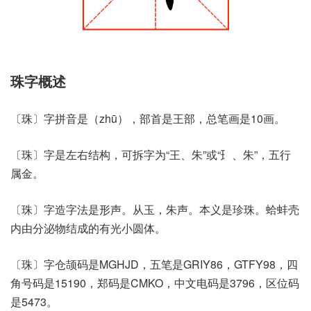
珠字概述
〔珠〕字拼音是（zhū），部首是王部，总笔画是10画。
〔珠〕字是左右结构，可拆字为“王、朱”或“⺩、朱”，五行
属金。
〔珠〕字造字法是形声。从玉，朱声。本义是珍珠。蛤蚌壳
内由分泌物结成的有光小圆体。
〔珠〕字仓颉码是MGHJD，五笔是GRIY86，GTFY98，四
角号码是15190，郑码是CMKO，中文电码是3796，区位码
是5473。