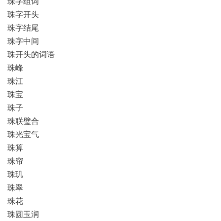
珠字组词
珠字开头
珠字结尾
珠字中间
珠开头的词语
珠峰
珠江
珠宝
珠子
珠联璧合
珠光宝气
珠算
珠帘
珠玑
珠翠
珠花
珠圆玉润