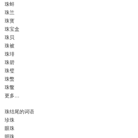
珠蚌
珠兰
珠寳
珠宝盒
珠贝
珠被
珠琲
珠碧
珠璧
珠蟞
珠鳖
更多…
珠结尾的词语
珍珠
眼珠
明珠