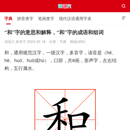

字典
拼音查字
笔画查字
现代汉语通用字表

通用规范汉字表
叠字大全
独体字大全
极简英语词典
“和”字的意思和解释，“和”字的成语和组词
词语六 发布于 2024-05-18
分类：
字典
阅读(490)
词语六
和，通用规范汉字，一级汉字，多音字，读音是（hé、
hè、huó、huò或hú），口部，共8画，形声字，左右结
构，五行属水。