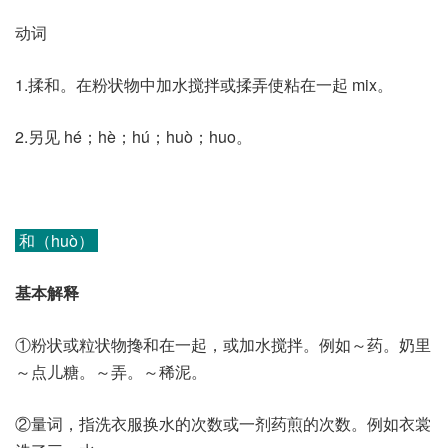
动词
1.揉和。在粉状物中加水搅拌或揉弄使粘在一起 mix。
2.另见 hé；hè；hú；huò；huo。
和（huò）
基本解释
①粉状或粒状物搀和在一起，或加水搅拌。例如～药。奶里
～点儿糖。～弄。～稀泥。
②量词，指洗衣服换水的次数或一剂药煎的次数。例如衣裳