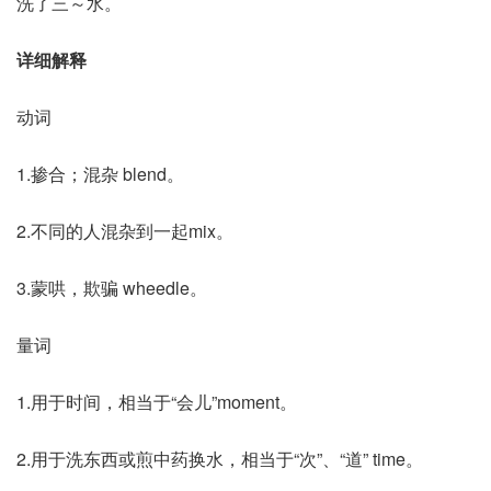
洗了三～水。
详细解释
动词
1.掺合；混杂 blend。
2.不同的人混杂到一起mix。
3.蒙哄，欺骗 wheedle。
量词
1.用于时间，相当于“会儿”moment。
2.用于洗东西或煎中药换水，相当于“次”、“道” time。