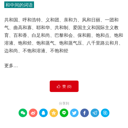
和中间的词语
共和国、呼和浩特、义和团、亲和力、风和日丽、一团和
气、曲高和寡、耶和华、共和制、爱国主义和国际主义教
育、百和香、白足和尚、巴黎和会、保和殿、饱和点、饱和
溶液、饱和烃、饱和蒸气、饱和蒸气压、八千里路云和月、
边和尚、不饱和溶液、不饱和烃
更多…
赞 (
0
)

分享到








