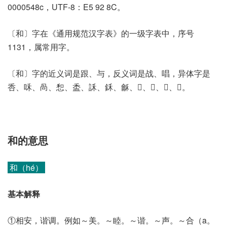
0000548c，UTF-8：E5 92 8C。
〔和〕字在《通用规范汉字表》的一级字表中，序号
1131，属常用字。
〔和〕字的近义词是跟、与，反义词是战、唱，异体字是
㕿、咊、咼、惒、盉、訸、鉌、龢、𠰓、𤧗、𥤉、𧇮。
和的意思
和（hé）
基本解释
①相安，谐调。例如～美。～睦。～谐。～声。～合（a。