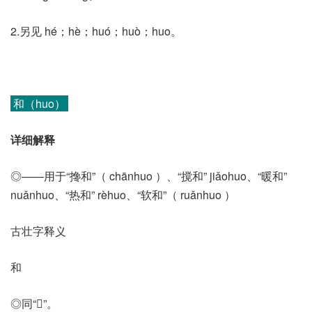
2.另见 hé；hè；huó；huò；huo。
和（huo）
详细解释
◎——用于“搀和”（ chānhuo ）、“搅和” jiǎohuo、“暖和”
nuǎnhuo、“热和” rèhuo、“软和”（ ruǎnhuo ）
古壮字释义
和
◎同“𰨣”。