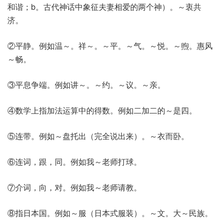
和谐；b。古代神话中象征夫妻相爱的两个神）。～衷共
济。
②平静。例如温～。祥～。～平。～气。～悦。～煦。惠风
～畅。
③平息争端。例如讲～。～约。～议。～亲。
④数学上指加法运算中的得数。例如二加二的～是四。
⑤连带。例如～盘托出（完全说出来）。～衣而卧。
⑥连词，跟，同。例如我～老师打球。
⑦介词，向，对。例如我～老师请教。
⑧指日本国。例如～服（日本式服装）。～文。大～民族。