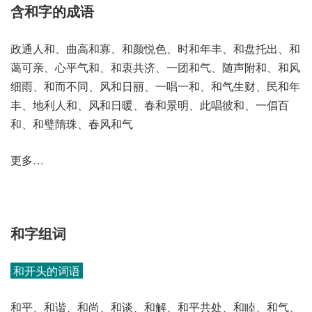
含和字的成语
政通人和、曲高和寡、和颜悦色、时和年丰、和盘托出、和
蔼可亲、心平气和、和衷共济、一团和气、随声附和、和风
细雨、和而不同、风和日丽、一唱一和、和气生财、民和年
丰、地利人和、风和日暖、春和景明、此唱彼和、一倡百
和、和璧隋珠、春风和气
更多…
和字组词
和开头的词语
和平、和谐、和尚、和谈、和解、和平共处、和睦、和气、