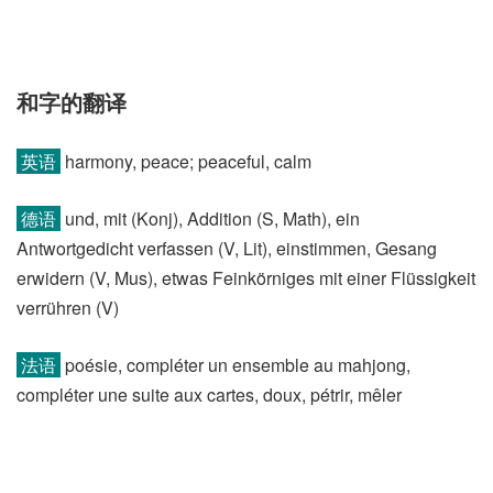
和字的翻译
英语
harmony, peace; peaceful, calm
德语
und, mit (Konj)​, Addition (S, Math)​, ein
Antwortgedicht verfassen (V, Lit)​, einstimmen, Gesang
erwidern (V, Mus)​, etwas Feinkörniges mit einer Flüssigkeit
verrühren (V)
法语
poésie, compléter un ensemble au mahjong,
compléter une suite aux cartes, doux, pétrir, mêler