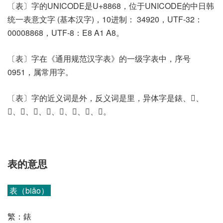
〔表〕字的UNICODE是U+8868，位于UNICODE的中日韩
统一表意文字 (基本汉字)，10进制： 34920，UTF-32：
00008868，UTF-8：E8 A1 A8。
〔表〕字在《通用规范汉字表》的一级字表中，序号
0951，属常用字。
〔表〕字的近义词是外，反义词是里，异体字是錶、𧘝、
𧘦、𧘰、𧜫、𧞧、𧞯、𧞱、𪊘、𪊬。
表的意思
表（biǎo）
繁：錶