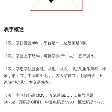
表字概述
〔表〕字拼音是biǎo，部首是一，总笔画是8画。
〔表〕字是上下结构，可拆字为“龶、𧘇”，五行属水。
〔表〕字造字法是会意。从毛，从衣，“毛”又兼作声符。小
篆字形，衣字中间加个毛字。古人穿皮衣，毛朝外面，所
以“表”从“毛”。本义是外衣。
〔表〕字仓颉码是QMV，五笔是GEU，四角号码是
50732，郑码是CIRH，中文电码是5903，区位码是1777。