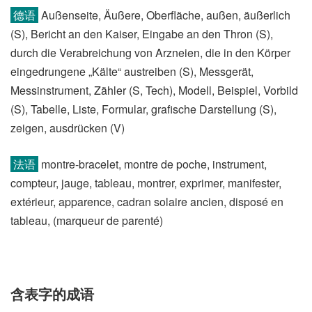
德语
Außenseite, Äußere, Oberfläche, außen, äußerlich
(S)​, Bericht an den Kaiser, Eingabe an den Thron (S)​,
durch die Verabreichung von Arzneien, die in den Körper
eingedrungene „Kälte“ austreiben (S)​, Messgerät,
Messinstrument, Zähler (S, Tech)​, Modell, Beispiel, Vorbild
(S)​, Tabelle, Liste, Formular, grafische Darstellung (S)​,
zeigen, ausdrücken (V)
法语
montre-bracelet, montre de poche, instrument,
compteur, jauge, tableau, montrer, exprimer, manifester,
extérieur, apparence, cadran solaire ancien, disposé en
tableau, (marqueur de parenté)​
含表字的成语