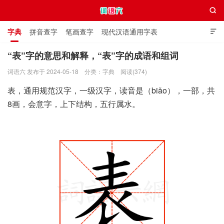

字典
拼音查字
笔画查字
现代汉语通用字表

通用规范汉字表
叠字大全
独体字大全
极简英语词典
“表”字的意思和解释，“表”字的成语和组词
词语六 发布于 2024-05-18
分类：
字典
阅读(374)
词语六
表，通用规范汉字，一级汉字，读音是（biǎo），一部，共
8画，会意字，上下结构，五行属水。