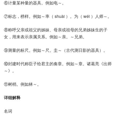
⑥计量某种量的器具。例如电～。
⑦标志，榜样。例如～率（ shuài ）。为（ wéi ）人师～。
⑧称呼父亲或祖父的姊妹、母亲或祖母的兄弟姊妹生的子
女，用来表示亲属关系。例如～亲。～兄弟。
⑨测量的标尺。例如～尺。圭～（古代测日影的器具）。
⑩封建时代称臣子给君主的奏章。例如～章。诸葛亮《出师
～》。
⑪树梢。例如林～。
详细解释
名词