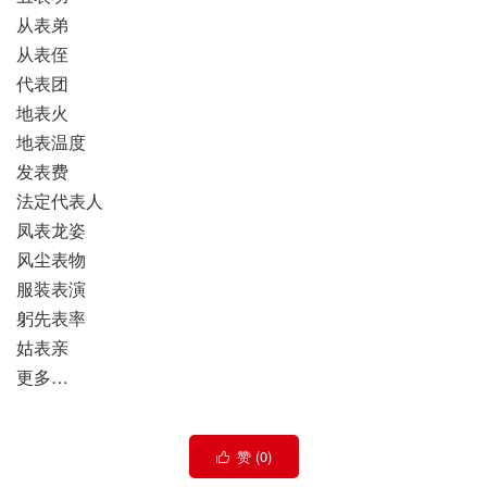
从表弟
从表侄
代表团
地表火
地表温度
发表费
法定代表人
凤表龙姿
风尘表物
服装表演
躬先表率
姑表亲
更多…
赞 (
0
)
