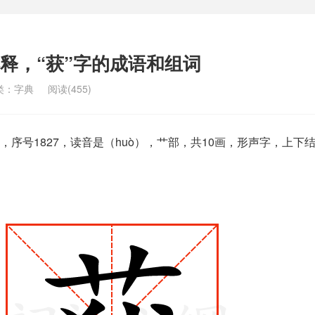
解释，“获”字的成语和组词
类：
字典
阅读(455)
序号1827，读音是（huò），艹部，共10画，形声字，上下