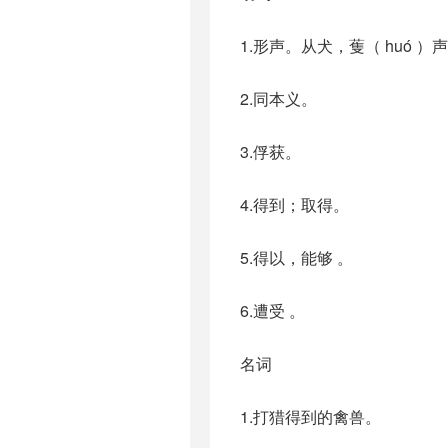
1.形声。从犬，蒦（ huó
2.同本义。
3.俘获。
4.得到；取得。
5.得以，能够 。
6.遭受 。
名词
1.打猎得到的禽兽。