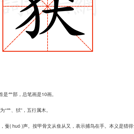
首是艹部，总笔画是10画。
为“艹、犾”，五行属木。
蒦( huó )声。按甲骨文从隹从又，表示捕鸟在手。本义是猎