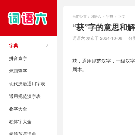
当前位置：
词语六
字典
正文
>
>
“获”字的意思和
词语六 发布于 2024-10-08
分
字典
拼音查字
获，通用规范汉字，一级汉字，
属木。
笔画查字
现代汉语通用字表
通用规范汉字表
叠字大全
独体字大全
极简英语词典