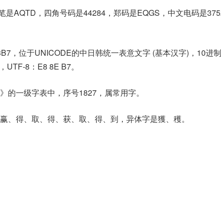
是AQTD，四角号码是44284，郑码是EQGS，中文电码是37
3B7，位于UNICODE的中日韩统一表意文字 (基本汉字)，10进
7，UTF-8：E8 8E B7。
》的一级字表中，序号1827，属常用字。
赢、得、取、得、获、取、得、到，异体字是獲、穫。