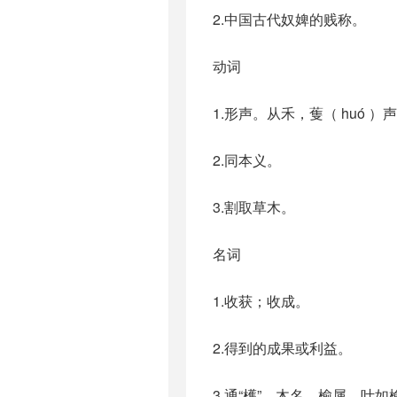
2.中国古代奴婢的贱称。
动词
1.形声。从禾，蒦（ huó 
2.同本义。
3.割取草木。
名词
1.收获；收成。
2.得到的成果或利益。
3.通“檴”。木名，榆属，叶