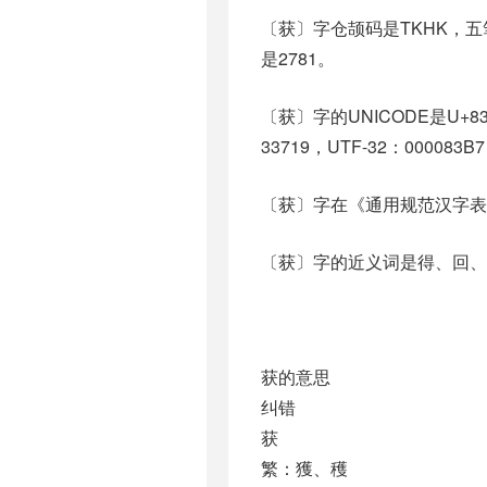
〔获〕字仓颉码是TKHK，五笔
是2781。
〔获〕字的UNICODE是U+8
33719，UTF-32：000083B
〔获〕字在《通用规范汉字表
〔获〕字的近义词是得、回、
获的意思
纠错
获
繁：獲、穫