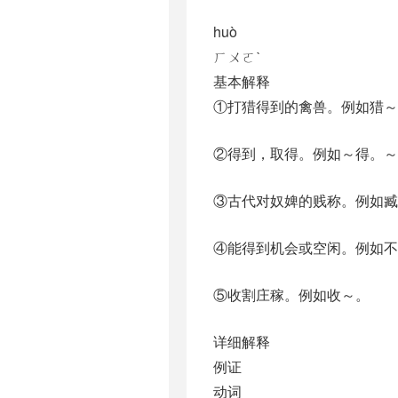
huò
ㄏㄨㄛˋ
基本解释
①打猎得到的禽兽。例如猎～
②得到，取得。例如～得。
③古代对奴婢的贱称。例如臧
④能得到机会或空闲。例如不
⑤收割庄稼。例如收～。
详细解释
例证
动词