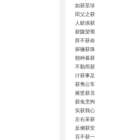
如获至珍
田父之获
人赃俱获
获陇望蜀
辞不获命
探骊获珠
朝种暮获
不勤而获
计获事足
获隽公车
摧坚获丑
获兔烹狗
实获我心
左右采获
反侧获安
百不获一