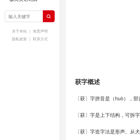

关于本站
|
免责声明
隐私政策
|
联系方式
获字概述
〔获〕字拼音是（huò），部
〔获〕字是上下结构，可拆字
〔获〕字造字法是形声。从犬，