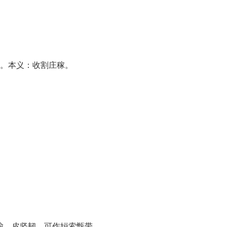
）声。本义：收割庄稼。
如榆，皮坚韧，可作姮索甑带。