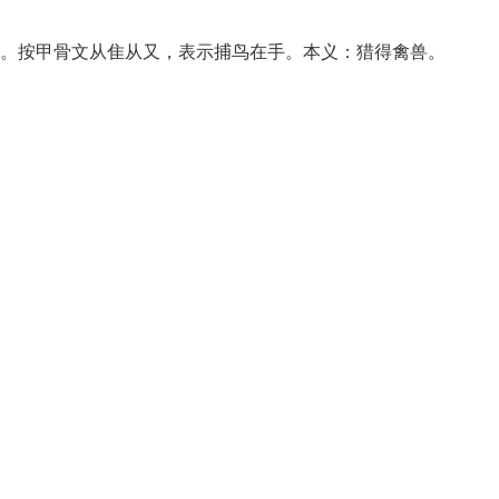
 ）声。按甲骨文从隹从又，表示捕鸟在手。本义：猎得禽兽。