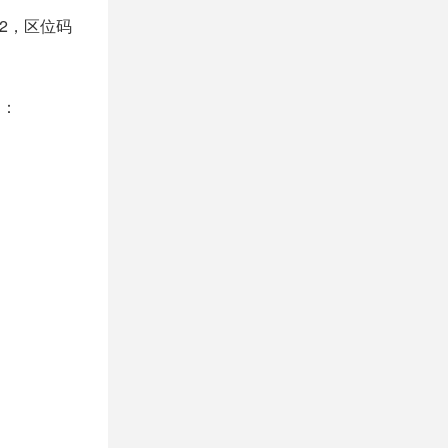
52，区位码
制：