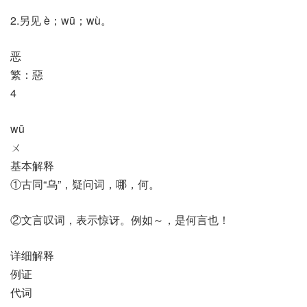
2.另见 è；wū；wù。
恶
繁：惡
4
wū
ㄨ
基本解释
①古同“乌”，疑问词，哪，何。
②文言叹词，表示惊讶。例如～，是何言也！
详细解释
例证
代词