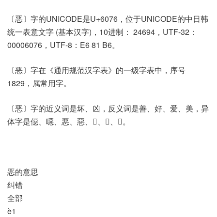
〔恶〕字的UNICODE是U+6076，位于UNICODE的中日韩
统一表意文字 (基本汉字)，10进制： 24694，UTF-32：
00006076，UTF-8：E6 81 B6。
〔恶〕字在《通用规范汉字表》的一级字表中，序号
1829，属常用字。
〔恶〕字的近义词是坏、凶，反义词是善、好、爱、美，异
体字是僫、噁、悪、惡、𡌥、𢙣、𢝏。
恶的意思
纠错
全部
è1