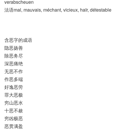
verabscheuen
法语mal, mauvais, méchant, vicieux, haïr, détestable
含恶字的成语
隐恶扬善
除恶务尽
深恶痛绝
无恶不作
作恶多端
好逸恶劳
罪大恶极
穷山恶水
十恶不赦
穷凶极恶
恶贯满盈