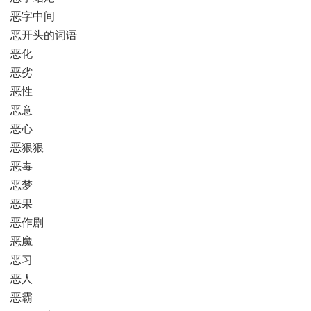
恶字中间
恶开头的词语
恶化
恶劣
恶性
恶意
恶心
恶狠狠
恶毒
恶梦
恶果
恶作剧
恶魔
恶习
恶人
恶霸