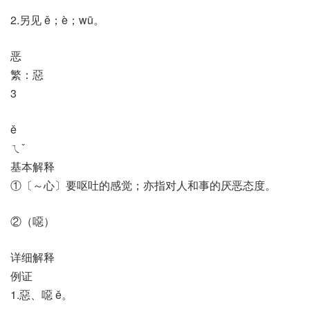
2.另见 ě；è；wū。
恶
繁：惡
3
ě
ㄟˇ
基本解释
①〔～心〕要呕吐的感觉；亦指对人和事的厌恶态度。
②（噁）
详细解释
例证
1.惡、噁 ě。