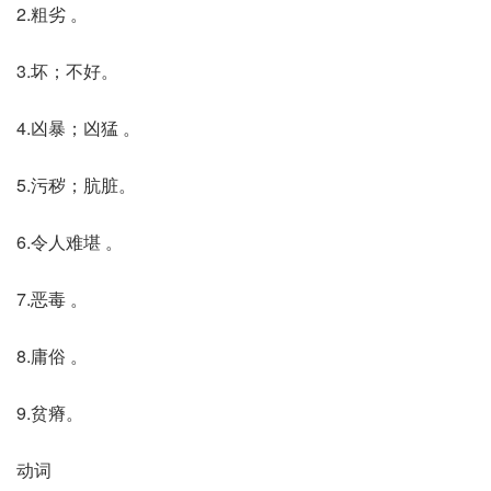
2.粗劣 。
3.坏；不好。
4.凶暴；凶猛 。
5.污秽；肮脏。
6.令人难堪 。
7.恶毒 。
8.庸俗 。
9.贫瘠。
动词