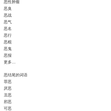
恶性肿瘤
恶臭
恶战
恶气
恶名
恶行
恶棍
恶鬼
恶报
更多…
恶结尾的词语
罪恶
厌恶
丑恶
邪恶
可恶