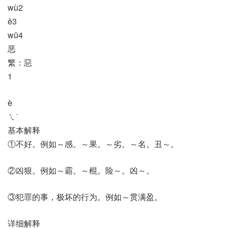
wù2
ě3
wū4
恶
繁：惡
1
è
ㄟˋ
基本解释
①不好。例如～感。～果。～劣。～名。丑～。
②凶狠。例如～霸。～棍。险～。凶～。
③犯罪的事，极坏的行为。例如～贯满盈。
详细解释