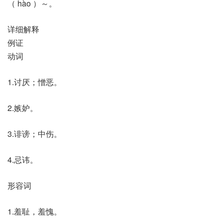
（ hào ）～。
详细解释
例证
动词
1.讨厌；憎恶。
2.嫉妒。
3.诽谤；中伤。
4.忌讳。
形容词
1.羞耻，羞愧。