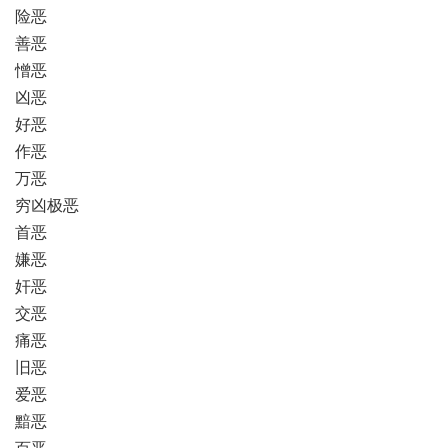
险恶
善恶
憎恶
凶恶
好恶
作恶
万恶
穷凶极恶
首恶
嫌恶
奸恶
交恶
痛恶
旧恶
爱恶
黯恶
百恶