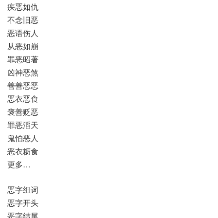
疾恶如仇
不念旧恶
恶语伤人
从恶如崩
罪恶昭著
凶神恶煞
善善恶恶
恶衣恶食
褒善贬恶
罪恶滔天
鬼怕恶人
恶衣粝食
更多…
恶字组词
恶字开头
恶字结尾