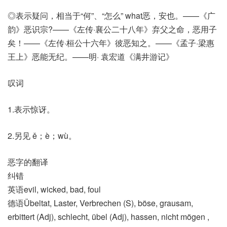
◎表示疑问，相当于“何”、“怎么” what恶，安也。——《广
韵》恶识宗?——《左传·襄公二十八年》弃父之命，恶用子
矣！——《左传·桓公十六年》彼恶知之。——《孟子·梁惠
王上》恶能无纪。——明· 袁宏道《满井游记》
叹词
1.表示惊讶。
2.另见 ě；è；wù。
恶字的翻译
纠错
英语evil, wicked, bad, foul
德语Übeltat, Laster, Verbrechen (S)​, böse, grausam,
erbittert (Adj)​, schlecht, übel (Adj)​, hassen, nicht mögen ,