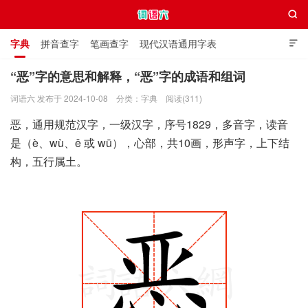

字典
拼音查字
笔画查字
现代汉语通用字表

通用规范汉字表
叠字大全
独体字大全
极简英语词典
“恶”字的意思和解释，“恶”字的成语和组词
词语六 发布于 2024-10-08
分类：
字典
阅读(311)
词语六
恶，通用规范汉字，一级汉字，序号1829，多音字，读音
是（è、wù、ě 或 wū），心部，共10画，形声字，上下结
构，五行属土。