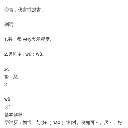
◎害；伤害或损害 。
副词
1.甚；很 very表示程度。
2.另见 ě；wū；wù。
恶
繁：惡
2
wù
ㄨˋ
基本解释
◎讨厌，憎恨，与“好（ hào ）”相对。例如可～。厌～。好