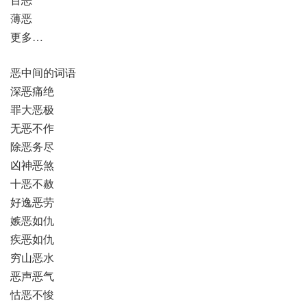
薄恶
更多…
恶中间的词语
深恶痛绝
罪大恶极
无恶不作
除恶务尽
凶神恶煞
十恶不赦
好逸恶劳
嫉恶如仇
疾恶如仇
穷山恶水
恶声恶气
怙恶不悛