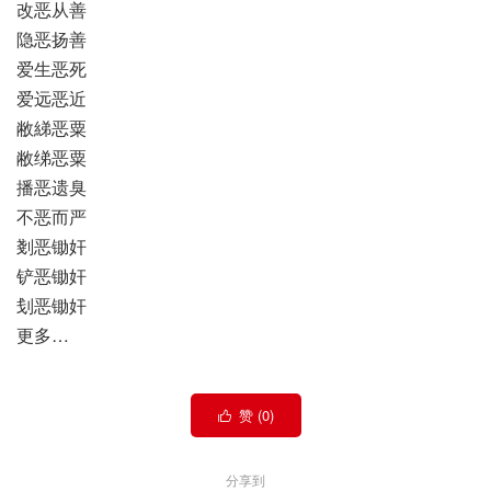
改恶从善
隐恶扬善
爱生恶死
爱远恶近
敝綈恶粟
敝绨恶粟
播恶遗臭
不恶而严
剗恶锄奸
铲恶锄奸
刬恶锄奸
更多…
赞 (
0
)

分享到