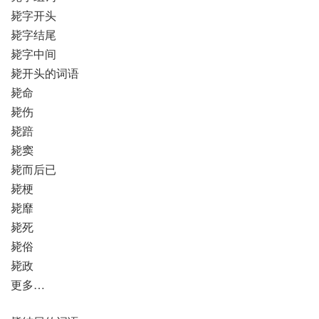
毙字开头
毙字结尾
毙字中间
毙开头的词语
毙命
毙伤
毙踣
毙窦
毙而后已
毙梗
毙靡
毙死
毙俗
毙政
更多…