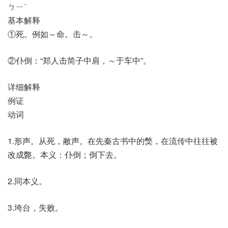
ㄅㄧˋ
基本解释
①死。例如～命。击～。
②仆倒：“郑人击简子中肩，～于车中”。
详细解释
例证
动词
1.形声。从死，敝声。在先秦古书中的獘，在流传中往往被
改成斃。本义：仆倒；倒下去。
2.同本义。
3.垮台，失败。