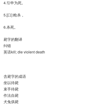
4.引申为死。
5.[口]∶枪杀 。
6.杀死。
毙字的翻译
纠错
英语kill; die violent death
含毙字的成语
坐以待毙
束手待毙
作法自毙
犬兔俱毙