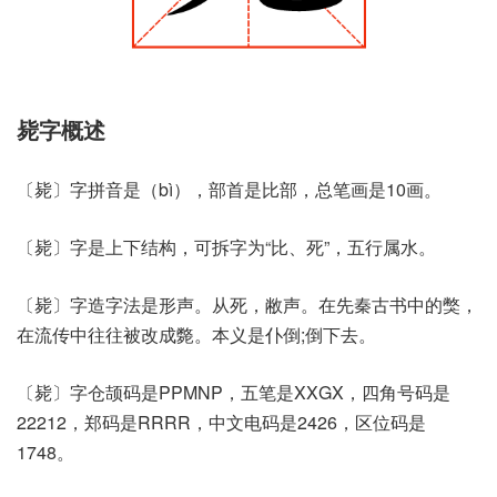
毙字概述
〔毙〕字拼音是（bì），部首是比部，总笔画是10画。
〔毙〕字是上下结构，可拆字为“比、死”，五行属水。
〔毙〕字造字法是形声。从死，敝声。在先秦古书中的獘，
在流传中往往被改成斃。本义是仆倒;倒下去。
〔毙〕字仓颉码是PPMNP，五笔是XXGX，四角号码是
22212，郑码是RRRR，中文电码是2426，区位码是
1748。