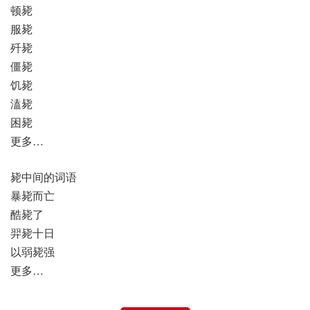
顿毙
服毙
歼毙
僵毙
饥毙
溘毙
困毙
更多…
毙中间的词语
暴毙而亡
酷毙了
羿毙十日
以弱毙强
更多…