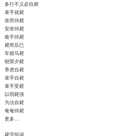
多行不义必自毙
束手就毙
坐而待毙
安坐待毙
敛手待毙
毙而后已
车烦马毙
朝荣夕毙
养虎自毙
束手自毙
束手受毙
以弱毙强
为法自毙
奄奄待毙
更多…
毙字组词