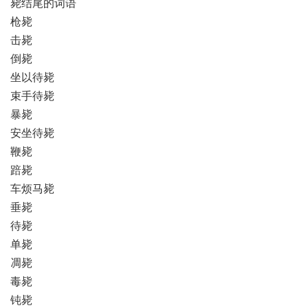
毙结尾的词语
枪毙
击毙
倒毙
坐以待毙
束手待毙
暴毙
安坐待毙
鞭毙
踣毙
车烦马毙
垂毙
待毙
单毙
凋毙
毒毙
钝毙