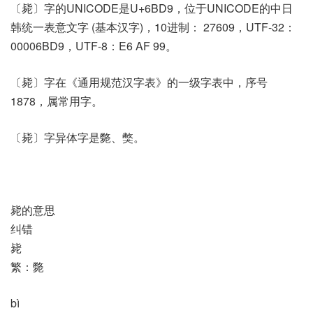
〔毙〕字的UNICODE是U+6BD9，位于UNICODE的中日
韩统一表意文字 (基本汉字)，10进制： 27609，UTF-32：
00006BD9，UTF-8：E6 AF 99。
〔毙〕字在《通用规范汉字表》的一级字表中，序号
1878，属常用字。
〔毙〕字异体字是斃、獘。
毙的意思
纠错
毙
繁：斃
bì