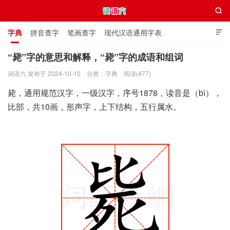

字典
拼音查字
笔画查字
现代汉语通用字表

通用规范汉字表
叠字大全
独体字大全
极简英语词典
“毙”字的意思和解释，“毙”字的成语和组词
词语六 发布于 2024-10-10
分类：
字典
阅读(477)
词语六
毙，通用规范汉字，一级汉字，序号1878，读音是（bì），
比部，共10画，形声字，上下结构，五行属水。