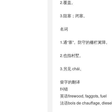
2.覆盖。
3.阻塞；闭塞。
名词
1.通“寨”。防守的栅栏篱障。
2.也指村墅。
3.另见 chái。
柴字的翻译
纠错
英语firewood, faggots, fuel
法语bois de chauffage, diesel,