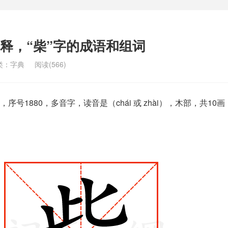
解释，“柴”字的成语和组词
类：
字典
阅读(566)
号1880，多音字，读音是（chái 或 zhài），木部，共10