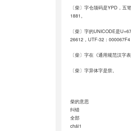
〔柴〕字仓颉码是YPD，五笔是
1881。
〔柴〕字的UNICODE是U+6
26612，UTF-32：000067F4
〔柴〕字在《通用规范汉字表
〔柴〕字异体字是祡。
柴的意思
纠错
全部
chái1