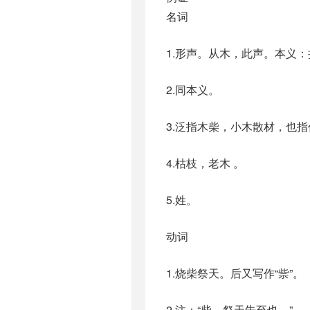
名词
1.形声。从木，此声。本义
2.同本义。
3.泛指木柴，小木散材，也
4.枯枝，老木 。
5.姓。
动词
1.烧柴祭天。后又写作“祡”。
2.注：“柴，祭天告至也。”