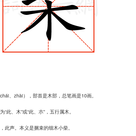
ái、zhài），部首是木部，总笔画是10画。
“此、木”或“此、朩”，五行属木。
，此声。本义是捆束的细木小柴。