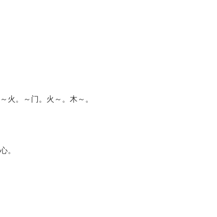
～火。～门。火～。木～。
心。