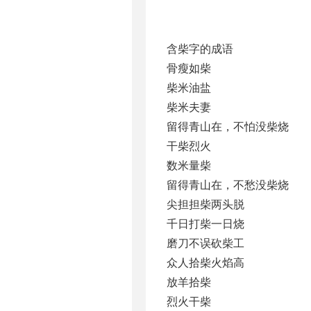
含柴字的成语
骨瘦如柴
柴米油盐
柴米夫妻
留得青山在，不怕没柴烧
干柴烈火
数米量柴
留得青山在，不愁没柴烧
尖担担柴两头脱
千日打柴一日烧
磨刀不误砍柴工
众人拾柴火焰高
放羊拾柴
烈火干柴