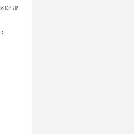
，区位码是
制：