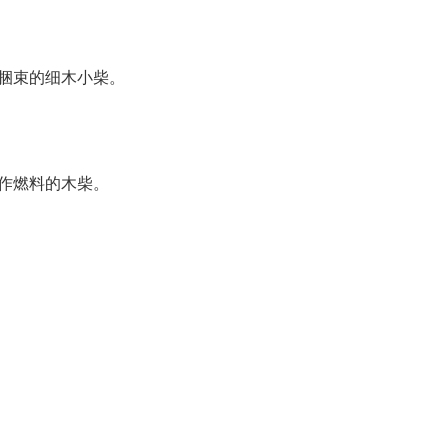
：捆束的细木小柴。
指作燃料的木柴。