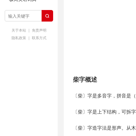

关于本站
|
免责声明
隐私政策
|
联系方式
柴字概述
〔柴〕字是多音字，拼音是（ch
〔柴〕字是上下结构，可拆字为
〔柴〕字造字法是形声。从木