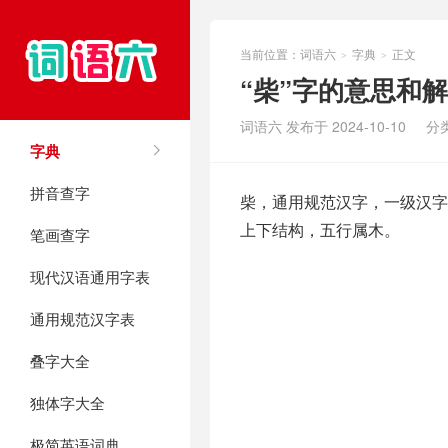
当前位置：
词语六
字典
正文
>
>
“柴”字的意思和
词语六 发布于 2024-10-10
分
字典
拼音查字
柴，通用规范汉字，一级汉字，序
上下结构，五行属木。
笔画查字
现代汉语通用字表
通用规范汉字表
叠字大全
独体字大全
极简英语词典