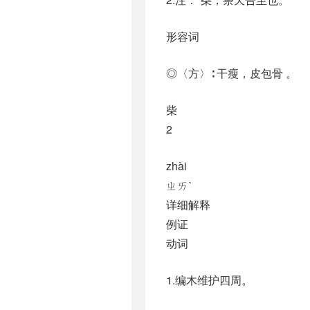
形容词
◎〈方〉∶ 干瘦，皮包骨 。
柴
2
zhài
ㄓㄞˋ
详细解释
例证
动词
1.编木维护四周。