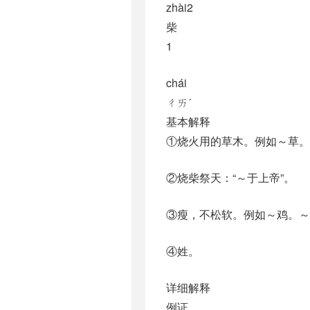
zhài2
柴
1
chái
ㄔㄞˊ
基本解释
①烧火用的草木。例如～草。
②烧柴祭天：“～于上帝”。
③瘦，不松软。例如～鸡。～
④姓。
详细解释
例证