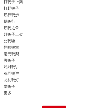
打鸭子上架
打野鸭子
鹅行鸭步
鹅鸭行
鹅鸭之争
赶鸭子上架
公鸭嗓
怪味鸭掌
毫无鸭梨
脚鸭子
鸡对鸭讲
鸡同鸭讲
龙枕鸭灯
拿鸭子
更多…