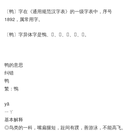
〔鸭〕字在《通用规范汉字表》的一级字表中，序号
1892，属常用字。
〔鸭〕字异体字是鴨、𩿼、𪀋、𪀌、𪁗、𪁨。
鸭的意思
纠错
鸭
繁：鴨
yā
ㄧㄚ
基本解释
◎鸟类的一科，嘴扁腿短，趾间有蹼，善游泳，不能高飞。