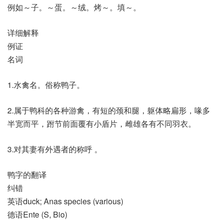
例如～子。～蛋。～绒。烤～。填～。
详细解释
例证
名词
1.水禽名。俗称鸭子。
2.属于鸭科的各种游禽，有短的颈和腿，躯体略扁形，喙多
半宽而平，跗节前面覆有小盾片，雌雄各有不同羽衣。
3.对其妻有外遇者的称呼 。
鸭字的翻译
纠错
英语duck; Anas species (various)
德语Ente (S, Bio)