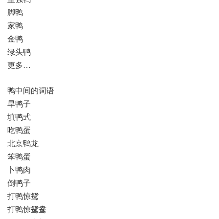
脚鸭
家鸭
金鸭
绿头鸭
更多…
鸭中间的词语
旱鸭子
填鸭式
吃鸭蛋
北京鸭龙
笨鸭蛋
卜鸭肉
倒鸭子
打鸭惊鸳
打鸭惊鸳鸯