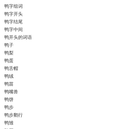
鸭字组词
鸭字开头
鸭字结尾
鸭字中间
鸭开头的词语
鸭子
鸭梨
鸭蛋
鸭舌帽
鸭绒
鸭苗
鸭嘴兽
鸭饼
鸭步
鸭步鹅行
鸭雏