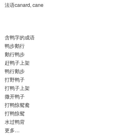
法语canard, cane
含鸭字的成语
鸭步鹅行
鹅行鸭步
赶鸭子上架
鸭行鹅步
打野鸭子
打鸭子上架
撒开鸭子
打鸭惊鸳鸯
打鸭惊鸳
水过鸭背
更多…