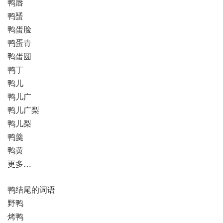
鸭唇
鸭蜑
鸭蛋脸
鸭蛋青
鸭蛋圆
鸭丁
鸭儿
鸭儿广
鸭儿广梨
鸭儿梨
鸭羹
鸭黄
更多…
鸭结尾的词语
野鸭
烤鸭