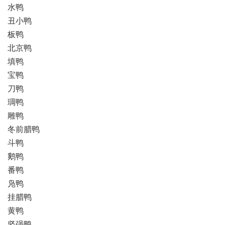
水鸭
丑小鸭
板鸭
北京鸭
填鸭
宝鸭
刀鸭
琱鸭
雕鸭
冬前腊鸭
斗鸭
鹅鸭
番鸭
凫鸭
挂腊鸭
黄鸭
坚强鸭