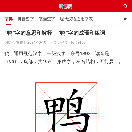

字典
拼音查字
笔画查字
现代汉语通用字表

通用规范汉字表
叠字大全
独体字大全
极简英语词典
“鸭”字的意思和解释，“鸭”字的成语和组词
词语六 发布于 2024-10-10
分类：
字典
阅读(456)
词语六
鸭，通用规范汉字，一级汉字，序号1892，读音是
（yā），鸟部，共10画，形声字，左右结构，五行属土。