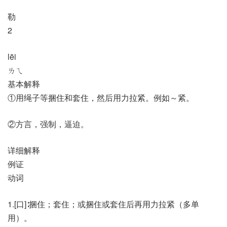
勒
2
lēi
ㄌㄟ
基本解释
①用绳子等捆住和套住，然后用力拉紧。例如～紧。
②方言，强制，逼迫。
详细解释
例证
动词
1.[口]∶捆住；套住；或捆住或套住后再用力拉紧（多单
用）。