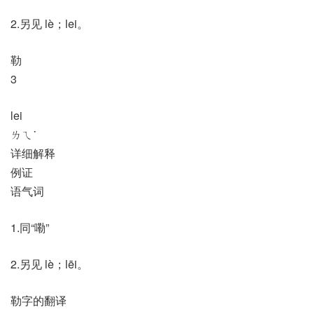
2.另见 lè；lei。
勒
3
lei
ㄌㄟ˙
详细解释
例证
语气词
1.同“嘞”
2.另见 lè；lēi。
勒字的翻译