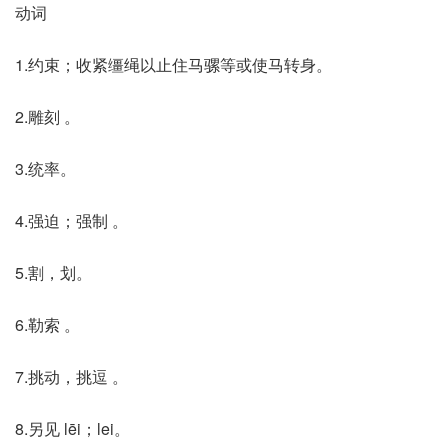
动词
1.约束；收紧缰绳以止住马骡等或使马转身。
2.雕刻 。
3.统率。
4.强迫；强制 。
5.割，划。
6.勒索 。
7.挑动，挑逗 。
8.另见 lēi；lei。