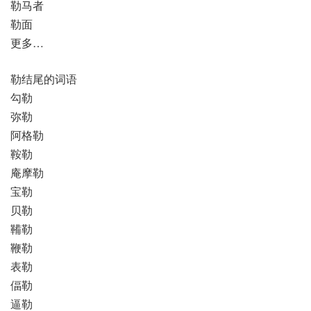
勒马者
勒面
更多…
勒结尾的词语
勾勒
弥勒
阿格勒
鞍勒
庵摩勒
宝勒
贝勒
鞴勒
鞭勒
表勒
偪勒
逼勒