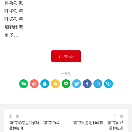
侯鲁勒派
呼毕勒罕
呼必勒罕
加勒比海
更多…
赞 (
0
)

分享到









上一篇
下一篇
“著”字的意思和解释，“著”字的成
“黄”字的意思和解释，“黄”字的成
语和组词
语和组词