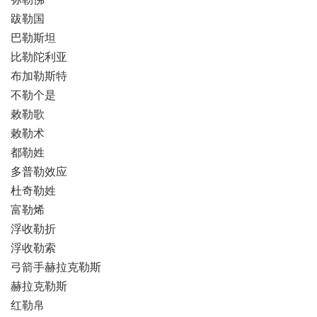
跋勒国
巴勒斯坦
比勒陀利亚
布加勒斯特
不勒个是
敕勒歌
敕勒术
都勒姓
多普勒效应
杜奇勒姓
富勒烯
浮收勒折
浮收勒索
弓箭手赫拉克勒斯
赫拉克勒斯
红勒帛