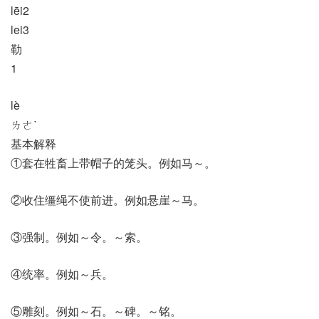
lēi2
lei3
勒
1
lè
ㄌㄜˋ
基本解释
①套在牲畜上带帽子的笼头。例如马～。
②收住缰绳不使前进。例如悬崖～马。
③强制。例如～令。～索。
④统率。例如～兵。
⑤雕刻。例如～石。～碑。～铭。