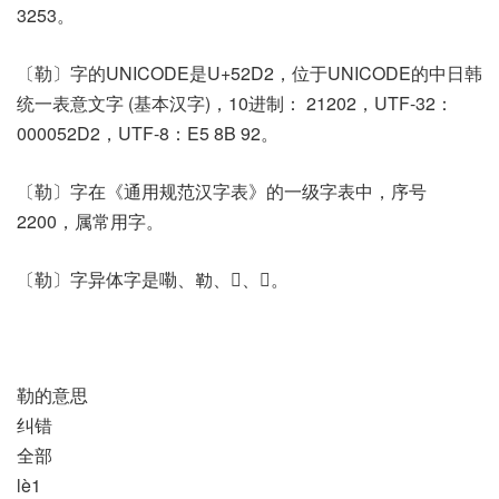
3253。
〔勒〕字的UNICODE是U+52D2，位于UNICODE的中日韩
统一表意文字 (基本汉字)，10进制： 21202，UTF-32：
000052D2，UTF-8：E5 8B 92。
〔勒〕字在《通用规范汉字表》的一级字表中，序号
2200，属常用字。
〔勒〕字异体字是嘞、勒、𢳝、𩩸。
勒的意思
纠错
全部
lè1