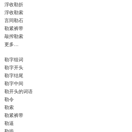
浮收勒折
浮收勒索
言同勒石
勒紧裤带
敲搾勒索
更多…
勒字组词
勒字开头
勒字结尾
勒字中间
勒开头的词语
勒令
勒索
勒紧裤带
勒逼
勒毕