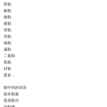
部勒
敕勒
捶勒
摧勒
登勒
兜勒
端勒
遏勒
二着勒
凤勒
封勒
更多…
勒中间的词语
敲诈勒索
悬崖勒马
弥勒佛