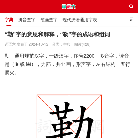

字典
拼音查字
笔画查字
现代汉语通用字表

通用规范汉字表
叠字大全
独体字大全
极简英语词典
“勒”字的意思和解释，“勒”字的成语和组词
词语六 发布于 2024-10-12
分类：
字典
阅读(428)
词语六
勒，通用规范汉字，一级汉字，序号2200，多音字，读音
是（lè 或 lēi），力部，共11画，形声字，左右结构，五行
属火。