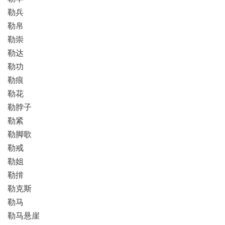
勒兵
勒帛
勒崇
勒达
勒功
勒痕
勒花
勒脖子
勒紧
勒脚歌
勒戒
勒姐
勒掯
勒克斯
勒马
勒马悬崖