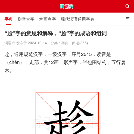

字典
拼音查字
笔画查字
现代汉语通用字表

通用规范汉字表
叠字大全
独体字大全
极简英语词典
“趁”字的意思和解释，“趁”字的成语和组词
词语六 发布于 2024-10-14
分类：
字典
阅读(355)
词语六
趁，通用规范汉字，一级汉字，序号2515，读音是
（chèn），走部，共12画，形声字，半包围结构，五行属
木。