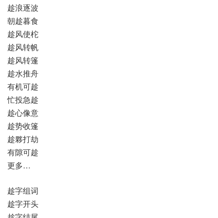
趁浪逐波
朝趁暮食
趁风使柁
趁风转帆
趁风转篷
趁水推舟
有机可趁
忙投急趁
趁心像意
趁势收篷
趁夥打劫
有隙可趁
更多…
趁字组词
趁字开头
趁字结尾