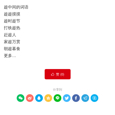
趁中间的词语
趁趁摸摸
趁时趁节
打铁趁热
赶趁人
家趁万贯
朝趁暮食
更多…
赞 (
0
)

分享到








