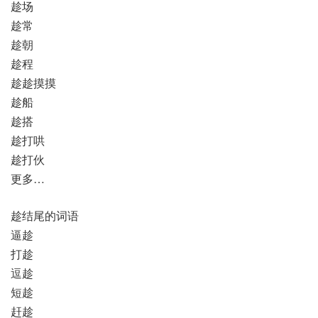
趁场
趁常
趁朝
趁程
趁趁摸摸
趁船
趁搭
趁打哄
趁打伙
更多…
趁结尾的词语
逼趁
打趁
逗趁
短趁
赶趁