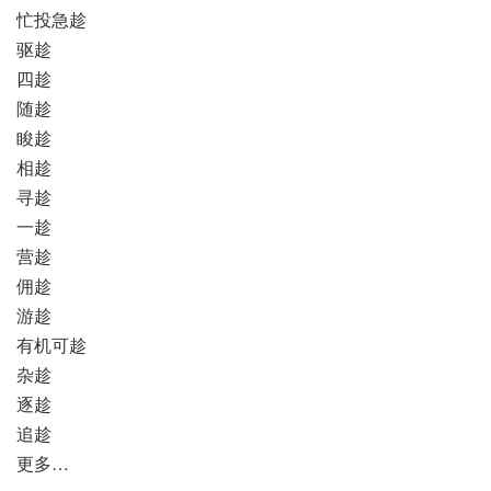
忙投急趁
驱趁
四趁
随趁
睃趁
相趁
寻趁
一趁
营趁
佣趁
游趁
有机可趁
杂趁
逐趁
追趁
更多…