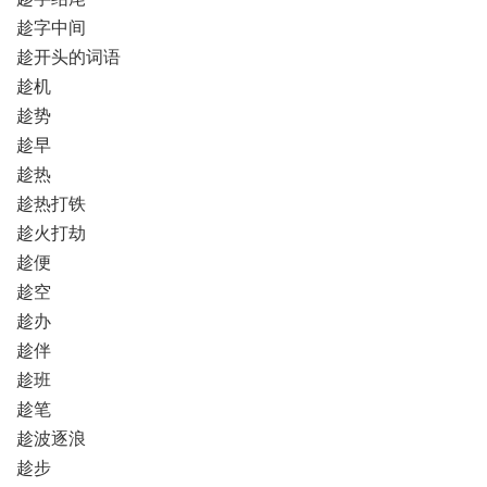
趁字中间
趁开头的词语
趁机
趁势
趁早
趁热
趁热打铁
趁火打劫
趁便
趁空
趁办
趁伴
趁班
趁笔
趁波逐浪
趁步