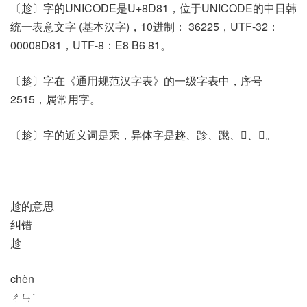
〔趁〕字的UNICODE是U+8D81，位于UNICODE的中日韩
统一表意文字 (基本汉字)，10进制： 36225，UTF-32：
00008D81，UTF-8：E8 B6 81。
〔趁〕字在《通用规范汉字表》的一级字表中，序号
2515，属常用字。
〔趁〕字的近义词是乘，异体字是趂、跈、蹨、𢌝、𧽃。
趁的意思
纠错
趁
chèn
ㄔㄣˋ