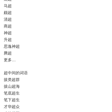
马超
颇超
清超
商超
神超
升超
思逸神超
腾超
更多…
超中间的词语
拔类超群
拔山超海
笔底超生
笔下超生
才华超众