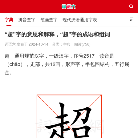

字典
拼音查字
笔画查字
现代汉语通用字表

通用规范汉字表
叠字大全
独体字大全
极简英语词典
“超”字的意思和解释，“超”字的成语和组词
词语六 发布于 2024-10-14
分类：
字典
阅读(756)
词语六
超，通用规范汉字，一级汉字，序号2517，读音是
（chāo），走部，共12画，形声字，半包围结构，五行属
金。