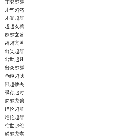
才貌超群
才气超然
才智超群
超超玄着
超超玄箸
超超玄著
出类超群
出世超凡
出众超群
单纯超滤
跟超掖夹
缓存超时
虎超龙骧
绝伦超群
絶伦超群
绝世超伦
麟超龙翥