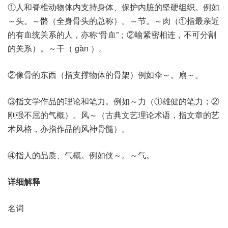
①人和脊椎动物体内支持身体、保护内脏的坚硬组织。例如
～头。～骼（全身骨头的总称）。～节。～肉（①指最亲近
的有血统关系的人，亦称“骨血”；②喻紧密相连，不可分割
的关系）。～干（ gàn ）。
②像骨的东西（指支撑物体的骨架）例如伞～。扇～。
③指文学作品的理论和笔力。例如～力（①雄健的笔力；②
刚强不屈的气概）。风～（古典文艺理论术语，指文章的艺
术风格，亦指作品的风神骨髓）。
④指人的品质、气概。例如侠～。～气。
详细解释
名词