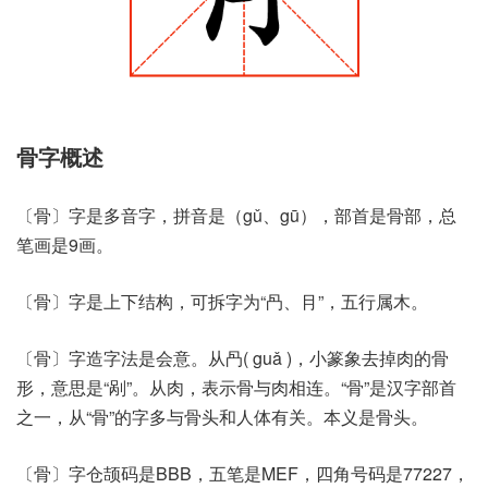
骨字概述
〔骨〕字是多音字，拼音是（gǔ、gū），部首是骨部，总
笔画是9画。
〔骨〕字是上下结构，可拆字为“冎、⺝”，五行属木。
〔骨〕字造字法是会意。从冎( guǎ )，小篆象去掉肉的骨
形，意思是“剐”。从肉，表示骨与肉相连。“骨”是汉字部首
之一，从“骨”的字多与骨头和人体有关。本义是骨头。
〔骨〕字仓颉码是BBB，五笔是MEF，四角号码是77227，