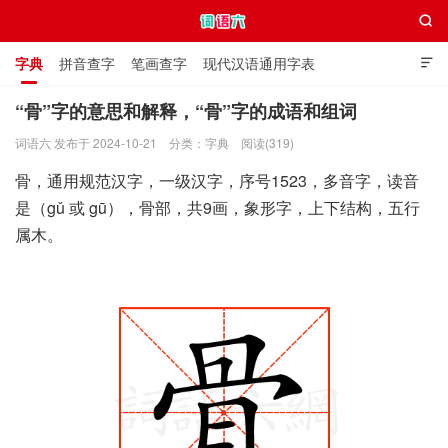

字典
拼音查字
笔画查字
现代汉语通用字表

通用规范汉字表
叠字大全
独体字大全
极简英语词典
“骨”字的意思和解释，“骨”字的成语和组词
词语六 发布于 2024-10-21
分类：
字典
阅读(319)
词语六
骨，通用规范汉字，一级汉字，序号1523，多音字，读音
是（gǔ 或 gū），骨部，共9画，象形字，上下结构，五行
属木。