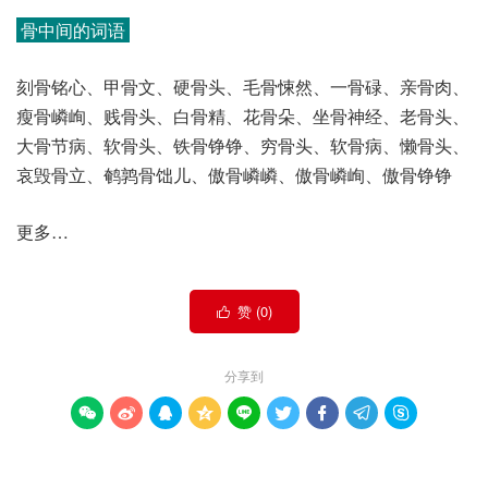
骨中间的词语
刻骨铭心、甲骨文、硬骨头、毛骨悚然、一骨碌、亲骨肉、
瘦骨嶙峋、贱骨头、白骨精、花骨朵、坐骨神经、老骨头、
大骨节病、软骨头、铁骨铮铮、穷骨头、软骨病、懒骨头、
哀毁骨立、鹌鹑骨饳儿、傲骨嶙嶙、傲骨嶙峋、傲骨铮铮
更多…
赞 (
0
)

分享到








