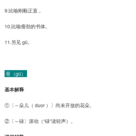
9.比喻刚毅正直 。
10.比喻瘦劲的书体。
11.另见 gū。
骨（gū）
基本解释
①〔～朵儿（ duor ）〕尚未开放的花朵。
②〔～碌〕滚动（“碌”读轻声）。