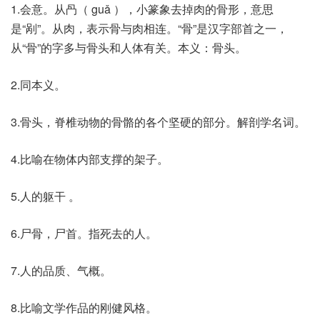
1.会意。从冎（ guǎ ），小篆象去掉肉的骨形，意思
是“剐”。从肉，表示骨与肉相连。“骨”是汉字部首之一，
从“骨”的字多与骨头和人体有关。本义：骨头。
2.同本义。
3.骨头，脊椎动物的骨骼的各个坚硬的部分。解剖学名词。
4.比喻在物体内部支撑的架子。
5.人的躯干 。
6.尸骨，尸首。指死去的人。
7.人的品质、气概。
8.比喻文学作品的刚健风格。