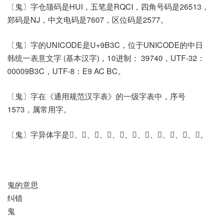
〔鬼〕字仓颉码是HUI，五笔是RQCI，四角号码是26513，
郑码是NJ，中文电码是7607，区位码是2577。
〔鬼〕字的UNICODE是U+9B3C，位于UNICODE的中日
韩统一表意文字 (基本汉字)，10进制： 39740，UTF-32：
00009B3C，UTF-8：E9 AC BC。
〔鬼〕字在《通用规范汉字表》的一级字表中，序号
1573，属常用字。
〔鬼〕字异体字是𢇼、𢝾、𢧩、𣆠、𤱲、𩲚、𩲞、𩲡、𩳉、𩳹、𩴿。
鬼的意思
纠错
鬼