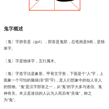
鬼字概述
〔鬼〕字拼音是（guǐ），部首是鬼部，总笔画是9画，是独
体字。
〔鬼〕字是独体字，五行属木。
〔鬼〕字造字法是象形。甲骨文字形，下面是个“人”字，上
面象一个可怕的脑袋(非“田”字)，是人们想象中的似人非人
的怪物。“鬼”是汉字部首之一，从“鬼”的字大多与迷信、鬼
神有关。本义是迷信的人认为人死后有“灵魂”，称之
为“鬼”。