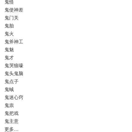
鬼怪
鬼使神差
鬼门关
鬼胎
鬼火
鬼斧神工
鬼魅
鬼才
鬼哭狼嚎
鬼头鬼脑
鬼点子
鬼蜮
鬼迷心窍
鬼祟
鬼把戏
鬼主意
更多…