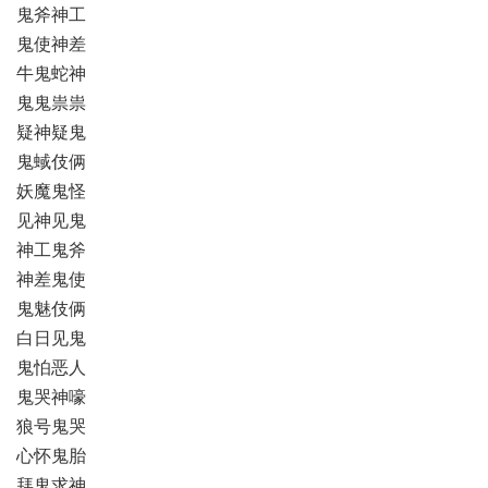
鬼斧神工
鬼使神差
牛鬼蛇神
鬼鬼祟祟
疑神疑鬼
鬼蜮伎俩
妖魔鬼怪
见神见鬼
神工鬼斧
神差鬼使
鬼魅伎俩
白日见鬼
鬼怕恶人
鬼哭神嚎
狼号鬼哭
心怀鬼胎
拜鬼求神