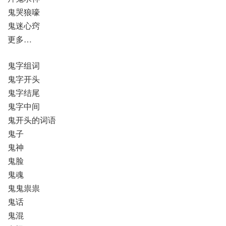
鬼哭狼嚎
鬼迷心窍
更多…
鬼字组词
鬼字开头
鬼字结尾
鬼字中间
鬼开头的词语
鬼子
鬼神
鬼脸
鬼魂
鬼鬼祟祟
鬼话
鬼混