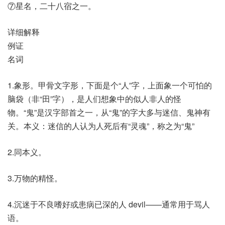
⑦星名，二十八宿之一。
详细解释
例证
名词
1.象形。甲骨文字形，下面是个“人”字，上面象一个可怕的
脑袋（非“田”字），是人们想象中的似人非人的怪
物。“鬼”是汉字部首之一，从“鬼”的字大多与迷信、鬼神有
关。本义：迷信的人认为人死后有“灵魂”，称之为“鬼”
2.同本义。
3.万物的精怪。
4.沉迷于不良嗜好或患病已深的人 devil——通常用于骂人
语。