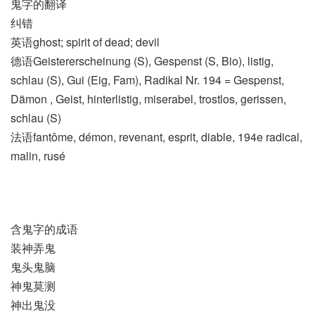
鬼字的翻译
纠错
英语ghost; spirit of dead; devil
德语Geistererscheinung (S)​, Gespenst (S, Bio)​, listig,
schlau (S)​, Gui (Eig, Fam)​, Radikal Nr. 194 = Gespenst,
Dämon , Geist, hinterlistig, miserabel, trostlos, gerissen,
schlau (S)
法语fantôme, démon, revenant, esprit, diable, 194e radical,
malin, rusé
含鬼字的成语
装神弄鬼
鬼头鬼脑
神鬼莫测
神出鬼没