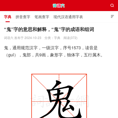

字典
拼音查字
笔画查字
现代汉语通用字表

通用规范汉字表
叠字大全
独体字大全
极简英语词典
“鬼”字的意思和解释，“鬼”字的成语和组词
词语六 发布于 2024-10-23
分类：
字典
阅读(372)
词语六
鬼，通用规范汉字，一级汉字，序号1573，读音是
（guǐ），鬼部，共9画，象形字，独体字，五行属木。