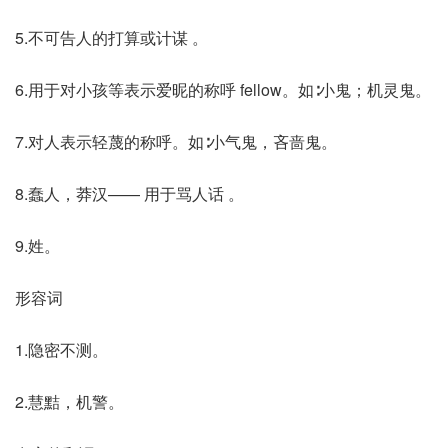
5.不可告人的打算或计谋 。
6.用于对小孩等表示爱昵的称呼 fellow。如∶小鬼；机灵鬼。
7.对人表示轻蔑的称呼。如∶小气鬼，吝啬鬼。
8.蠢人，莽汉—— 用于骂人话 。
9.姓。
形容词
1.隐密不测。
2.慧黠，机警。