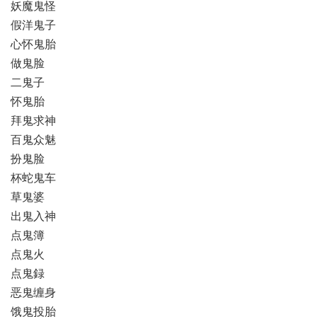
妖魔鬼怪
假洋鬼子
心怀鬼胎
做鬼脸
二鬼子
怀鬼胎
拜鬼求神
百鬼众魅
扮鬼脸
杯蛇鬼车
草鬼婆
出鬼入神
点鬼簿
点鬼火
点鬼録
恶鬼缠身
饿鬼投胎