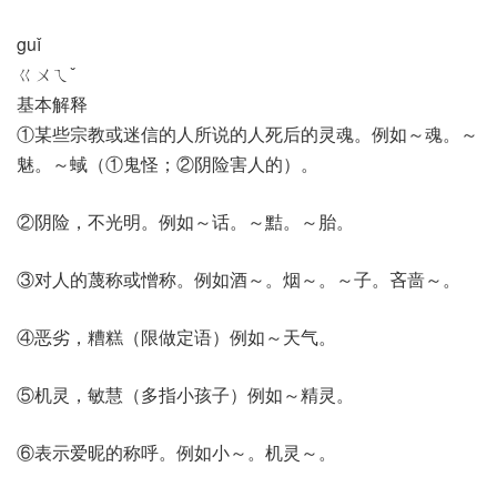
guǐ
ㄍㄨㄟˇ
基本解释
①某些宗教或迷信的人所说的人死后的灵魂。例如～魂。～
魅。～蜮（①鬼怪；②阴险害人的）。
②阴险，不光明。例如～话。～黠。～胎。
③对人的蔑称或憎称。例如酒～。烟～。～子。吝啬～。
④恶劣，糟糕（限做定语）例如～天气。
⑤机灵，敏慧（多指小孩子）例如～精灵。
⑥表示爱昵的称呼。例如小～。机灵～。