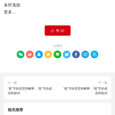
各怀鬼胎
更多…
赞 (
0
)

分享到









上一篇
下一篇
“泉”字的意思和解释，“泉”字的成
“侵”字的意思和解释，“侵”字的成
语和组词
语和组词
相关推荐