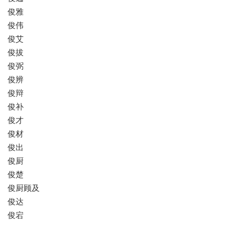
俊雅
俊伟
俊艾
俊拔
俊弼
俊辨
俊辩
俊补
俊才
俊材
俊出
俊厨
俊楚
俊厨顾及
俊达
俊宕