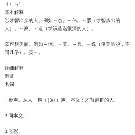
ㄐㄩㄣˋ
基本解释
①才智出众的人。例如～杰。～伟。～彦（才智杰出的
人）。～爽。～造（学识造诣很深的人）。
②容貌美丽。例如～俏。～美。～秀。～逸（俊美洒脱，不
同凡俗）。英～。
详细解释
例证
名词
1.形声。从人，雋（ jùn ）声。本义：才智超群的人。
2.同本义。
3.光彩。