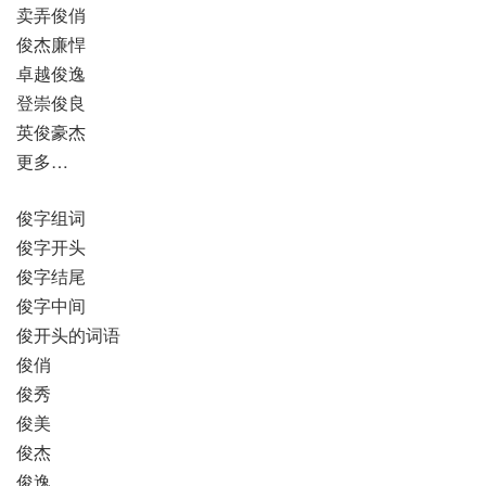
卖弄俊俏
俊杰廉悍
卓越俊逸
登崇俊良
英俊豪杰
更多…
俊字组词
俊字开头
俊字结尾
俊字中间
俊开头的词语
俊俏
俊秀
俊美
俊杰
俊逸