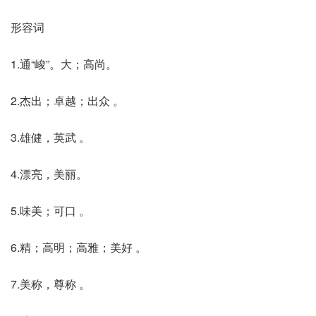
形容词
1.通“峻”。大；高尚。
2.杰出；卓越；出众 。
3.雄健，英武 。
4.漂亮，美丽。
5.味美；可口 。
6.精；高明；高雅；美好 。
7.美称，尊称 。