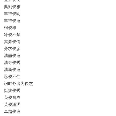
典则俊雅
丰神俊朗
丰神俊逸
柯俊雄
冷俊不禁
卖弄俊俏
旁求俊彦
清丽俊逸
清奇俊秀
清新俊逸
忍俊不住
识时务者为俊杰
挺拔俊秀
枭俊禽敌
英俊潇洒
卓越俊逸