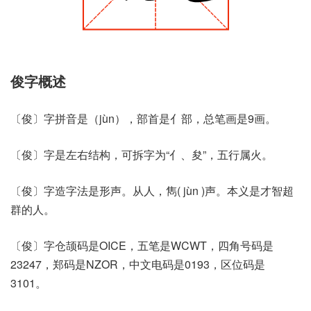
俊字概述
〔俊〕字拼音是（jùn），部首是亻部，总笔画是9画。
〔俊〕字是左右结构，可拆字为“亻、夋”，五行属火。
〔俊〕字造字法是形声。从人，雋( jùn )声。本义是才智超
群的人。
〔俊〕字仓颉码是OICE，五笔是WCWT，四角号码是
23247，郑码是NZOR，中文电码是0193，区位码是
3101。