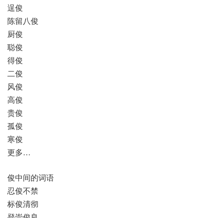
逞俊
陈留八俊
厨俊
聪俊
得俊
二俊
风俊
高俊
贵俊
孤俊
寒俊
更多…
俊中间的词语
忍俊不禁
标俊清彻
登崇俊良