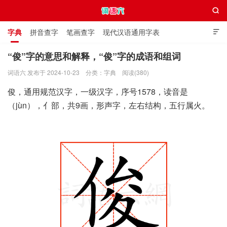

字典
拼音查字
笔画查字
现代汉语通用字表

通用规范汉字表
叠字大全
独体字大全
极简英语词典
“俊”字的意思和解释，“俊”字的成语和组词
词语六 发布于 2024-10-23
分类：
字典
阅读(380)
词语六
俊，通用规范汉字，一级汉字，序号1578，读音是
（jùn），亻部，共9画，形声字，左右结构，五行属火。