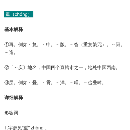
重（chóng）
基本解释
①再。例如～复。～申。～版。～沓（重复繁冗）。～阳。
～逢。
②〔～庆〕地名，中国四个直辖市之一，地处中国西南。
③层。例如～叠。～霄。～洋。～唱。～峦叠嶂。
详细解释
形容词
1.字源见“重” zhòng 。