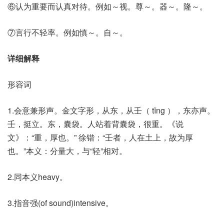
⑥认为重要而认真对待。例如～视。尊～。器～。隆～。
⑦言行不轻率。例如慎～。自～。
详细解释
形容词
1.会意兼形声。金文字形，从东，从壬（ tǐng ），东亦声。
壬，挺立。东，囊袋。人站着背囊袋，很重。《说
文》：“重，厚也。” 徐锴：“壬者，人在土上，故为厚
也。”本义：分量大，与“轻”相对。
2.同本义heavy。
3.指音强(of sound)intensive。