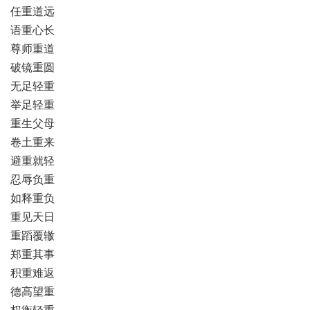
任重道远
语重心长
尊师重道
破镜重圆
无足轻重
举足轻重
重生父母
卷土重来
避重就轻
忍辱负重
如释重负
重见天日
重蹈覆辙
郑重其事
积重难返
德高望重
权衡轻重