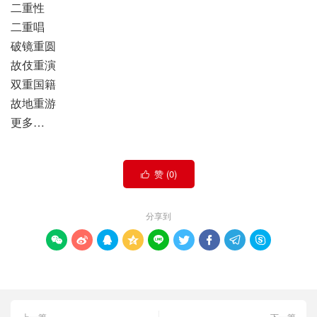
二重性
二重唱
破镜重圆
故伎重演
双重国籍
故地重游
更多…
赞 (
0
)

分享到









上一篇
下一篇