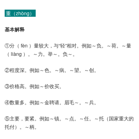
重（zhòng）
基本解释
①分（ fèn ）量较大，与“轻”相对。例如～负。～荷。～量
（ liàng ）。～力。举～。负～。
②程度深。例如～色。～病。～望。～创。
③价格高。例如～价收买。
④数量多。例如～金聘请。眉毛～。～兵。
⑤主要，要紧。例如～镇。～点。～任。～托（国家重大的
托付）。～柄。