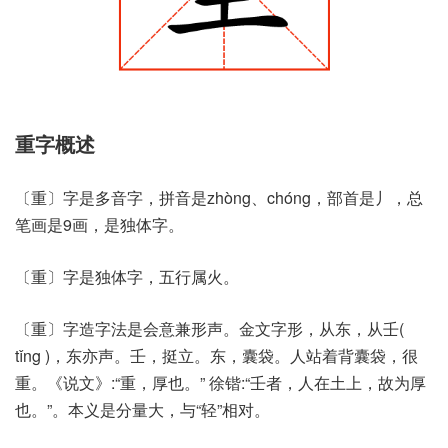
重字概述
〔重〕字是多音字，拼音是zhòng、chóng，部首是丿，总
笔画是9画，是独体字。
〔重〕字是独体字，五行属火。
〔重〕字造字法是会意兼形声。金文字形，从东，从壬(
tǐng )，东亦声。壬，挺立。东，囊袋。人站着背囊袋，很
重。《说文》:“重，厚也。” 徐锴:“壬者，人在土上，故为厚
也。”。本义是分量大，与“轻”相对。