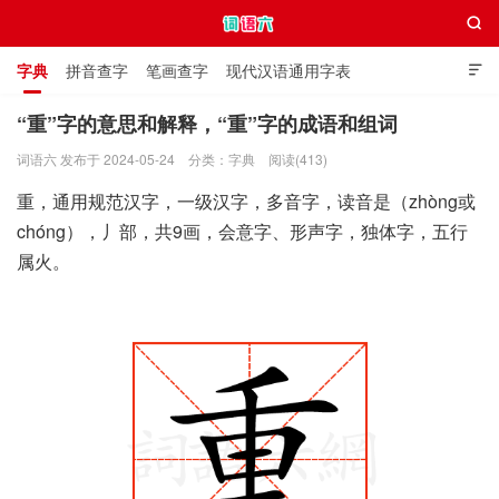

字典
拼音查字
笔画查字
现代汉语通用字表

通用规范汉字表
叠字大全
独体字大全
极简英语词典
“重”字的意思和解释，“重”字的成语和组词
词语六 发布于 2024-05-24
分类：
字典
阅读(413)
词语六
重，通用规范汉字，一级汉字，多音字，读音是（zhòng或
chóng），丿部，共9画，会意字、形声字，独体字，五行
属火。