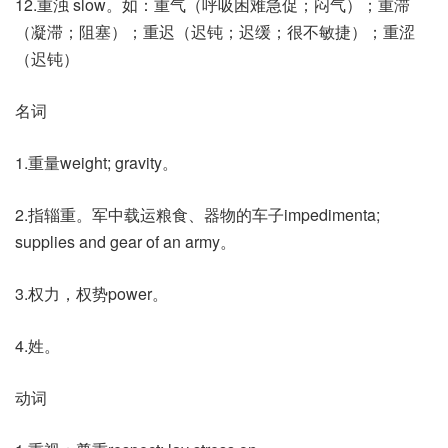
12.重浊 slow。如：重气（呼吸困难急促；闷气）；重滞
（凝滞；阻塞）；重迟（迟钝；迟缓；很不敏捷）；重涩
（迟钝）
名词
1.重量weight; gravity。
2.指辎重。军中载运粮食、器物的车子impedimenta;
supplies and gear of an army。
3.权力，权势power。
4.姓。
动词